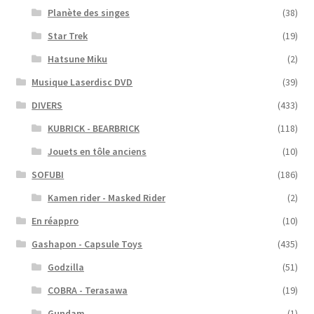
Planète des singes
(38)
Star Trek
(19)
Hatsune Miku
(2)
Musique Laserdisc DVD
(39)
DIVERS
(433)
KUBRICK - BEARBRICK
(118)
Jouets en tôle anciens
(10)
SOFUBI
(186)
Kamen rider - Masked Rider
(2)
En réappro
(10)
Gashapon - Capsule Toys
(435)
Godzilla
(51)
COBRA - Terasawa
(19)
Gundam
(1)