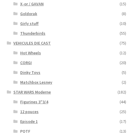
X-or / GAVAN
(15)
Goldorak
(8)
Girly stuff
(10)
Thunderbirds
(55)
VEHICULES DIE CAST
(75)
Hot Wheels
(12)
CORGI
(20)
Dinky Toys
(5)
Matchbox Lesney
(2)
STAR WARS Moderne
(182)
Figurines 3″3/4
(44)
12 pouces
(25)
Episode 1
(17)
POTF
(13)