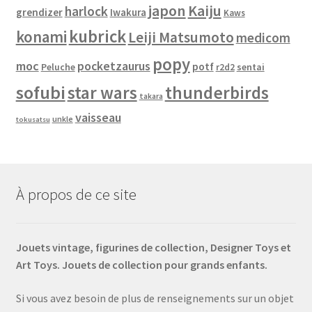
japon
Kaiju
harlock
grendizer
Iwakura
Kaws
kubrick
konami
Leiji Matsumoto
medicom
popy
moc
pocketzaurus
potf
Peluche
sentai
r2d2
sofubi
star wars
thunderbirds
takara
vaisseau
unkle
tokusatsu
À propos de ce site
Jouets vintage, figurines de collection, Designer Toys et
Art Toys. Jouets de collection pour grands enfants.
Si vous avez besoin de plus de renseignements sur un objet