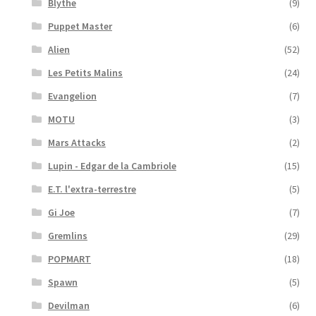
Blythe
(9)
Puppet Master
(6)
Alien
(52)
Les Petits Malins
(24)
Evangelion
(7)
MOTU
(3)
Mars Attacks
(2)
Lupin - Edgar de la Cambriole
(15)
E.T. l'extra-terrestre
(5)
Gi Joe
(7)
Gremlins
(29)
POPMART
(18)
Spawn
(5)
Devilman
(6)