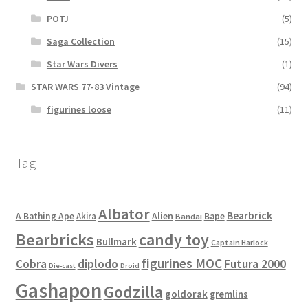
POTJ
(5)
Saga Collection
(15)
Star Wars Divers
(1)
STAR WARS 77-83 Vintage
(94)
figurines loose
(11)
Tag
Albator
Bearbrick
Alien
A Bathing Ape
Akira
Bape
Bandai
Bearbricks
candy toy
Bullmark
Captain Harlock
figurines MOC
Cobra
diplodo
Futura 2000
Die-cast
Droid
Gashapon
Godzilla
goldorak
gremlins