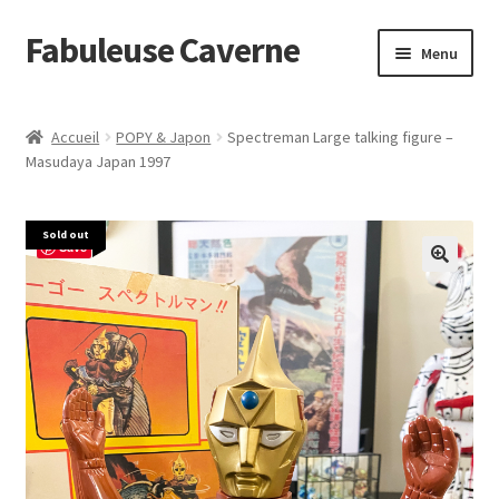
Fabuleuse Caverne
Aller
Aller
Menu
à
au
la
contenu
Accueil
navigation
Accueil
POPY & Japon
Spectreman Large talking figure –
Ouvrir
Masudaya Japan 1997
En boutique
le
menu
Superflat Museum Murakami
Sold out
enfant
Save
En réapprovisionnement