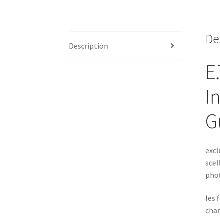
De
Description
E.
I
G
excl
scel
phot
les 
chan