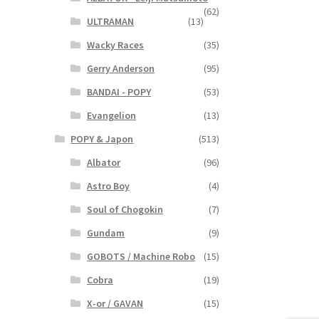
(62)
ULTRAMAN
(13)
Wacky Races
(35)
Gerry Anderson
(95)
BANDAI - POPY
(53)
Evangelion
(13)
POPY & Japon
(513)
Albator
(96)
Astro Boy
(4)
Soul of Chogokin
(7)
Gundam
(9)
GOBOTS / Machine Robo
(15)
Cobra
(19)
X-or / GAVAN
(15)