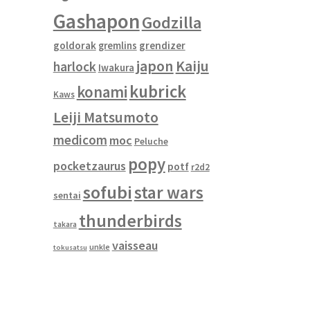
Gashapon
Godzilla
goldorak
gremlins
grendizer
japon
Kaiju
harlock
Iwakura
kubrick
konami
Kaws
Leiji Matsumoto
medicom
moc
Peluche
popy
pocketzaurus
potf
r2d2
sofubi
star wars
sentai
thunderbirds
takara
vaisseau
unkle
tokusatsu