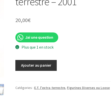
terrestre – 2001
20,00
€
Jai une question
Plus que 1 en stock
quantité
Ajouter au panier
de
Spaceman
with
Gurney
Catégories :
E.T. l'extra-terrestre
,
Figurines Diverses ou Loose
interactive
-
E.T.