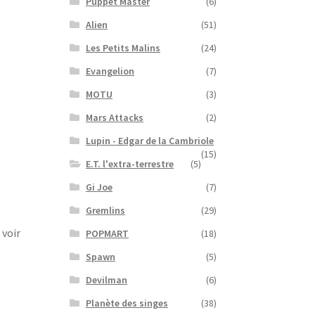
Puppet Master
(6)
Alien
(51)
Les Petits Malins
(24)
Evangelion
(7)
MOTU
(3)
Mars Attacks
(2)
Lupin - Edgar de la Cambriole
(15)
E.T. l'extra-terrestre
(5)
Gi Joe
(7)
Gremlins
(29)
 voir
POPMART
(18)
Spawn
(5)
Devilman
(6)
Planète des singes
(38)