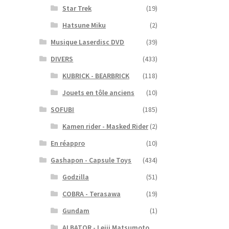
Star Trek
(19)
Hatsune Miku
(2)
Musique Laserdisc DVD
(39)
DIVERS
(433)
KUBRICK - BEARBRICK
(118)
Jouets en tôle anciens
(10)
SOFUBI
(185)
Kamen rider - Masked Rider
(2)
En réappro
(10)
Gashapon - Capsule Toys
(434)
Godzilla
(51)
COBRA - Terasawa
(19)
Gundam
(1)
ALBATOR - Leiji Matsumoto