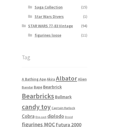
Saga Collection
(15)
Star Wars Divers
(1)
STAR WARS 77-83 Vintage
(94)
figurines loose
(11)
Tag
Albator
Alien
A Bathing Ape
Akira
Bearbrick
Bape
Bandai
Bearbricks
Bullmark
candy toy
Captain Harlock
Cobra
diplodo
Die-cast
Droid
figurines MOC
Futura 2000