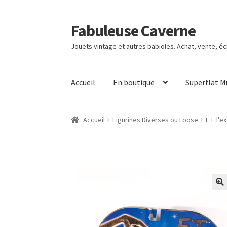
Fabuleuse Caverne
Aller
Aller
à
au
Jouets vintage et autres babioles. Achat, vente, é
la
contenu
navigation
Accueil
En boutique
Superflat 
Accueil
Figurines Diverses ou Loose
E.T. l'