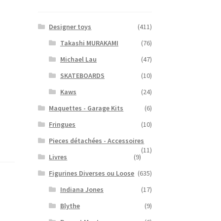
Designer toys
(411)
Takashi MURAKAMI
(76)
Michael Lau
(47)
SKATEBOARDS
(10)
Kaws
(24)
Maquettes - Garage Kits
(6)
Fringues
(10)
Pieces détachées - Accessoires
(11)
Livres
(9)
Figurines Diverses ou Loose
(635)
Indiana Jones
(17)
Blythe
(9)