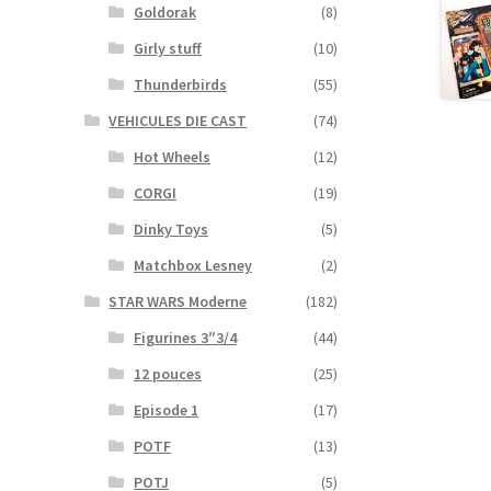
Goldorak
(8)
Girly stuff
(10)
Thunderbirds
(55)
VEHICULES DIE CAST
(74)
Hot Wheels
(12)
CORGI
(19)
Dinky Toys
(5)
Matchbox Lesney
(2)
STAR WARS Moderne
(182)
Figurines 3″3/4
(44)
12 pouces
(25)
Episode 1
(17)
POTF
(13)
POTJ
(5)