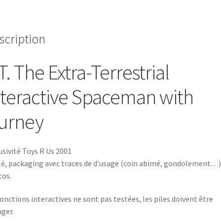
L'extra
terrestre
-
scription
2001
T. The Extra-Terrestrial
nteractive
Spaceman with
urney
usivité Toys R Us 2001
lé, packaging avec traces de d’usage (coin abimé, gondolement…)
os.
fonctions interactives ne sont pas testées, les piles doivent être
ger.