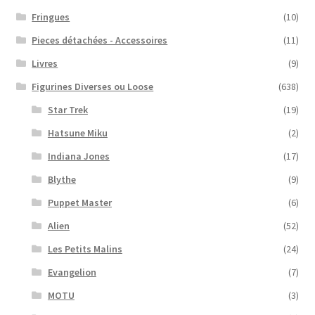
Fringues
(10)
Pieces détachées - Accessoires
(11)
Livres
(9)
Figurines Diverses ou Loose
(638)
Star Trek
(19)
Hatsune Miku
(2)
Indiana Jones
(17)
Blythe
(9)
Puppet Master
(6)
Alien
(52)
Les Petits Malins
(24)
Evangelion
(7)
MOTU
(3)