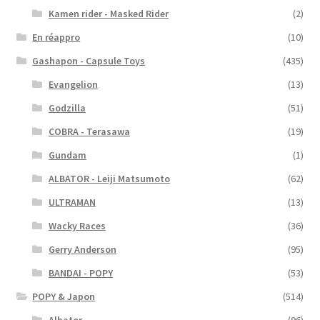
Kamen rider - Masked Rider
(2)
En réappro
(10)
Gashapon - Capsule Toys
(435)
Evangelion
(13)
Godzilla
(51)
COBRA - Terasawa
(19)
Gundam
(1)
ALBATOR - Leiji Matsumoto
(62)
ULTRAMAN
(13)
Wacky Races
(36)
Gerry Anderson
(95)
BANDAI - POPY
(53)
POPY & Japon
(514)