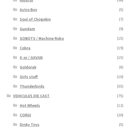
Albator
(96)
Astro Boy
(5)
Soul of Chogokin
(7)
Gundam
(9)
GOBOTS / Machine Robo
(15)
Cobra
(19)
X-or / GAVAN
(15)
Goldorak
(8)
Girly stuff
(10)
Thunderbirds
(55)
VEHICULES DIE CAST
(75)
Hot Wheels
(12)
CORGI
(20)
Dinky Toys
(5)