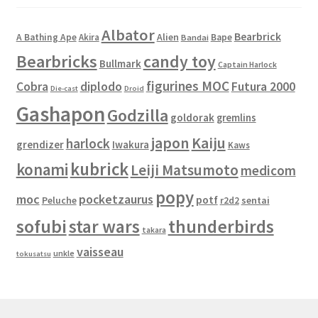
Albator
Bearbrick
Alien
A Bathing Ape
Akira
Bape
Bandai
Bearbricks
candy toy
Bullmark
Captain Harlock
figurines MOC
Cobra
diplodo
Futura 2000
Die-cast
Droid
Gashapon
Godzilla
goldorak
gremlins
japon
Kaiju
harlock
grendizer
Iwakura
Kaws
kubrick
konami
Leiji Matsumoto
medicom
popy
moc
pocketzaurus
potf
Peluche
sentai
r2d2
sofubi
star wars
thunderbirds
takara
vaisseau
unkle
tokusatsu