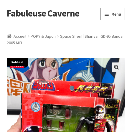
Fabuleuse Caverne
Aller
Aller
Menu
à
au
la
contenu
Accueil
navigation
Accueil
POPY & Japon
Space Sheriff Sharivan GD-95 Bandai
Ouvrir
2005 MIB
En boutique
le
menu
Superflat Museum Murakami
Sold out
enfant
Save
En réapprovisionnement