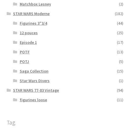
Matchbox Lesney
(2)
STAR WARS Moderne
(182)
Figurines 3″3/4
(44)
12 pouces
(25)
Episode 1
(17)
POTF
(13)
POTJ
(5)
Saga Collection
(15)
Star Wars Divers
(1)
STAR WARS 77-83 Vintage
(94)
figurines loose
(11)
Tag