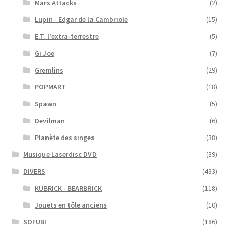
Mars Attacks
(2)
Lupin - Edgar de la Cambriole
(15)
E.T. l'extra-terrestre
(5)
Gi Joe
(7)
Gremlins
(29)
POPMART
(18)
Spawn
(5)
Devilman
(6)
Planète des singes
(38)
Musique Laserdisc DVD
(39)
DIVERS
(433)
KUBRICK - BEARBRICK
(118)
Jouets en tôle anciens
(10)
SOFUBI
(186)