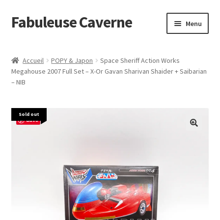
Fabuleuse Caverne
Aller
Aller
Menu
à
au
la
contenu
Accueil
navigation
Accueil
POPY & Japon
Space Sheriff Action Works
Ouvrir
Megahouse 2007 Full Set – X-Or Gavan Sharivan Shaider + Saibarian
En boutique
– NIB
le
menu
Superflat Museum Murakami
enfant
Sold out
Save
En réapprovisionnement