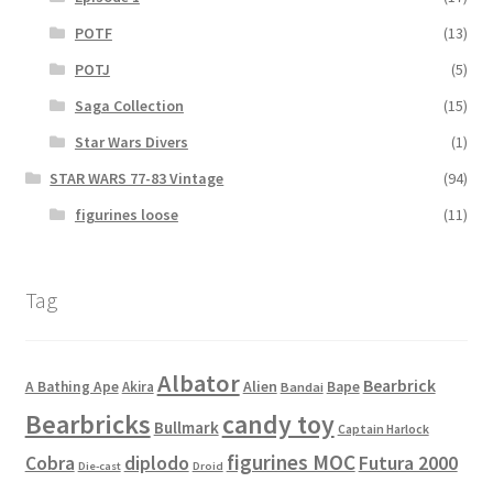
POTF
(13)
POTJ
(5)
Saga Collection
(15)
Star Wars Divers
(1)
STAR WARS 77-83 Vintage
(94)
figurines loose
(11)
Tag
Albator
Bearbrick
Alien
A Bathing Ape
Akira
Bape
Bandai
Bearbricks
candy toy
Bullmark
Captain Harlock
figurines MOC
Cobra
diplodo
Futura 2000
Die-cast
Droid