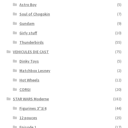
Astro Boy
(5)
Soul of Chogokin
(7)
Gundam
(9)
Girly stuff
(10)
Thunderbirds
(55)
VEHICULES DIE CAST
(75)
Dinky Toys
(5)
Matchbox Lesney
(2)
Hot Wheels
(12)
CORGI
(20)
STAR WARS Moderne
(182)
Figurines 3″3/4
(44)
12 pouces
(25)
Episode 1
(17)