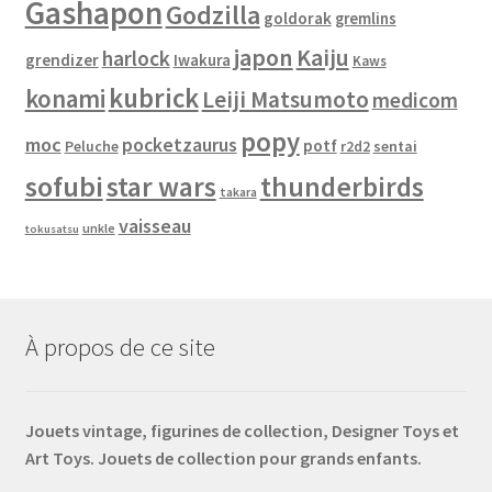
Gashapon
Godzilla
goldorak
gremlins
japon
Kaiju
harlock
grendizer
Iwakura
Kaws
kubrick
konami
Leiji Matsumoto
medicom
popy
moc
pocketzaurus
potf
Peluche
sentai
r2d2
sofubi
star wars
thunderbirds
takara
vaisseau
unkle
tokusatsu
À propos de ce site
Jouets vintage, figurines de collection, Designer Toys et
Art Toys. Jouets de collection pour grands enfants.