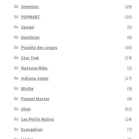
Gremlins
(29)
POPMART
(18)
Spawn
(5)
Devilman
(6)
Planète des singes
(38)
Star Trek
(19)
Hatsune Miku
(2)
Indiana Jones
(17)
Blythe
(9)
Puppet Master
(6)
Alien
(52)
Les Petits Malins
(24)
Evangelion
(7)