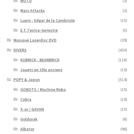
MOTU
(3)
Mars Attacks
(2)
Lupin - Edgar de la Cambriole
(15)
E.T. l'extra-terrestre
(5)
Musique Laserdisc DVD
(39)
DIVERS
(433)
KUBRICK - BEARBRICK
(118)
Jouets en tôle anciens
(10)
POPY & Japon
(514)
GOBOTS / Machine Robo
(15)
Cobra
(19)
X-or / GAVAN
(15)
Goldorak
(8)
Albator
(96)