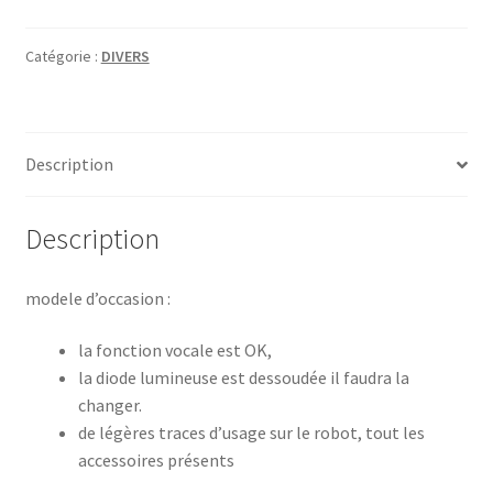
the
robot
Catégorie :
DIVERS
-
Masudaya
24"
Description
vinyl
figure
-
Description
1997
modele d’occasion :
la fonction vocale est OK,
la diode lumineuse est dessoudée il faudra la
changer.
de légères traces d’usage sur le robot, tout les
accessoires présents