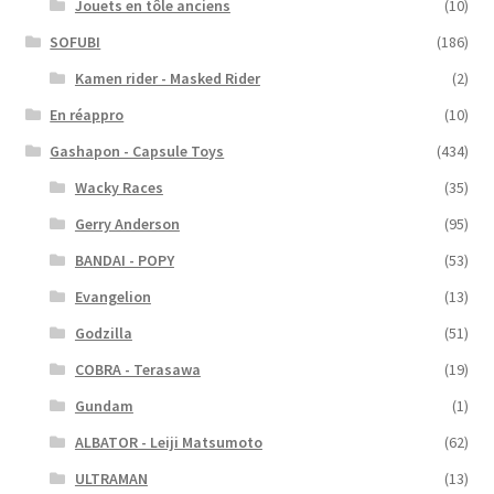
Jouets en tôle anciens
(10)
SOFUBI
(186)
Kamen rider - Masked Rider
(2)
En réappro
(10)
Gashapon - Capsule Toys
(434)
Wacky Races
(35)
Gerry Anderson
(95)
BANDAI - POPY
(53)
Evangelion
(13)
Godzilla
(51)
COBRA - Terasawa
(19)
Gundam
(1)
ALBATOR - Leiji Matsumoto
(62)
ULTRAMAN
(13)