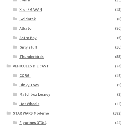
Cobra
(19)
X-or / GAVAN
(15)
Goldorak
(8)
Albator
(96)
Astro Boy
(5)
Girly stuff
(10)
Thunderbirds
(55)
VEHICULES DIE CAST
(74)
CORGI
(19)
Dinky Toys
(5)
Matchbox Lesney
(2)
Hot Wheels
(12)
STAR WARS Moderne
(182)
Figurines 3″3/4
(44)