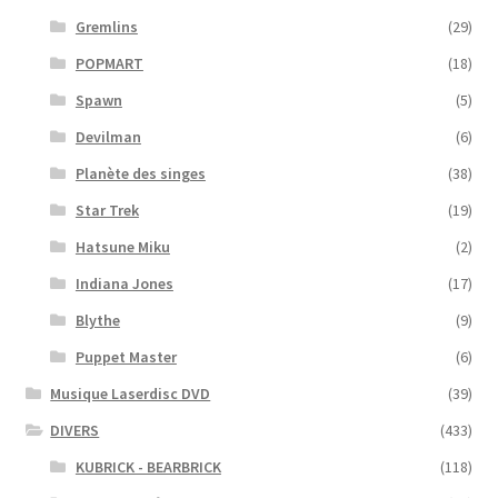
Gremlins
(29)
POPMART
(18)
Spawn
(5)
Devilman
(6)
Planète des singes
(38)
Star Trek
(19)
Hatsune Miku
(2)
Indiana Jones
(17)
Blythe
(9)
Puppet Master
(6)
Musique Laserdisc DVD
(39)
DIVERS
(433)
KUBRICK - BEARBRICK
(118)