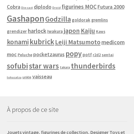
figurines MOC
Cobra
diplodo
Futura 2000
Die-cast
Droid
Gashapon
Godzilla
goldorak
gremlins
japon
Kaiju
harlock
grendizer
Iwakura
Kaws
kubrick
konami
Leiji Matsumoto
medicom
popy
moc
pocketzaurus
potf
Peluche
sentai
r2d2
sofubi
star wars
thunderbirds
takara
vaisseau
unkle
tokusatsu
À propos de ce site
Jouets vintage, figurines de collection, Designer Toys et