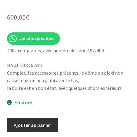
600,00
€
Jai une question
400 exemplaires, avec numéro de série 192/400
HAUTEUR : 62cm
Complet, les accessoires présents. le dôme en plexi non
cassé mais un peu jauni avec le tps,
la boite est en bon état, avec quelques chocs extérieurs.
En stock
quantité
Ajouter au panier
de
ROBBY