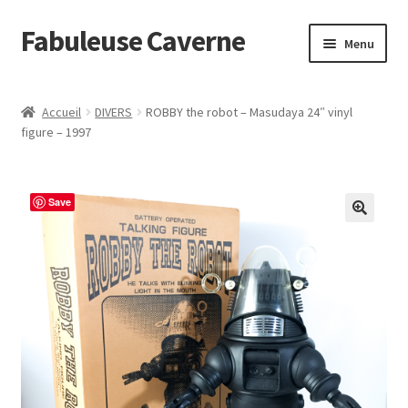
Fabuleuse Caverne
Aller
Aller
Menu
à
au
la
contenu
Accueil
navigation
Accueil
DIVERS
ROBBY the robot – Masudaya 24″ vinyl
Ouvrir
figure – 1997
En boutique
le
menu
Superflat Museum Murakami
enfant
Save
En réapprovisionnement