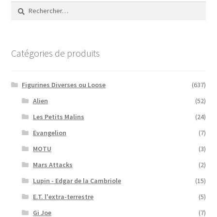
Rechercher :
Catégories de produits
Figurines Diverses ou Loose
(637)
Alien
(52)
Les Petits Malins
(24)
Evangelion
(7)
MOTU
(3)
Mars Attacks
(2)
Lupin - Edgar de la Cambriole
(15)
E.T. l'extra-terrestre
(5)
Gi Joe
(7)