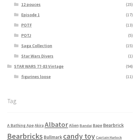
12 pouces
(25)
Episode 1
(17)
POTF
(13)
POTJ
(5)
Saga Collection
(15)
Star Wars Divers
(1)
STAR WARS 77-83 Vintage
(94)
figurines loose
(11)
Tag
Albator
Bearbrick
Alien
A Bathing Ape
Akira
Bape
Bandai
Bearbricks
candy toy
Bullmark
Captain Harlock