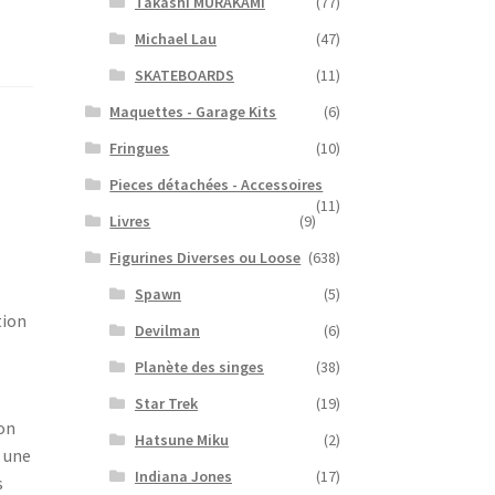
Takashi MURAKAMI
(77)
Michael Lau
(47)
SKATEBOARDS
(11)
Maquettes - Garage Kits
(6)
Fringues
(10)
Pieces détachées - Accessoires
(11)
Livres
(9)
Figurines Diverses ou Loose
(638)
Spawn
(5)
tion
Devilman
(6)
Planète des singes
(38)
Star Trek
(19)
ion
Hatsune Miku
(2)
e une
Indiana Jones
(17)
s