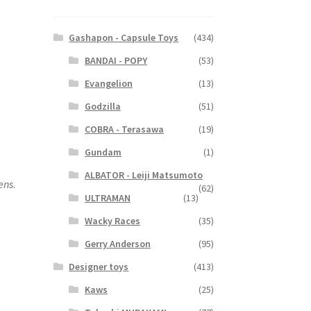
Gashapon - Capsule Toys
(434)
BANDAI - POPY
(53)
Evangelion
(13)
Godzilla
(51)
COBRA - Terasawa
(19)
Gundam
(1)
ALBATOR - Leiji Matsumoto
iens
.
(62)
ULTRAMAN
(13)
Wacky Races
(35)
Gerry Anderson
(95)
Designer toys
(413)
Kaws
(25)