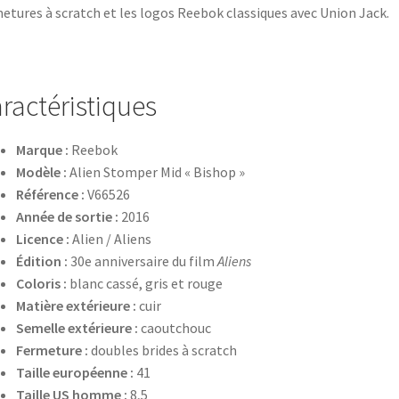
etures à scratch et les logos Reebok classiques avec Union Jack.
ractéristiques
Marque :
Reebok
Modèle :
Alien Stomper Mid « Bishop »
Référence :
V66526
Année de sortie :
2016
Licence :
Alien / Aliens
Édition :
30e anniversaire du film
Aliens
Coloris :
blanc cassé, gris et rouge
Matière extérieure :
cuir
Semelle extérieure :
caoutchouc
Fermeture :
doubles brides à scratch
Taille européenne :
41
Taille US homme :
8,5