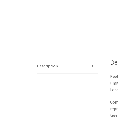
De
Description
Reeb
limi
l’an
Comm
repr
tige