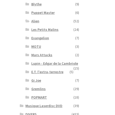
Blythe
(9)
Puppet Master
(6)
Alien
(52)
Les Petits Malins
(24)
Evangelion
(7)
MOTU
(3)
Mars Attacks
(2)
Lupin - Edgar de la Cambriole
(15)
E.T. l'extra-terrestre
(5)
Gi Joe
(7)
Gremlins
(29)
POPMART
(18)
Musique Laserdisc DVD
(39)
DIVERS
(433)