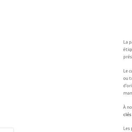
La p
étiq
prés
Le c
ou t
d’or
mani
À no
clés
Les 