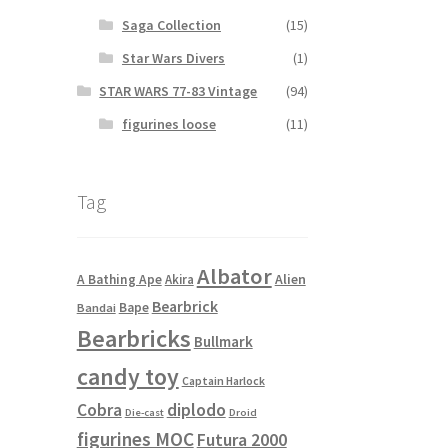
Saga Collection
(15)
Star Wars Divers
(1)
STAR WARS 77-83 Vintage
(94)
figurines loose
(11)
Tag
Albator
Alien
A Bathing Ape
Akira
Bearbrick
Bape
Bandai
Bearbricks
Bullmark
candy toy
Captain Harlock
Cobra
diplodo
Die-cast
Droid
figurines MOC
Futura 2000