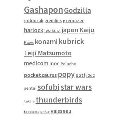
Gashapon
Godzilla
goldorak
gremlins
grendizer
japon
Kaiju
harlock
Iwakura
kubrick
konami
Kaws
Leiji Matsumoto
medicom
moc
Peluche
popy
pocketzaurus
potf
r2d2
sofubi
star wars
sentai
thunderbirds
takara
vaisseau
unkle
tokusatsu