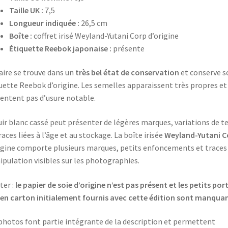
Taille UK :
7,5
Longueur indiquée :
26,5 cm
Boîte :
coffret irisé Weyland-Yutani Corp d’origine
Étiquette Reebok japonaise :
présente
aire se trouve dans un
très bel état de conservation
et conserve s
uette Reebok d’origine. Les semelles apparaissent très propres et
entent pas d’usure notable.
uir blanc cassé peut présenter de légères marques, variations de t
races liées à l’âge et au stockage. La boîte irisée
Weyland-Yutani C
igine comporte plusieurs marques, petits enfoncements et traces
pulation visibles sur les photographies.
ter :
le papier de soie d’origine n’est pas présent et les petits por
 en carton initialement fournis avec cette édition sont manqua
photos font partie intégrante de la description et permettent