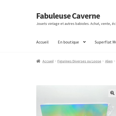
Fabuleuse Caverne
Aller
Aller
à
au
Jouets vintage et autres babioles. Achat, vente, é
la
contenu
navigation
Accueil
En boutique
Superflat 
Accueil
Figurines Diverses ou Loose
Alien