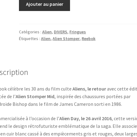
quantité
Ajouter au panier
de
Reebok
Alien
Stomper
Catégories :
Alien
,
DIVERS
,
Fringues
Étiquettes :
Alien
,
Alien Stomper
,
Reebok
Mid
«
Bishop
»
–
scription
Aliens
30th
ok célèbre les 30 ans du film culte
Aliens, le retour
avec cette édi
Anniversary
tée de l’
Alien Stomper Mid
, inspirée des chaussures portées par
2016
droïde Bishop dans le film de James Cameron sorti en 1986.
Taille
41
ercialisée à l’occasion de l’
Alien Day, le 26 avril 2016
, cette vers
end le design rétrofuturiste emblématique de la saga. Elle associ
 en cuir blanc cassé à des empiècements gris et rouges, deux large