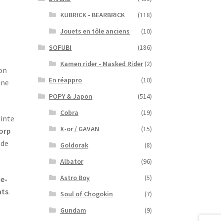
KUBRICK - BEARBRICK
(118)
Jouets en tôle anciens
(10)
SOFUBI
(186)
Kamen rider - Masked Rider
(2)
on
En réappro
(10)
 ne
POPY & Japon
(514)
Cobra
(19)
einte
X-or / GAVAN
(15)
orp
 de
Goldorak
(8)
Albator
(96)
Astro Boy
(5)
te-
nts
.
Soul of Chogokin
(7)
Gundam
(9)