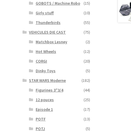
GOBOTS / Machine Robo
(15)
Girly stuff
(10)
Thunderbirds
(55)
VEHICULES DIE CAST
(75)
Matchbox Lesney
(2)
Hot Wheels
(12)
CORGI
(20)
Dinky Toys
(5)
STAR WARS Moderne
(182)
Figurines 3″3/4
(44)
12 pouces
(25)
Episode 1
(17)
POTF
(13)
POTJ
(5)