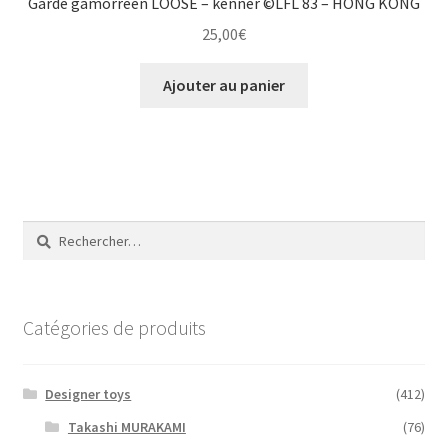
Garde gamorréen LOOSE – kenner ©LFL 83 – HONG KONG
25,00
€
Ajouter au panier
Rechercher :
Catégories de produits
Designer toys
(412)
Takashi MURAKAMI
(76)