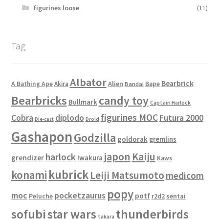
figurines loose
(11)
Tag
Albator
Bearbrick
Alien
A Bathing Ape
Akira
Bape
Bandai
Bearbricks
candy toy
Bullmark
Captain Harlock
figurines MOC
Cobra
diplodo
Futura 2000
Die-cast
Droid
Gashapon
Godzilla
goldorak
gremlins
japon
Kaiju
harlock
grendizer
Iwakura
Kaws
kubrick
konami
Leiji Matsumoto
medicom
popy
moc
pocketzaurus
potf
Peluche
sentai
r2d2
sofubi
star wars
thunderbirds
takara