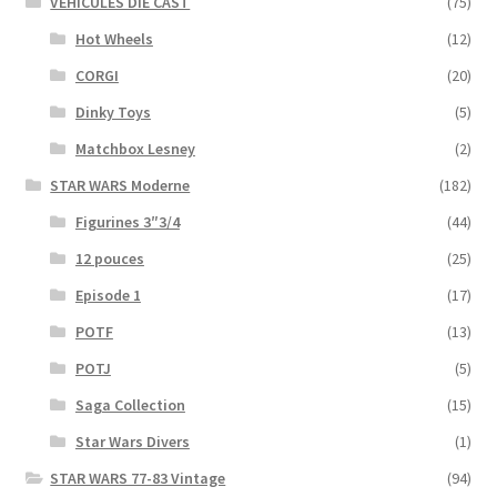
VEHICULES DIE CAST
(75)
Hot Wheels
(12)
CORGI
(20)
Dinky Toys
(5)
Matchbox Lesney
(2)
STAR WARS Moderne
(182)
Figurines 3″3/4
(44)
12 pouces
(25)
Episode 1
(17)
POTF
(13)
POTJ
(5)
Saga Collection
(15)
Star Wars Divers
(1)
STAR WARS 77-83 Vintage
(94)