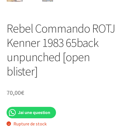
Rebel Commando ROTJ
Kenner 1983 65back
unpunched [open
blister]
70,00
€
Jai une question
Rupture de stock