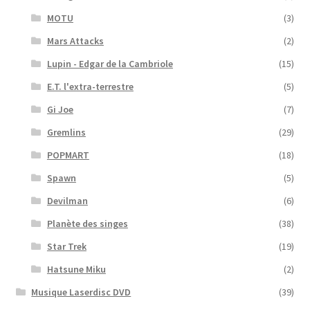
MOTU
(3)
Mars Attacks
(2)
Lupin - Edgar de la Cambriole
(15)
E.T. l'extra-terrestre
(5)
Gi Joe
(7)
Gremlins
(29)
POPMART
(18)
Spawn
(5)
Devilman
(6)
Planète des singes
(38)
Star Trek
(19)
Hatsune Miku
(2)
Musique Laserdisc DVD
(39)