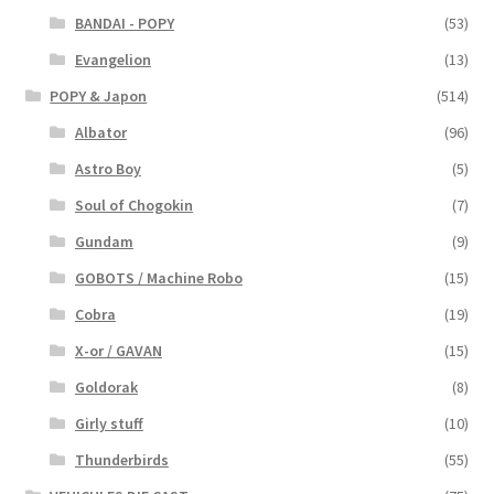
BANDAI - POPY
(53)
Evangelion
(13)
POPY & Japon
(514)
Albator
(96)
Astro Boy
(5)
Soul of Chogokin
(7)
Gundam
(9)
GOBOTS / Machine Robo
(15)
Cobra
(19)
X-or / GAVAN
(15)
Goldorak
(8)
Girly stuff
(10)
Thunderbirds
(55)