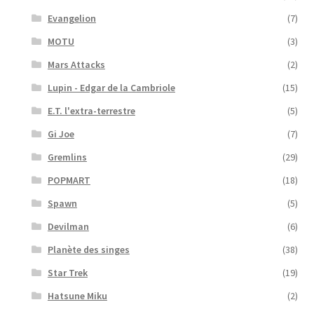
Evangelion
(7)
MOTU
(3)
Mars Attacks
(2)
Lupin - Edgar de la Cambriole
(15)
E.T. l'extra-terrestre
(5)
Gi Joe
(7)
Gremlins
(29)
POPMART
(18)
Spawn
(5)
Devilman
(6)
Planète des singes
(38)
Star Trek
(19)
Hatsune Miku
(2)