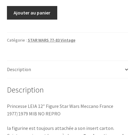
quantité
Ajouter au panier
de
Princesse
LEIA
12
Catégorie :
STAR WARS 77-83 Vintage
pouces
Star
Wars
Description
Meccano
Description
Princesse LEIA 12″ Figure Star Wars Meccano France
1977/1979 MIB NO REPRO
la figurine est toujours attachée a son insert carton.