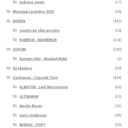
Indiana Jones
(17)
Musique Laserdisc DVD
(39)
DIVERS
(433)
Jouets en tôle anciens
(10)
KUBRICK - BEARBRICK
(118)
SOFUBI
(186)
Kamen rider - Masked Rider
(2)
En réappro
(10)
Gashapon - Capsule Toys
(434)
ALBATOR - Leiji Matsumoto
(62)
ULTRAMAN
(13)
Wacky Races
(35)
Gerry Anderson
(95)
BANDAI - POPY
(53)