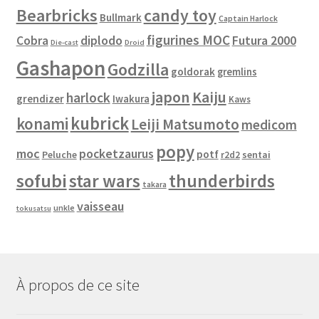
Bearbricks
candy toy
Bullmark
Captain Harlock
figurines MOC
Cobra
diplodo
Futura 2000
Die-cast
Droid
Gashapon
Godzilla
goldorak
gremlins
japon
Kaiju
harlock
grendizer
Iwakura
Kaws
kubrick
konami
Leiji Matsumoto
medicom
popy
moc
pocketzaurus
potf
Peluche
sentai
r2d2
sofubi
star wars
thunderbirds
takara
vaisseau
unkle
tokusatsu
À propos de ce site