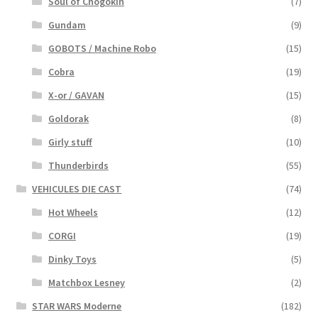
Soul of Chogokin
(7)
Gundam
(9)
GOBOTS / Machine Robo
(15)
Cobra
(19)
X-or / GAVAN
(15)
Goldorak
(8)
Girly stuff
(10)
Thunderbirds
(55)
VEHICULES DIE CAST
(74)
Hot Wheels
(12)
CORGI
(19)
Dinky Toys
(5)
Matchbox Lesney
(2)
STAR WARS Moderne
(182)