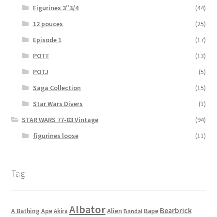
Figurines 3″3/4
(44)
12 pouces
(25)
Episode 1
(17)
POTF
(13)
POTJ
(5)
Saga Collection
(15)
Star Wars Divers
(1)
STAR WARS 77-83 Vintage
(94)
figurines loose
(11)
Tag
Albator
Bearbrick
Alien
A Bathing Ape
Akira
Bape
Bandai