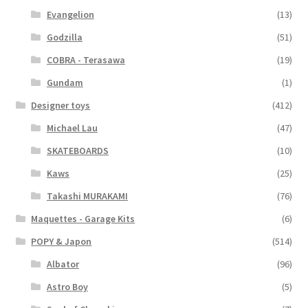
Evangelion
(13)
Godzilla
(51)
COBRA - Terasawa
(19)
Gundam
(1)
Designer toys
(412)
Michael Lau
(47)
SKATEBOARDS
(10)
Kaws
(25)
Takashi MURAKAMI
(76)
Maquettes - Garage Kits
(6)
POPY & Japon
(514)
Albator
(96)
Astro Boy
(5)