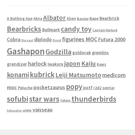
Albator
Bearbrick
Alien
A Bathing Ape
Akira
Bape
Bandai
Bearbricks
candy toy
Bullmark
Captain Harlock
figurines MOC
Cobra
diplodo
Futura 2000
Die-cast
Droid
Gashapon
Godzilla
goldorak
gremlins
japon
Kaiju
harlock
grendizer
Iwakura
Kaws
kubrick
konami
Leiji Matsumoto
medicom
popy
moc
pocketzaurus
potf
Peluche
sentai
r2d2
sofubi
star wars
thunderbirds
takara
vaisseau
unkle
tokusatsu