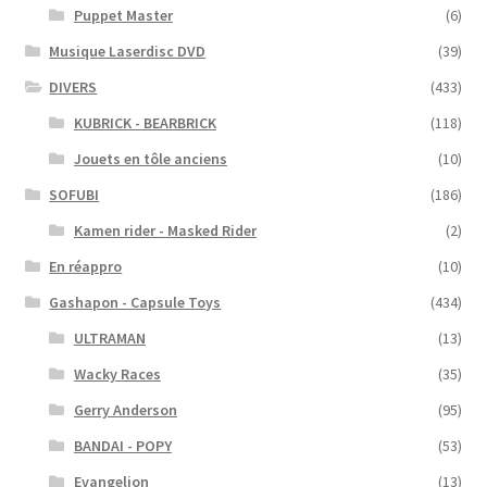
Puppet Master
(6)
Musique Laserdisc DVD
(39)
DIVERS
(433)
KUBRICK - BEARBRICK
(118)
Jouets en tôle anciens
(10)
SOFUBI
(186)
Kamen rider - Masked Rider
(2)
En réappro
(10)
Gashapon - Capsule Toys
(434)
ULTRAMAN
(13)
Wacky Races
(35)
Gerry Anderson
(95)
BANDAI - POPY
(53)
Evangelion
(13)