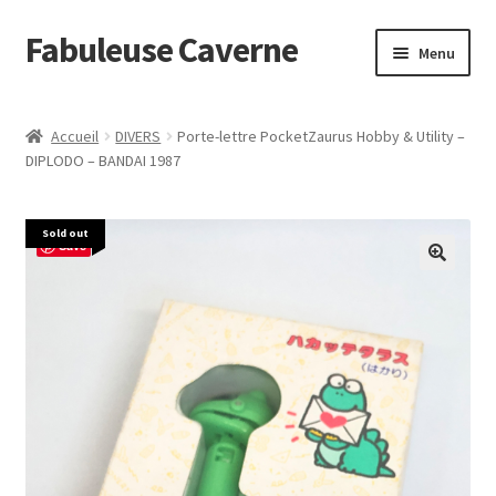
Fabuleuse Caverne
Aller
Aller
Menu
à
au
la
contenu
Accueil
navigation
Accueil
DIVERS
Porte-lettre PocketZaurus Hobby & Utility –
Ouvrir
DIPLODO – BANDAI 1987
En boutique
le
menu
Superflat Museum Murakami
Sold out
enfant
Save
En réapprovisionnement