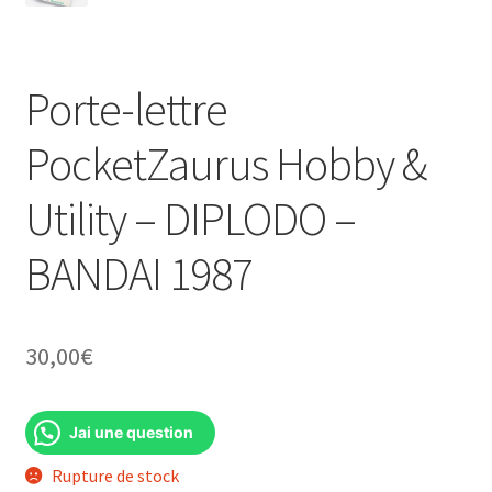
Porte-lettre
PocketZaurus Hobby &
Utility – DIPLODO –
BANDAI 1987
30,00
€
Jai une question
Rupture de stock