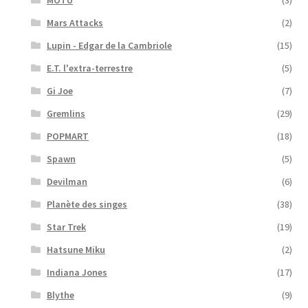
MOTU
(3)
Mars Attacks
(2)
Lupin - Edgar de la Cambriole
(15)
E.T. l'extra-terrestre
(5)
Gi Joe
(7)
Gremlins
(29)
POPMART
(18)
Spawn
(5)
Devilman
(6)
Planète des singes
(38)
Star Trek
(19)
Hatsune Miku
(2)
Indiana Jones
(17)
Blythe
(9)