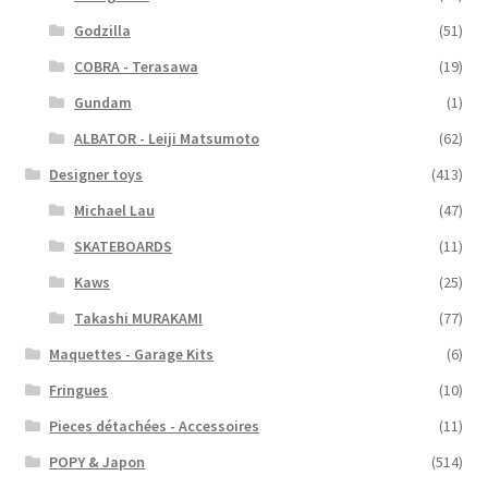
Godzilla
(51)
COBRA - Terasawa
(19)
Gundam
(1)
ALBATOR - Leiji Matsumoto
(62)
Designer toys
(413)
Michael Lau
(47)
SKATEBOARDS
(11)
Kaws
(25)
Takashi MURAKAMI
(77)
Maquettes - Garage Kits
(6)
Fringues
(10)
Pieces détachées - Accessoires
(11)
POPY & Japon
(514)