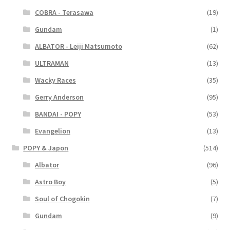
COBRA - Terasawa
(19)
Gundam
(1)
ALBATOR - Leiji Matsumoto
(62)
ULTRAMAN
(13)
Wacky Races
(35)
Gerry Anderson
(95)
BANDAI - POPY
(53)
Evangelion
(13)
POPY & Japon
(514)
Albator
(96)
Astro Boy
(5)
Soul of Chogokin
(7)
Gundam
(9)