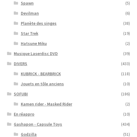
Spawn
(5)
Devilman
(6)
Planète des singes
(38)
Star Trek
(19)
Hatsune Miku
(2)
Musique Laserdisc DVD
(39)
DIVERS
(433)
KUBRICK - BEARBRICK
(118)
Jouets en tôle anciens
(10)
SOFUBI
(186)
Kamen rider - Masked Rider
(2)
En réappro
(10)
Gashapon - Capsule Toys
(434)
Godzilla
(51)