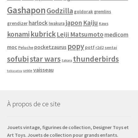
Gashapon
Godzilla
goldorak
gremlins
japon
Kaiju
harlock
grendizer
Iwakura
Kaws
kubrick
konami
Leiji Matsumoto
medicom
popy
moc
pocketzaurus
potf
Peluche
sentai
r2d2
sofubi
star wars
thunderbirds
takara
vaisseau
unkle
tokusatsu
À propos de ce site
Jouets vintage, figurines de collection, Designer Toys et
Art Toys. Jouets de collection pour grands enfants.