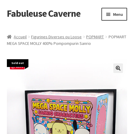
Fabuleuse Caverne
Aller
Aller
Menu
à
au
la
contenu
Accueil
navigation
Accueil
Figurines Diverses ou Loose
POPMART
POPMART
Ouvrir
MEGA SPACE MOLLY 400% Pompompurin Sanrio
En boutique
le
menu
Superflat Museum Murakami
Sold out
enfant
Save
En réapprovisionnement