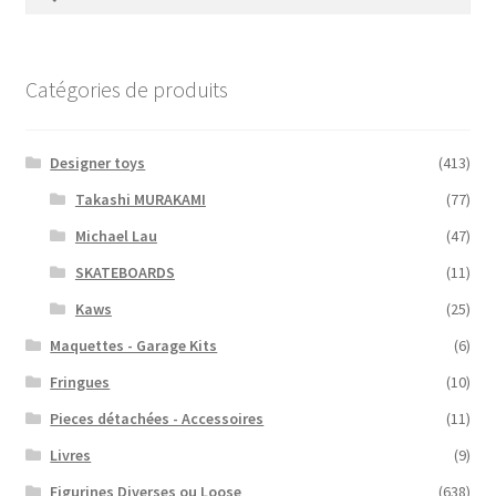
Catégories de produits
Designer toys
(413)
Takashi MURAKAMI
(77)
Michael Lau
(47)
SKATEBOARDS
(11)
Kaws
(25)
Maquettes - Garage Kits
(6)
Fringues
(10)
Pieces détachées - Accessoires
(11)
Livres
(9)
Figurines Diverses ou Loose
(638)