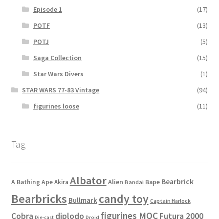
Episode 1
(17)
POTF
(13)
POTJ
(5)
Saga Collection
(15)
Star Wars Divers
(1)
STAR WARS 77-83 Vintage
(94)
figurines loose
(11)
Tag
Albator
Bearbrick
Alien
A Bathing Ape
Akira
Bape
Bandai
Bearbricks
candy toy
Bullmark
Captain Harlock
figurines MOC
Cobra
diplodo
Futura 2000
Die-cast
Droid