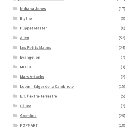
Indiana Jones
(17)
Blythe
(9)
Puppet Master
(6)
Alien
(52)
Les Petits Malins
(24)
Evangelion
(7)
MOTU
(3)
Mars Attacks
(2)
Lupin - Edgar de la Cambriole
(15)
E.T. l'extra-terrestre
(5)
Gi Joe
(7)
Gremlins
(29)
POPMART
(18)