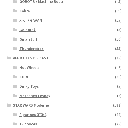
GOBOTS / Machine Robo
(15)
Cobra
(19)
X-or / GAVAN
(15)
Goldorak
(8)
Girly stuff
(10)
Thunderbirds
(55)
VEHICULES DIE CAST
(75)
Hot Wheels
(12)
CORGI
(20)
Dinky Toys
(5)
Matchbox Lesney
(2)
STAR WARS Moderne
(182)
Figurines 3″3/4
(44)
12 pouces
(25)