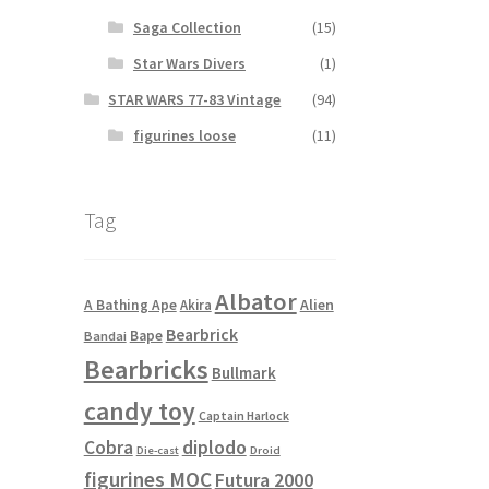
Saga Collection
(15)
Star Wars Divers
(1)
STAR WARS 77-83 Vintage
(94)
figurines loose
(11)
Tag
Albator
Alien
A Bathing Ape
Akira
Bearbrick
Bape
Bandai
Bearbricks
Bullmark
candy toy
Captain Harlock
Cobra
diplodo
Die-cast
Droid
figurines MOC
Futura 2000