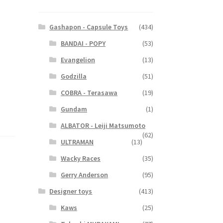
Gashapon - Capsule Toys
(434)
BANDAI - POPY
(53)
Evangelion
(13)
Godzilla
(51)
COBRA - Terasawa
(19)
Gundam
(1)
ALBATOR - Leiji Matsumoto
(62)
ULTRAMAN
(13)
Wacky Races
(35)
Gerry Anderson
(95)
Designer toys
(413)
Kaws
(25)