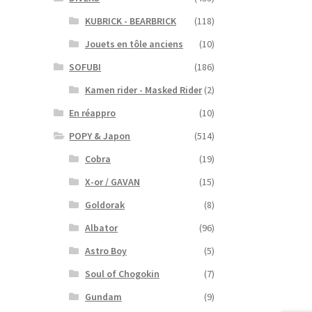
KUBRICK - BEARBRICK
(118)
Jouets en tôle anciens
(10)
SOFUBI
(186)
Kamen rider - Masked Rider
(2)
En réappro
(10)
POPY & Japon
(514)
Cobra
(19)
X-or / GAVAN
(15)
Goldorak
(8)
Albator
(96)
Astro Boy
(5)
Soul of Chogokin
(7)
Gundam
(9)