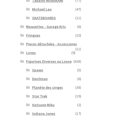
Takashi MURAKAMI
(77)
Michael Lau
(47)
SKATEBOARDS
(11)
Maquettes - Garage Kits
(6)
Fringues
(10)
Pieces détachées - Accessoires
(11)
Livres
(9)
Figurines Diverses ou Loose
(638)
Spawn
(5)
Devilman
(6)
Planète des singes
(38)
Star Trek
(19)
Hatsune Miku
(2)
Indiana Jones
(17)