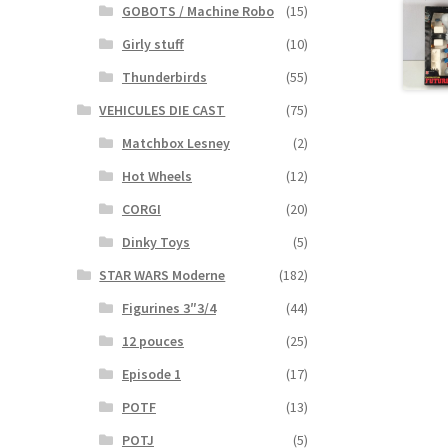
GOBOTS / Machine Robo
(15)
Girly stuff
(10)
Thunderbirds
(55)
VEHICULES DIE CAST
(75)
Matchbox Lesney
(2)
Hot Wheels
(12)
CORGI
(20)
Dinky Toys
(5)
STAR WARS Moderne
(182)
Figurines 3″3/4
(44)
12 pouces
(25)
Episode 1
(17)
POTF
(13)
POTJ
(5)