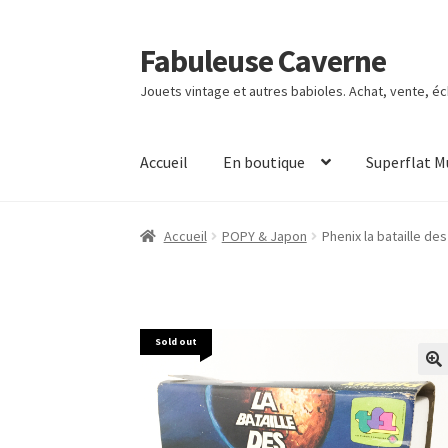
Fabuleuse Caverne
Aller
Aller
à
au
Jouets vintage et autres babioles. Achat, vente, é
la
contenu
navigation
Accueil
En boutique
Superflat 
Accueil
POPY & Japon
Phenix la bataille de
Sold out