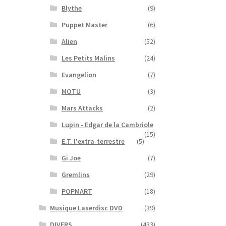
Blythe
(9)
Puppet Master
(6)
Alien
(52)
Les Petits Malins
(24)
Evangelion
(7)
MOTU
(3)
Mars Attacks
(2)
Lupin - Edgar de la Cambriole
(15)
E.T. l'extra-terrestre
(5)
Gi Joe
(7)
Gremlins
(29)
POPMART
(18)
Musique Laserdisc DVD
(39)
DIVERS
(433)