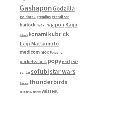
Gashapon
Godzilla
goldorak
gremlins
grendizer
japon
Kaiju
harlock
Iwakura
kubrick
konami
Kaws
Leiji Matsumoto
medicom
moc
Peluche
popy
pocketzaurus
potf
r2d2
sofubi
star wars
sentai
thunderbirds
takara
vaisseau
unkle
tokusatsu