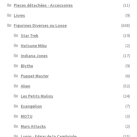
Pieces détachées - Accessoires
(11)
Livres
(9)
Figurines Diverses ou Loose
(638)
Star Trek
(19)
Hatsune Miku
(2)
Indiana Jones
(17)
Blythe
(9)
Puppet Master
(6)
Alien
(52)
Les Petits Malins
(24)
Evangelion
(7)
MOTU
(3)
Mars Attacks
(2)
Lupin - Edgar de la Cambriole
(15)