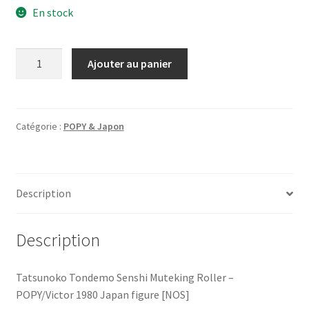
En stock
quantité
Ajouter au panier
de
Muteking
-
POPY-
Catégorie :
POPY & Japon
Victor
1980
Tatsunoko
Description
Japan
[NOS]
Description
Tatsunoko Tondemo Senshi Muteking Roller –
POPY/Victor 1980 Japan figure [NOS]