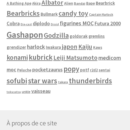
Albator
Bearbrick
Alien
A Bathing Ape
Akira
Bape
Bandai
Bearbricks
candy toy
Bullmark
Captain Harlock
figurines MOC
Cobra
diplodo
Futura 2000
Die-cast
Droid
Gashapon
Godzilla
goldorak
gremlins
japon
Kaiju
harlock
grendizer
Iwakura
Kaws
kubrick
konami
Leiji Matsumoto
medicom
popy
moc
pocketzaurus
potf
Peluche
sentai
r2d2
sofubi
star wars
thunderbirds
takara
vaisseau
unkle
tokusatsu
À propos de ce site