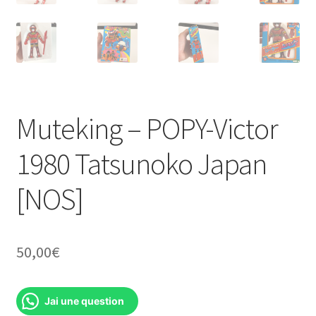
Muteking – POPY-Victor
1980 Tatsunoko Japan
[NOS]
50,00
€
Jai une question