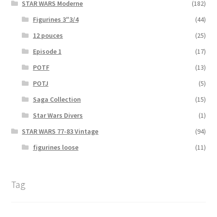
STAR WARS Moderne
(182)
Figurines 3″3/4
(44)
12 pouces
(25)
Episode 1
(17)
POTF
(13)
POTJ
(5)
Saga Collection
(15)
Star Wars Divers
(1)
STAR WARS 77-83 Vintage
(94)
figurines loose
(11)
Tag