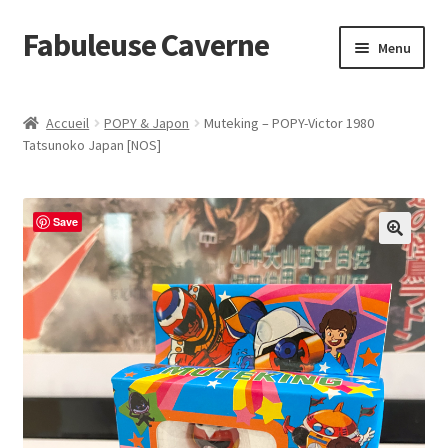
Fabuleuse Caverne
Aller
Aller
Menu
à
au
la
contenu
Accueil
navigation
Accueil
POPY & Japon
Muteking – POPY-Victor 1980
Ouvrir
Tatsunoko Japan [NOS]
En boutique
le
menu
Superflat Museum Murakami
enfant
Save
En réapprovisionnement