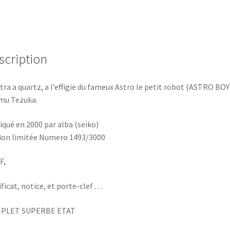
scription
ra a quartz, a l’effigie du fameux Astro le petit robot (ASTRO BOY
mu Tezuka.
iqué en 2000 par alba (seiko)
ion limitée Numero 1493/3000
F,
ificat, notice, et porte-clef …
PLET SUPERBE ETAT