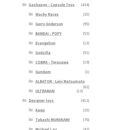
Gashapon - Capsule Toys
(434)
Wacky Races
(35)
Gerry Anderson
(95)
BANDAI - POPY
(53)
Evangelion
(13)
Godzilla
(51)
COBRA - Terasawa
(19)
Gundam
(1)
ALBATOR - Leiji Matsumoto
(62)
ULTRAMAN
(13)
Designer toys
(412)
Kaws
(25)
Takashi MURAKAMI
(76)
Michael Lau
(47)