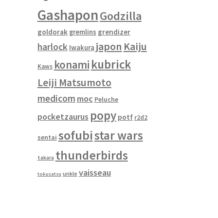
Gashapon
Godzilla
goldorak
gremlins
grendizer
japon
Kaiju
harlock
Iwakura
kubrick
konami
Kaws
Leiji Matsumoto
medicom
moc
Peluche
popy
pocketzaurus
potf
r2d2
sofubi
star wars
sentai
thunderbirds
takara
vaisseau
unkle
tokusatsu