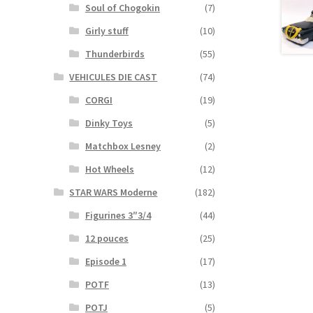
Soul of Chogokin
(7)
Girly stuff
(10)
Thunderbirds
(55)
VEHICULES DIE CAST
(74)
CORGI
(19)
Dinky Toys
(5)
Matchbox Lesney
(2)
Hot Wheels
(12)
STAR WARS Moderne
(182)
Figurines 3″3/4
(44)
12 pouces
(25)
Episode 1
(17)
POTF
(13)
POTJ
(5)