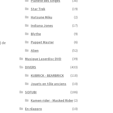
Planète des singes
(38)
Star Trek
(19)
Hatsune Miku
(2)
Indiana Jones
(17)
Blythe
(9)
Puppet Master
(6)
) de
Alien
(52)
Musique Laserdisc DVD
(39)
DIVERS
(433)
KUBRICK - BEARBRICK
(118)
Jouets en tôle anciens
(10)
SOFUBI
(186)
Kamen rider - Masked Rider
(2)
En réappro
(10)