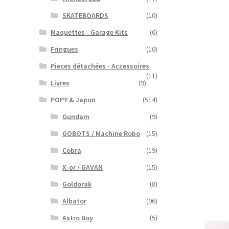
SKATEBOARDS
(10)
Maquettes - Garage Kits
(6)
Fringues
(10)
Pieces détachées - Accessoires
(11)
Livres
(9)
POPY & Japon
(514)
Gundam
(9)
GOBOTS / Machine Robo
(15)
Cobra
(19)
X-or / GAVAN
(15)
Goldorak
(8)
Albator
(96)
Astro Boy
(5)