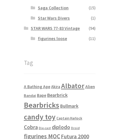
Saga Collection
(15)
Star Wars Divers
(1)
STAR WARS 77-83 Vintage
(94)
figurines loose
(11)
Tag
Albator
Alien
A Bathing Ape
Akira
Bearbrick
Bape
Bandai
Bearbricks
Bullmark
candy toy
Captain Harlock
Cobra
diplodo
Die-cast
Droid
figurines MOC
Futura 2000