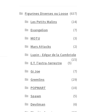
Figurines Diverses ou Loose
(637)
Les Petits Malins
(24)
Evangelion
(7)
MOTU
(3)
Mars Attacks
(2)
Lupin - Edgar de la Cambriole
(15)
E.T. l'extra-terrestre
(5)
Gi Joe
(7)
Gremlins
(29)
POPMART
(18)
Spawn
(5)
Devilman
(6)