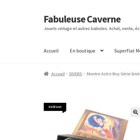
Fabuleuse Caverne
Aller
Aller
à
au
Jouets vintage et autres babioles. Achat, vente, é
la
contenu
navigation
Accueil
En boutique
Superflat 
Accueil
DIVERS
Montre Astro Boy Série limi
Sold out