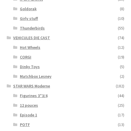
Goldorak
(8)
Girly stuff
(10)
Thunderbirds
(55)
VEHICULES DIE CAST
(74)
Hot Wheels
(12)
CORGI
(19)
Dinky Toys
(5)
Matchbox Lesney
(2)
STAR WARS Moderne
(182)
Figurines 3″3/4
(44)
12 pouces
(25)
Episode 1
(17)
POTF
(13)