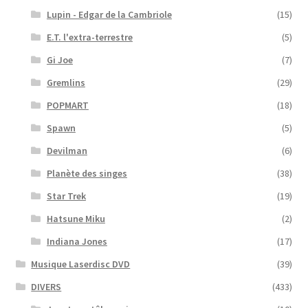
Lupin - Edgar de la Cambriole
(15)
E.T. l'extra-terrestre
(5)
Gi Joe
(7)
Gremlins
(29)
POPMART
(18)
Spawn
(5)
Devilman
(6)
Planète des singes
(38)
Star Trek
(19)
Hatsune Miku
(2)
Indiana Jones
(17)
Musique Laserdisc DVD
(39)
DIVERS
(433)