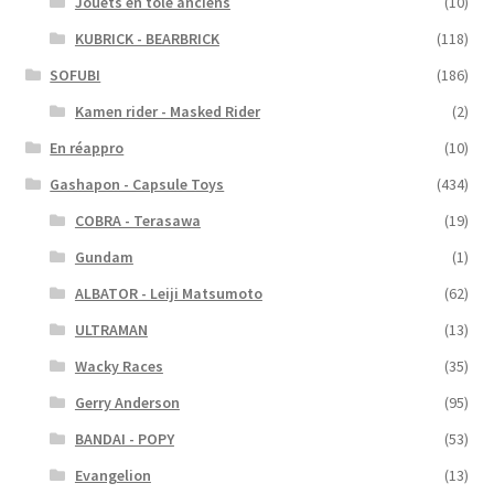
Jouets en tôle anciens
(10)
KUBRICK - BEARBRICK
(118)
SOFUBI
(186)
Kamen rider - Masked Rider
(2)
En réappro
(10)
Gashapon - Capsule Toys
(434)
COBRA - Terasawa
(19)
Gundam
(1)
ALBATOR - Leiji Matsumoto
(62)
ULTRAMAN
(13)
Wacky Races
(35)
Gerry Anderson
(95)
BANDAI - POPY
(53)
Evangelion
(13)