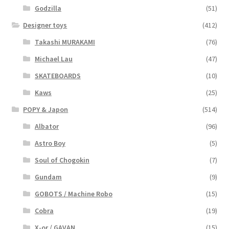
Godzilla
(51)
Designer toys
(412)
Takashi MURAKAMI
(76)
Michael Lau
(47)
SKATEBOARDS
(10)
Kaws
(25)
POPY & Japon
(514)
Albator
(96)
Astro Boy
(5)
Soul of Chogokin
(7)
Gundam
(9)
GOBOTS / Machine Robo
(15)
Cobra
(19)
X-or / GAVAN
(15)