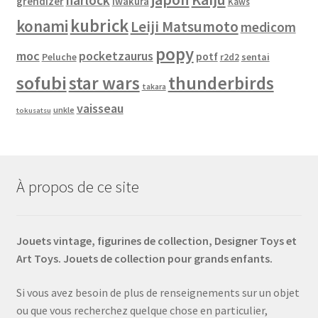
harlock
grendizer
Iwakura
Kaws
kubrick
konami
Leiji Matsumoto
medicom
popy
moc
pocketzaurus
potf
Peluche
sentai
r2d2
sofubi
star wars
thunderbirds
takara
vaisseau
unkle
tokusatsu
À propos de ce site
Jouets vintage, figurines de collection, Designer Toys et
Art Toys. Jouets de collection pour grands enfants.
Si vous avez besoin de plus de renseignements sur un objet
ou que vous recherchez quelque chose en particulier,