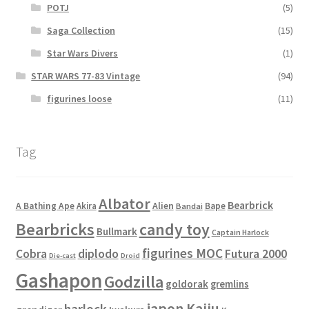
POTJ
(5)
Saga Collection
(15)
Star Wars Divers
(1)
STAR WARS 77-83 Vintage
(94)
figurines loose
(11)
Tag
Albator
Bearbrick
Alien
A Bathing Ape
Akira
Bape
Bandai
Bearbricks
candy toy
Bullmark
Captain Harlock
figurines MOC
Cobra
diplodo
Futura 2000
Die-cast
Droid
Gashapon
Godzilla
goldorak
gremlins
japon
Kaiju