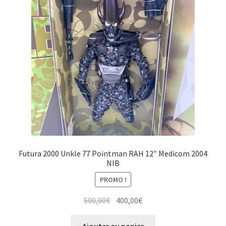
Futura 2000 Unkle 77 Pointman RAH 12″ Medicom 2004
NIB
PROMO !
Le
Le
500,00
€
400,00
€
prix
prix
initial
actuel
Ajouter au panier