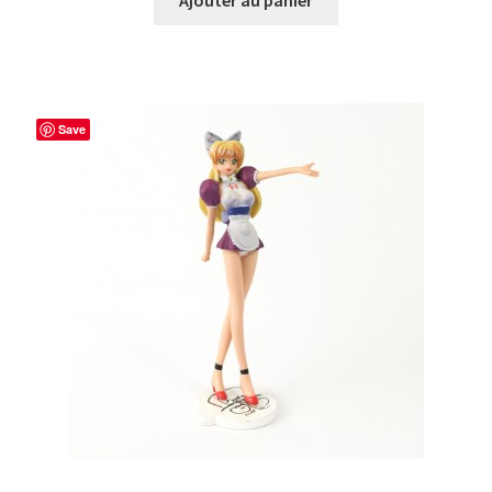
était :
est :
500,00€.
400,00€.
Save