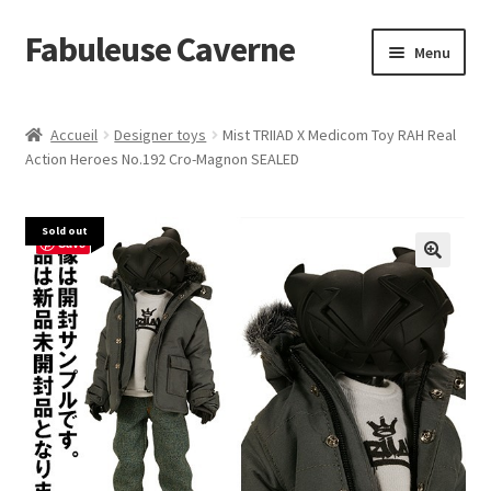
Fabuleuse Caverne
Aller
Aller
Menu
à
au
la
contenu
Accueil
navigation
Accueil
Designer toys
Mist TRIIAD X Medicom Toy RAH Real
Ouvrir
Action Heroes No.192 Cro-Magnon SEALED
En boutique
le
menu
Superflat Museum Murakami
Sold out
enfant
Save
En réapprovisionnement