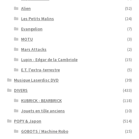
Alien
(52)
Les Petits Malins
(24)
Evangelion
(7)
MOTU
(3)
Mars Attacks
(2)
Lupin - Edgar de la Cambriole
(15)
E.T. l'extra-terrestre
(5)
Musique Laserdisc DVD
(39)
DIVERS
(433)
KUBRICK - BEARBRICK
(118)
Jouets en tôle anciens
(10)
POPY & Japon
(514)
GOBOTS / Machine Robo
(15)