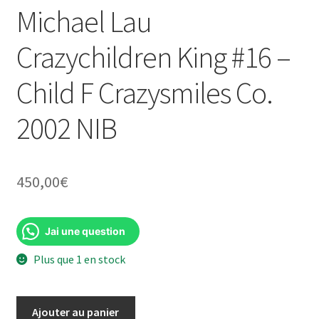
Michael Lau
Crazychildren King #16 –
Child F Crazysmiles Co.
2002 NIB
450,00
€
Jai une question
Plus que 1 en stock
quantité
Ajouter au panier