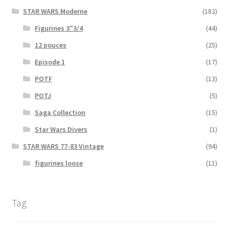
STAR WARS Moderne
(182)
Figurines 3″3/4
(44)
12 pouces
(25)
Episode 1
(17)
POTF
(13)
POTJ
(5)
Saga Collection
(15)
Star Wars Divers
(1)
STAR WARS 77-83 Vintage
(94)
figurines loose
(11)
Tag