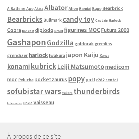
Albator
Bearbrick
Alien
A Bathing Ape
Akira
Bape
Bandai
Bearbricks
candy toy
Bullmark
Captain Harlock
figurines MOC
Cobra
diplodo
Futura 2000
Die-cast
Droid
Gashapon
Godzilla
goldorak
gremlins
japon
Kaiju
harlock
grendizer
Iwakura
Kaws
kubrick
konami
Leiji Matsumoto
medicom
popy
moc
pocketzaurus
potf
Peluche
sentai
r2d2
sofubi
star wars
thunderbirds
takara
vaisseau
unkle
tokusatsu
À propos de ce site