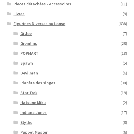
Pieces détachées - Accessoires
(11)
Livres
(9)
Figurines Diverses ou Loose
(638)
Gi Joe
(7)
Gremlins
(29)
POPMART
(18)
Spawn
(5)
Devilman
(6)
Planète des singes
(38)
Star Trek
(19)
Hatsune Miku
(2)
Indiana Jones
(17)
Blythe
(9)
Puppet Master
(6)