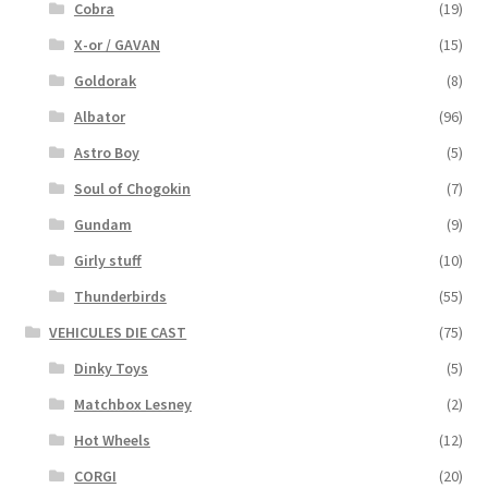
Cobra
(19)
X-or / GAVAN
(15)
Goldorak
(8)
Albator
(96)
Astro Boy
(5)
Soul of Chogokin
(7)
Gundam
(9)
Girly stuff
(10)
Thunderbirds
(55)
VEHICULES DIE CAST
(75)
Dinky Toys
(5)
Matchbox Lesney
(2)
Hot Wheels
(12)
CORGI
(20)