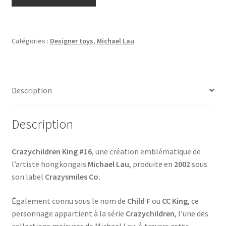
de
Michael
Lau
Crazychildren
Catégories :
Designer toys
,
Michael Lau
King
#16
–
Description
Child
F
Crazysmiles
Description
Co.
2002
Crazychildren King #16
, une création emblématique de
NIB
l’artiste hongkongais
Michael Lau
, produite en
2002
sous
son label
Crazysmiles Co.
Également connu sous le nom de
Child F
ou
CC King
, ce
personnage appartient à la série
Crazychildren
, l’une des
collections majeures de Michael Lau. À travers cette