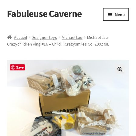
Fabuleuse Caverne
Aller
Aller
Menu
à
au
la
contenu
Accueil
navigation
Accueil
Designer toys
Michael Lau
Michael Lau
Ouvrir
Crazychildren King #16 – Child F Crazysmiles Co. 2002 NIB
En boutique
le
menu
Superflat Museum Murakami
enfant
Save
En réapprovisionnement