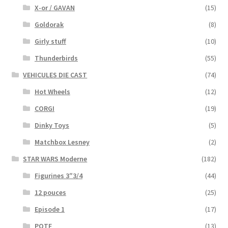
X-or / GAVAN
(15)
Goldorak
(8)
Girly stuff
(10)
Thunderbirds
(55)
VEHICULES DIE CAST
(74)
Hot Wheels
(12)
CORGI
(19)
Dinky Toys
(5)
Matchbox Lesney
(2)
STAR WARS Moderne
(182)
Figurines 3″3/4
(44)
12 pouces
(25)
Episode 1
(17)
POTF
(13)