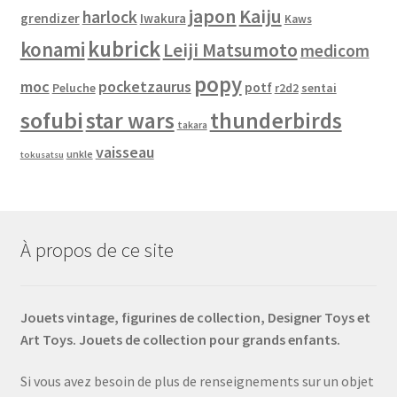
japon
Kaiju
harlock
grendizer
Iwakura
Kaws
kubrick
konami
Leiji Matsumoto
medicom
popy
moc
pocketzaurus
potf
Peluche
sentai
r2d2
sofubi
star wars
thunderbirds
takara
vaisseau
unkle
tokusatsu
À propos de ce site
Jouets vintage, figurines de collection, Designer Toys et
Art Toys. Jouets de collection pour grands enfants.
Si vous avez besoin de plus de renseignements sur un objet