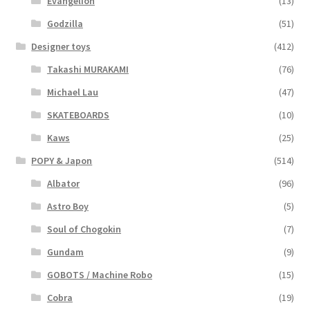
Evangelion
(13)
Godzilla
(51)
Designer toys
(412)
Takashi MURAKAMI
(76)
Michael Lau
(47)
SKATEBOARDS
(10)
Kaws
(25)
POPY & Japon
(514)
Albator
(96)
Astro Boy
(5)
Soul of Chogokin
(7)
Gundam
(9)
GOBOTS / Machine Robo
(15)
Cobra
(19)