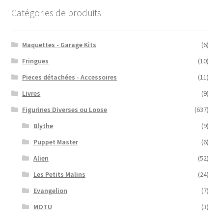
Catégories de produits
Maquettes - Garage Kits
(6)
Fringues
(10)
Pieces détachées - Accessoires
(11)
Livres
(9)
Figurines Diverses ou Loose
(637)
Blythe
(9)
Puppet Master
(6)
Alien
(52)
Les Petits Malins
(24)
Evangelion
(7)
MOTU
(3)