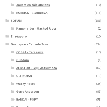
Jouets en tôle anciens
(10)
KUBRICK - BEARBRICK
(118)
SOFUBI
(186)
Kamen rider - Masked Rider
(2)
En réappro
(10)
Gashapon - Capsule Toys
(434)
COBRA - Terasawa
(19)
Gundam
(1)
ALBATOR - Leiji Matsumoto
(62)
ULTRAMAN
(13)
Wacky Races
(35)
Gerry Anderson
(95)
BANDAI - POPY
(53)