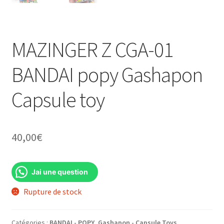
MAZINGER Z CGA-01
BANDAI popy Gashapon
Capsule toy
40,00
€
Jai une question
Rupture de stock
Catégories :
BANDAI - POPY
,
Gashapon - Capsule Toys