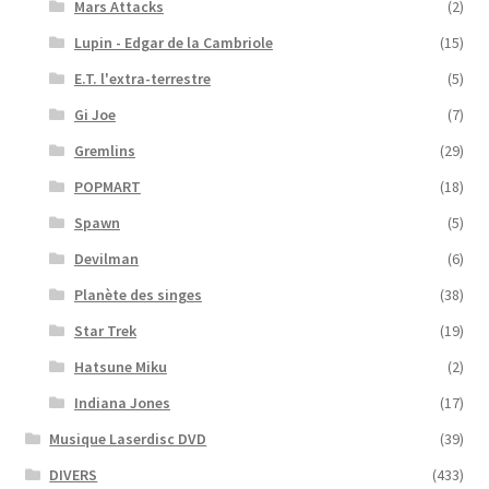
Mars Attacks
(2)
Lupin - Edgar de la Cambriole
(15)
E.T. l'extra-terrestre
(5)
Gi Joe
(7)
Gremlins
(29)
POPMART
(18)
Spawn
(5)
Devilman
(6)
Planète des singes
(38)
Star Trek
(19)
Hatsune Miku
(2)
Indiana Jones
(17)
Musique Laserdisc DVD
(39)
DIVERS
(433)