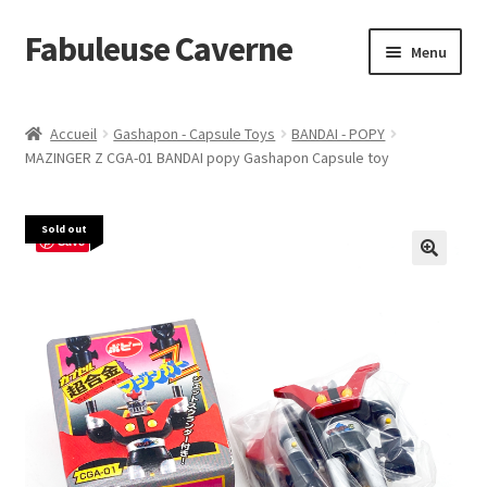
Fabuleuse Caverne
Aller
Aller
Menu
à
au
la
contenu
Accueil
navigation
Accueil
Gashapon - Capsule Toys
BANDAI - POPY
Ouvrir
MAZINGER Z CGA-01 BANDAI popy Gashapon Capsule toy
En boutique
le
menu
Superflat Museum Murakami
Sold out
enfant
Save
En réapprovisionnement