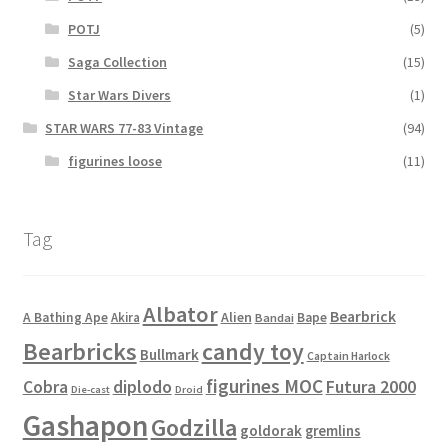
POTJ
(5)
Saga Collection
(15)
Star Wars Divers
(1)
STAR WARS 77-83 Vintage
(94)
figurines loose
(11)
Tag
Albator
Bearbrick
Alien
A Bathing Ape
Akira
Bape
Bandai
Bearbricks
candy toy
Bullmark
Captain Harlock
figurines MOC
Cobra
diplodo
Futura 2000
Die-cast
Droid
Gashapon
Godzilla
goldorak
gremlins