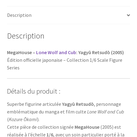
Yagyu
Description
1:6
figure
-
Description
Megahouse
2001
MegaHouse –
Lone Wolf and Cub
: Yagyū Retsudō (2005)
MIB
Édition officielle japonaise – Collection 1/6 Scale Figure
Baby
Series
Cart
Détails du produit :
Superbe figurine articulée
Yagyū Retsudō
, personnage
emblématique du manga et film culte
Lone Wolf and Cub
(
Kozure Ōkami
).
Cette pièce de collection signée
MegaHouse
(2005) est
réalisée à l’échelle
1/6
, avec un soin particulier porté à la