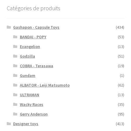
Catégories de produits
Gashapon - Capsule Toys
(434)
BANDAI - POPY
(53)
Evangelion
(13)
Godzilla
(51)
COBRA - Terasawa
(19)
Gundam
(1)
ALBATOR - Leiji Matsumoto
(62)
ULTRAMAN
(13)
Wacky Races
(35)
Gerry Anderson
(95)
Designer toys
(413)