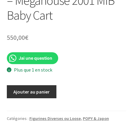
– Megahouse 2001 MIB
Baby Cart
550,00
€
Jai une question
Plus que 1 en stock
quantité
Ajouter au panier
de
Lone
Wolf
and
Catégories :
Figurines Diverses ou Loose
,
POPY & Japon
Cub
Retsudo