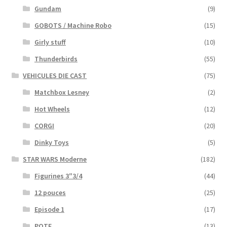
Gundam
(9)
GOBOTS / Machine Robo
(15)
Girly stuff
(10)
Thunderbirds
(55)
VEHICULES DIE CAST
(75)
Matchbox Lesney
(2)
Hot Wheels
(12)
CORGI
(20)
Dinky Toys
(5)
STAR WARS Moderne
(182)
Figurines 3″3/4
(44)
12 pouces
(25)
Episode 1
(17)
POTF
(13)