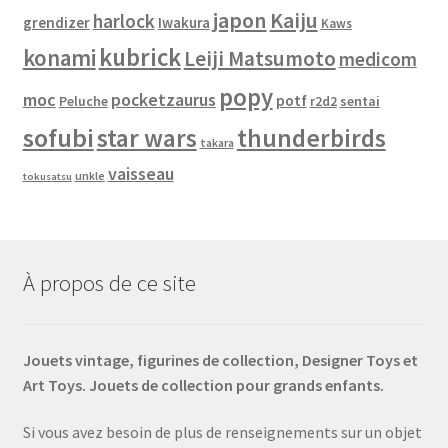
japon
Kaiju
harlock
grendizer
Iwakura
Kaws
kubrick
konami
Leiji Matsumoto
medicom
popy
moc
pocketzaurus
potf
Peluche
sentai
r2d2
sofubi
star wars
thunderbirds
takara
vaisseau
unkle
tokusatsu
À propos de ce site
Jouets vintage, figurines de collection, Designer Toys et
Art Toys. Jouets de collection pour grands enfants.
Si vous avez besoin de plus de renseignements sur un objet