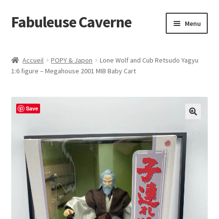
Fabuleuse Caverne
Aller
Aller
Menu
à
au
la
contenu
Accueil
navigation
Accueil
POPY & Japon
Lone Wolf and Cub Retsudo Yagyu
Ouvrir
1:6 figure – Megahouse 2001 MIB Baby Cart
En boutique
le
menu
Superflat Museum Murakami
enfant
Save
En réapprovisionnement