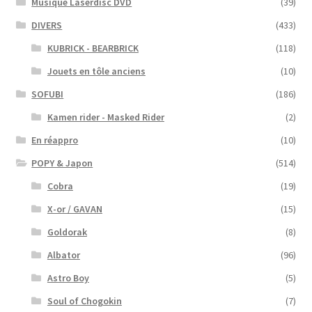
Musique Laserdisc DVD
(39)
DIVERS
(433)
KUBRICK - BEARBRICK
(118)
Jouets en tôle anciens
(10)
SOFUBI
(186)
Kamen rider - Masked Rider
(2)
En réappro
(10)
POPY & Japon
(514)
Cobra
(19)
X-or / GAVAN
(15)
Goldorak
(8)
Albator
(96)
Astro Boy
(5)
Soul of Chogokin
(7)