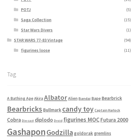
POTJ
(5)
Saga Collection
(15)
Star Wars Divers
(1)
STAR WARS 77-83 Vintage
(94)
figurines loose
(11)
Tag
Albator
Bearbrick
Alien
A Bathing Ape
Akira
Bape
Bandai
Bearbricks
candy toy
Bullmark
Captain Harlock
figurines MOC
Cobra
diplodo
Futura 2000
Die-cast
Droid
Gashapon
Godzilla
goldorak
gremlins