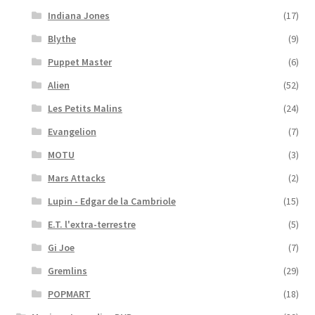
Indiana Jones
(17)
Blythe
(9)
Puppet Master
(6)
Alien
(52)
Les Petits Malins
(24)
Evangelion
(7)
MOTU
(3)
Mars Attacks
(2)
Lupin - Edgar de la Cambriole
(15)
E.T. l'extra-terrestre
(5)
Gi Joe
(7)
Gremlins
(29)
POPMART
(18)