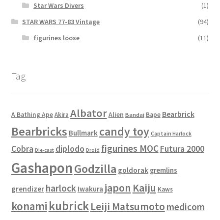
Star Wars Divers
(1)
STAR WARS 77-83 Vintage
(94)
figurines loose
(11)
Tag
Albator
Bearbrick
Alien
A Bathing Ape
Akira
Bape
Bandai
Bearbricks
candy toy
Bullmark
Captain Harlock
figurines MOC
Cobra
diplodo
Futura 2000
Die-cast
Droid
Gashapon
Godzilla
goldorak
gremlins
japon
Kaiju
harlock
grendizer
Iwakura
Kaws
kubrick
konami
Leiji Matsumoto
medicom