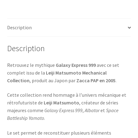
Leiji
Matsumoto
Mechanical
Description
Collection
Description
Retrouvez le mythique
Galaxy Express 999
avec ce set
complet issu de la
Leiji Matsumoto Mechanical
Collection
, produit au Japon par
Zacca PAP en 2005
.
Cette collection rend hommage à l’univers mécanique et
rétrofuturiste de
Leiji Matsumoto
, créateur de séries
majeures comme
Galaxy Express 999
,
Albator
et
Space
Battleship Yamato
.
Le set permet de reconstituer plusieurs éléments