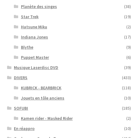
Planète des singes
(38)
Star Trek
(19)
Hatsune Miku
(2)
Indiana Jones
(17)
Blythe
(9)
Puppet Master
(6)
Musique Laserdisc DVD
(39)
DIVERS
(433)
KUBRICK - BEARBRICK
(118)
Jouets en tôle anciens
(10)
SOFUBI
(185)
Kamen rider - Masked Rider
(2)
En réappro
(10)