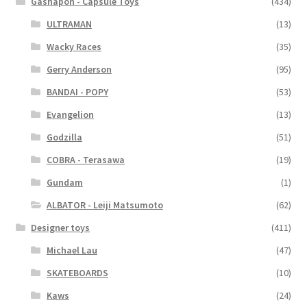
Gashapon - Capsule Toys
(434)
ULTRAMAN
(13)
Wacky Races
(35)
Gerry Anderson
(95)
BANDAI - POPY
(53)
Evangelion
(13)
Godzilla
(51)
COBRA - Terasawa
(19)
Gundam
(1)
ALBATOR - Leiji Matsumoto
(62)
Designer toys
(411)
Michael Lau
(47)
SKATEBOARDS
(10)
Kaws
(24)