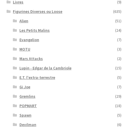
Livres
(9)
Figurines Diverses ou Loose
(635)
Alien
(51)
Les Petits Malins
(24)
Evangelion
(7)
MOTU
(3)
Mars Attacks
(2)
Lupin - Edgar de la Cambriole
(15)
E.T. l'extra-terrestre
(5)
Gi Joe
(7)
Gremlins
(29)
POPMART
(18)
Spawn
(5)
Devilman
(6)