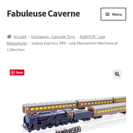
Fabuleuse Caverne
Aller
Aller
Menu
à
au
la
contenu
Accueil
navigation
Accueil
Gashapon - Capsule Toys
ALBATOR - Leiji
Ouvrir
Matsumoto
Galaxy Express 999 – Leiji Matsumoto Mechanical
En boutique
Collection
le
menu
Superflat Museum Murakami
enfant
Save
En réapprovisionnement