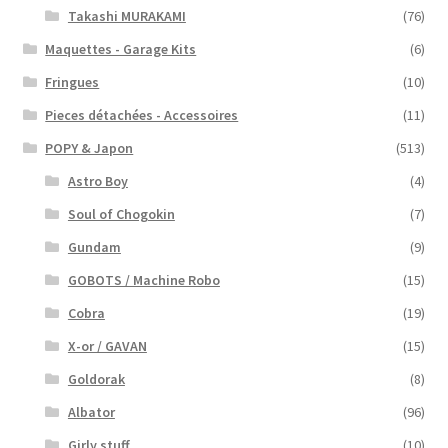
Takashi MURAKAMI
(76)
Maquettes - Garage Kits
(6)
Fringues
(10)
Pieces détachées - Accessoires
(11)
POPY & Japon
(513)
Astro Boy
(4)
Soul of Chogokin
(7)
Gundam
(9)
GOBOTS / Machine Robo
(15)
Cobra
(19)
X-or / GAVAN
(15)
Goldorak
(8)
Albator
(96)
Girly stuff
(10)