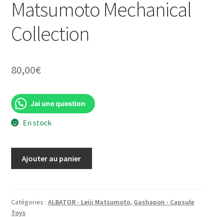
Matsumoto Mechanical
Collection
80,00
€
Jai une question
En stock
quantité
Ajouter au panier
de
Galaxy
Express
999
Catégories :
ALBATOR - Leiji Matsumoto
,
Gashapon - Capsule
Toys
-