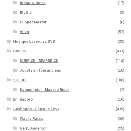
Indiana Jones
(17)
Blythe
(9)
Puppet Master
(6)
Alien
(52)
Musique Laserdisc DVD
(39)
DIVERS
(433)
KUBRICK - BEARBRICK
(118)
Jouets en tôle anciens
(10)
SOFUBI
(186)
Kamen rider - Masked Rider
(2)
En réappro
(10)
Gashapon - Capsule Toys
(435)
Wacky Races
(36)
Gerry Anderson
(95)