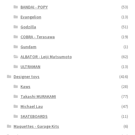
BANDAI - POPY
(53)
Evangelion
(13)
Godzilla
(51)
COBRA - Terasawa
(19)
Gundam
(1)
ALBATOR - Leiji Matsumoto
(62)
ULTRAMAN
(13)
Designer toys
(416)
Kaws
(28)
Takashi MURAKAMI
(77)
Michael Lau
(47)
SKATEBOARDS
(11)
Maquettes - Garage Kits
(6)