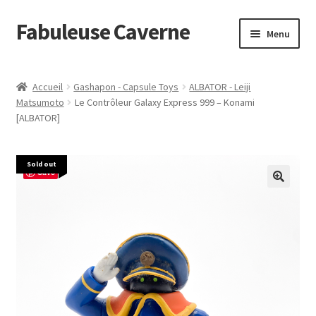
Fabuleuse Caverne
Aller
Aller
Menu
à
au
la
contenu
Accueil
navigation
Accueil
Gashapon - Capsule Toys
ALBATOR - Leiji
Ouvrir
Matsumoto
Le Contrôleur Galaxy Express 999 – Konami
En boutique
[ALBATOR]
le
menu
Superflat Museum Murakami
enfant
Sold out
Save
En réapprovisionnement