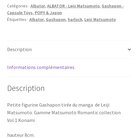
Catégories :
Albator
,
ALBATOR - Leiji Matsumoto
,
Gashapon -
Capsule Toys
,
POPY & Japon
Étiquettes :
Albator
,
Gashapon
,
harlock
,
Leiji Matsumoto
Description
Informations complémentaires
Description
Petite figurine Gashapon tirée du manga de Leiji
Matsumoto. Gamme Matsumoto Romantic collection
Vol.1 Konami
hauteur 8cm.