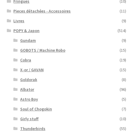
Fringues
(10)
Pieces détachées - Accessoires
(11)
Livres
(9)
POPY & Japon
(514)
Gundam
(9)
GOBOTS / Machine Robo
(15)
Cobra
(19)
X-or / GAVAN
(15)
Goldorak
(8)
Albator
(96)
Astro Boy
(5)
Soul of Chogokin
(7)
Girly stuff
(10)
Thunderbirds
(55)