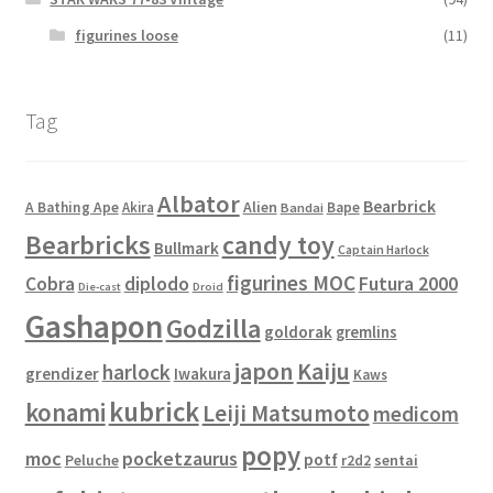
figurines loose
(11)
Tag
Albator
Bearbrick
Alien
A Bathing Ape
Akira
Bape
Bandai
Bearbricks
candy toy
Bullmark
Captain Harlock
figurines MOC
Cobra
diplodo
Futura 2000
Die-cast
Droid
Gashapon
Godzilla
goldorak
gremlins
japon
Kaiju
harlock
grendizer
Iwakura
Kaws
kubrick
konami
Leiji Matsumoto
medicom
popy
moc
pocketzaurus
potf
Peluche
sentai
r2d2