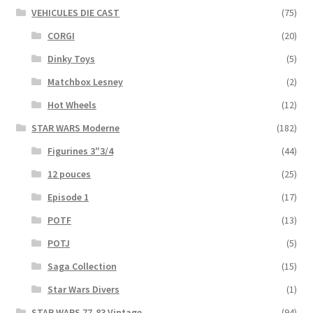
VEHICULES DIE CAST
(75)
CORGI
(20)
Dinky Toys
(5)
Matchbox Lesney
(2)
Hot Wheels
(12)
STAR WARS Moderne
(182)
Figurines 3″3/4
(44)
12 pouces
(25)
Episode 1
(17)
POTF
(13)
POTJ
(5)
Saga Collection
(15)
Star Wars Divers
(1)
STAR WARS 77-83 Vintage
(94)