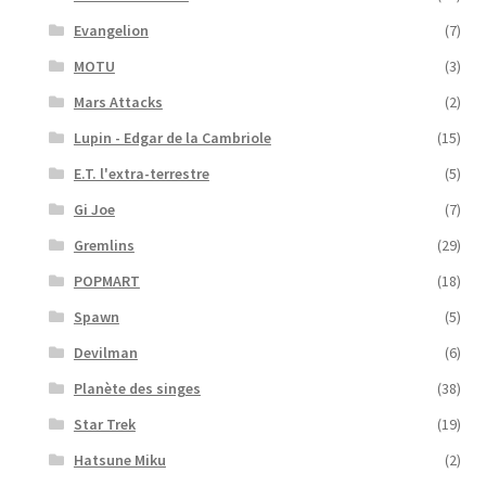
Evangelion
(7)
MOTU
(3)
Mars Attacks
(2)
Lupin - Edgar de la Cambriole
(15)
E.T. l'extra-terrestre
(5)
Gi Joe
(7)
Gremlins
(29)
POPMART
(18)
Spawn
(5)
Devilman
(6)
Planète des singes
(38)
Star Trek
(19)
Hatsune Miku
(2)