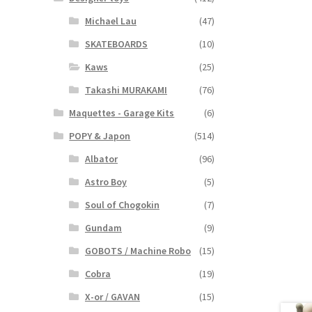
Michael Lau
(47)
SKATEBOARDS
(10)
Kaws
(25)
Takashi MURAKAMI
(76)
Maquettes - Garage Kits
(6)
POPY & Japon
(514)
Albator
(96)
Astro Boy
(5)
Soul of Chogokin
(7)
Gundam
(9)
GOBOTS / Machine Robo
(15)
Cobra
(19)
X-or / GAVAN
(15)