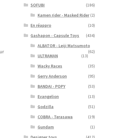
SOFUBI
(186)
Kamen rider - Masked Rider
(2)
En réappro
(10)
Gashapon - Capsule Toys
(434)
ALBATOR - Leiji Matsumoto
ur
(62)
ULTRAMAN
(13)
Wacky Races
(35)
Gerry Anderson
(95)
BANDAI - POPY
(53)
Evangelion
(13)
Godzilla
(51)
COBRA - Terasawa
(19)
Gundam
(1)
Designer toys
(412)