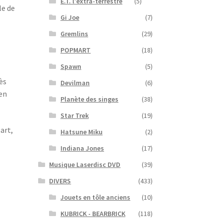
E.T. l'extra-terrestre
(5)
le de
Gi Joe
(7)
Gremlins
(29)
POPMART
(18)
Spawn
(5)
ès
Devilman
(6)
en
Planète des singes
(38)
Star Trek
(19)
art,
Hatsune Miku
(2)
Indiana Jones
(17)
Musique Laserdisc DVD
(39)
DIVERS
(433)
Jouets en tôle anciens
(10)
KUBRICK - BEARBRICK
(118)