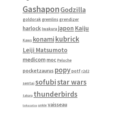
Gashapon
Godzilla
goldorak
gremlins
grendizer
japon
Kaiju
harlock
Iwakura
kubrick
konami
Kaws
Leiji Matsumoto
medicom
moc
Peluche
popy
pocketzaurus
potf
r2d2
sofubi
star wars
sentai
thunderbirds
takara
vaisseau
unkle
tokusatsu