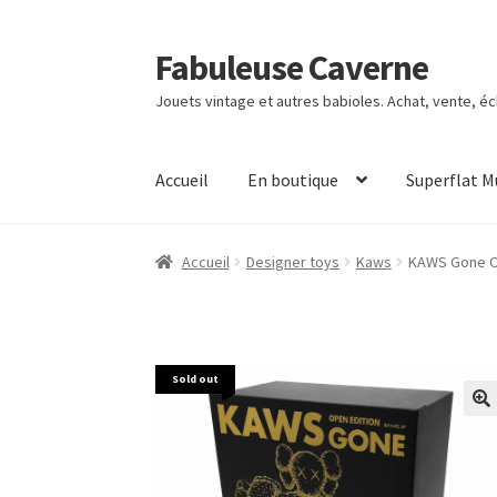
Fabuleuse Caverne
Aller
Aller
à
au
Jouets vintage et autres babioles. Achat, vente, é
la
contenu
navigation
Accueil
En boutique
Superflat 
Accueil
Designer toys
Kaws
KAWS Gone Op
Sold out