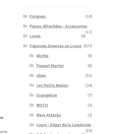
Fringues
(10)
Pieces détachées - Accessoires
(11)
Livres
(9)
Figurines Diverses ou Loose
(637)
Blythe
(9)
Puppet Master
(6)
Alien
(52)
Les Petits Malins
(24)
Evangelion
(7)
MOTU
(3)
Mars Attacks
(2)
ne
.
Lupin - Edgar de la Cambriole
(15)
 une