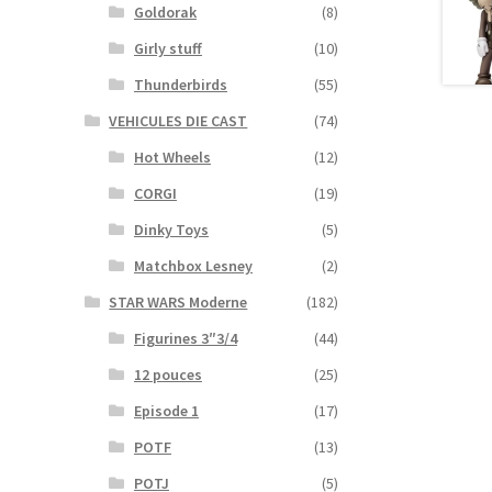
Goldorak
(8)
Girly stuff
(10)
Thunderbirds
(55)
VEHICULES DIE CAST
(74)
Hot Wheels
(12)
CORGI
(19)
Dinky Toys
(5)
Matchbox Lesney
(2)
STAR WARS Moderne
(182)
Figurines 3″3/4
(44)
12 pouces
(25)
Episode 1
(17)
POTF
(13)
POTJ
(5)