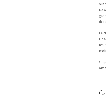
autr
KAWS
grap
desi
La f
Open
les 
main
Obje
art 
Ca