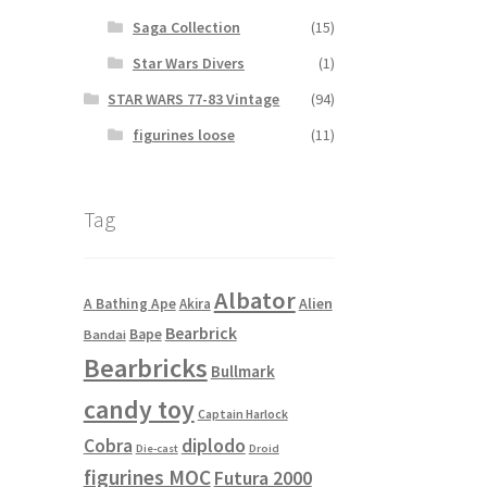
Saga Collection
(15)
Star Wars Divers
(1)
STAR WARS 77-83 Vintage
(94)
figurines loose
(11)
Tag
Albator
Alien
A Bathing Ape
Akira
Bearbrick
Bape
Bandai
Bearbricks
Bullmark
candy toy
Captain Harlock
Cobra
diplodo
Die-cast
Droid
figurines MOC
Futura 2000