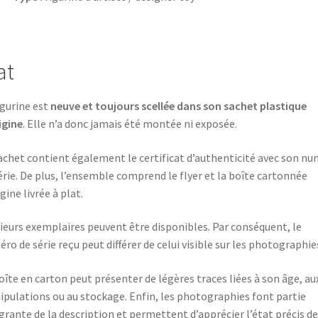
at
igurine est
neuve et toujours scellée dans son sachet plastique
igine
. Elle n’a donc jamais été montée ni exposée.
achet contient également le certificat d’authenticité avec son n
érie. De plus, l’ensemble comprend le flyer et la boîte cartonnée
igine livrée à plat.
ieurs exemplaires peuvent être disponibles. Par conséquent, le
ro de série reçu peut différer de celui visible sur les photographie
oîte en carton peut présenter de légères traces liées à son âge, au
pulations ou au stockage. Enfin, les photographies font partie
grante de la description et permettent d’apprécier l’état précis de