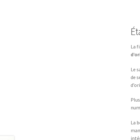
Ét
La f
d’or
Le s
de s
d’or
Plus
numé
La b
mani
inté