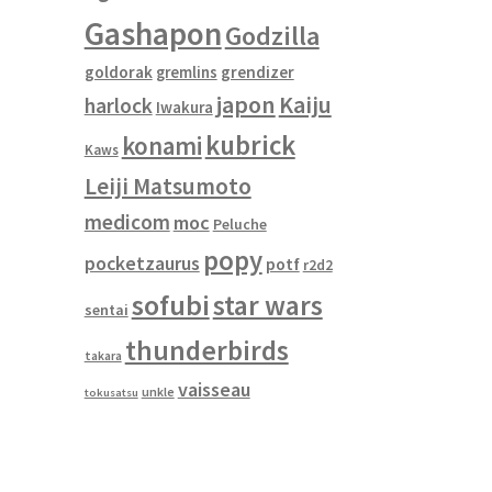
Gashapon
Godzilla
goldorak
gremlins
grendizer
japon
Kaiju
harlock
Iwakura
kubrick
konami
Kaws
Leiji Matsumoto
medicom
moc
Peluche
popy
pocketzaurus
potf
r2d2
sofubi
star wars
sentai
thunderbirds
takara
vaisseau
unkle
tokusatsu