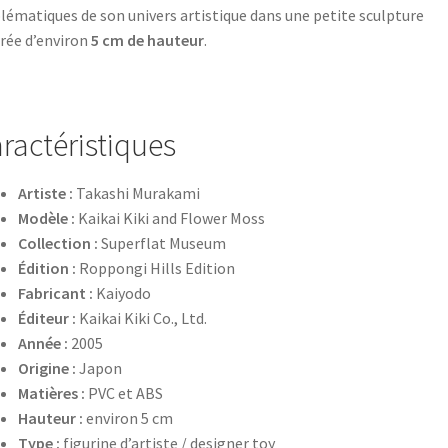
ématiques de son univers artistique dans une petite sculpture
rée d’environ
5 cm de hauteur
.
ractéristiques
Artiste :
Takashi Murakami
Modèle :
Kaikai Kiki and Flower Moss
Collection :
Superflat Museum
Édition :
Roppongi Hills Edition
Fabricant :
Kaiyodo
Éditeur :
Kaikai Kiki Co., Ltd.
Année :
2005
Origine :
Japon
Matières :
PVC et ABS
Hauteur :
environ 5 cm
Type :
figurine d’artiste / designer toy