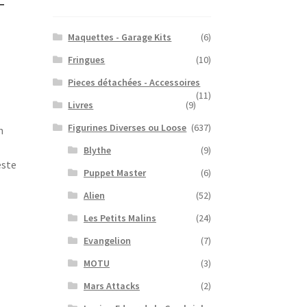
F
Maquettes - Garage Kits
(6)
Fringues
(10)
Pieces détachées - Accessoires
(11)
Livres
(9)
Figurines Diverses ou Loose
(637)
n
Blythe
(9)
este
Puppet Master
(6)
Alien
(52)
Les Petits Malins
(24)
Evangelion
(7)
MOTU
(3)
Mars Attacks
(2)