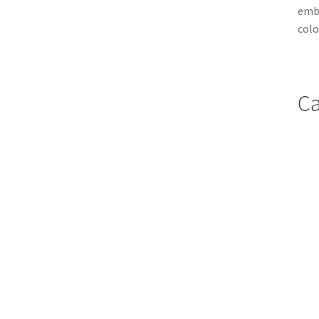
embl
colo
Ca