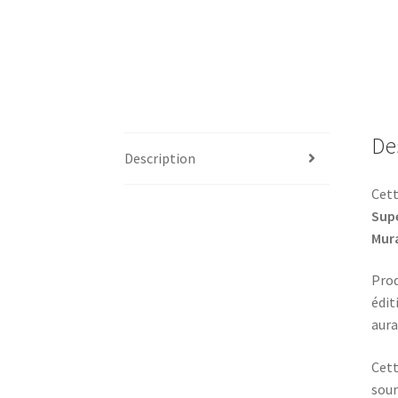
De
Description
Cett
Supe
Mur
Prod
édit
aura
Cet
sour