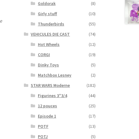
Goldorak
(8)
Girly stuff
(10)
de
Thunderbirds
(55)
VEHICULES DIE CAST
(74)
Hot Wheels
(12)
CORGI
(19)
Dinky Toys
(5)
Matchbox Lesney
(2)
STAR WARS Moderne
(182)
Figurines 3″3/4
(44)
12 pouces
(25)
Episode 1
(17)
POTF
(13)
POTJ
(5)