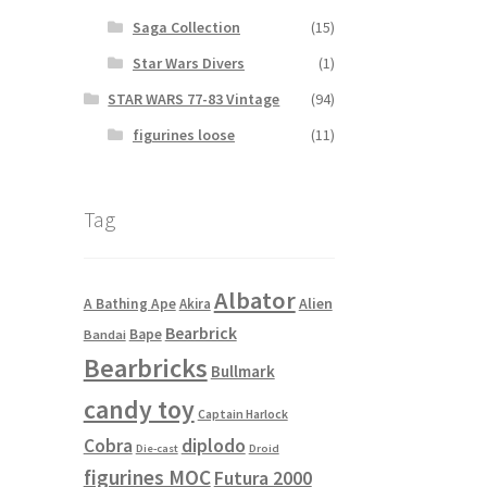
Saga Collection
(15)
Star Wars Divers
(1)
STAR WARS 77-83 Vintage
(94)
figurines loose
(11)
Tag
Albator
Alien
A Bathing Ape
Akira
Bearbrick
Bape
Bandai
Bearbricks
Bullmark
candy toy
Captain Harlock
Cobra
diplodo
Die-cast
Droid
figurines MOC
Futura 2000