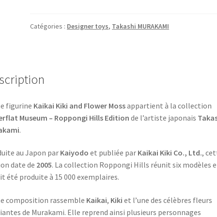
Kaikai
Kiki
and
Catégories :
Designer toys
,
Takashi MURAKAMI
Flower
Moss
Takashi
Murakami
scription
Superflat
Museum
e figurine
Kaikai Kiki and Flower Moss
appartient à la collection
NEUF
rflat Museum – Roppongi Hills Edition
de l’artiste japonais
Takas
akami
.
uite au Japon par
Kaiyodo
et publiée par
Kaikai Kiki Co., Ltd.
, ce
ion date de
2005
. La collection Roppongi Hills réunit six modèles e
it été produite à 15 000 exemplaires.
te composition rassemble
Kaikai
,
Kiki
et l’une des célèbres fleurs
iantes de Murakami. Elle reprend ainsi plusieurs personnages