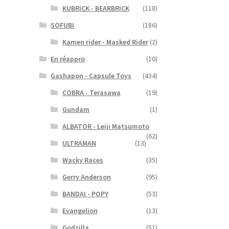
KUBRICK - BEARBRICK
(118)
SOFUBI
(186)
Kamen rider - Masked Rider
(2)
En réappro
(10)
Gashapon - Capsule Toys
(434)
COBRA - Terasawa
(19)
Gundam
(1)
ALBATOR - Leiji Matsumoto
(62)
ULTRAMAN
(13)
Wacky Races
(35)
Gerry Anderson
(95)
BANDAI - POPY
(53)
Evangelion
(13)
Godzilla
(51)