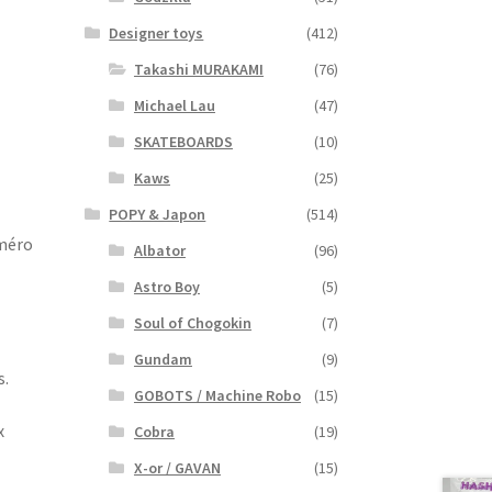
Designer toys
(412)
Takashi MURAKAMI
(76)
Michael Lau
(47)
SKATEBOARDS
(10)
Kaws
(25)
POPY & Japon
(514)
uméro
Albator
(96)
Astro Boy
(5)
Soul of Chogokin
(7)
Gundam
(9)
s.
GOBOTS / Machine Robo
(15)
x
Cobra
(19)
X-or / GAVAN
(15)