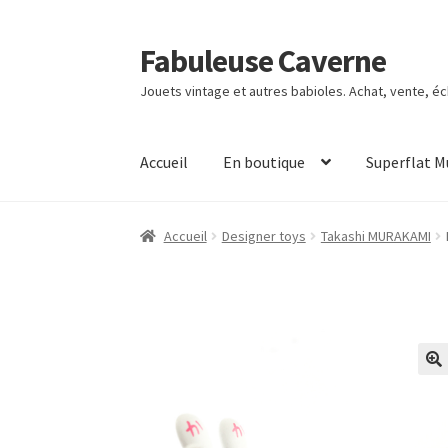
Fabuleuse Caverne
Aller
Aller
à
au
Jouets vintage et autres babioles. Achat, vente, é
la
contenu
navigation
Accueil
En boutique
Superflat 
Accueil
Designer toys
Takashi MURAKAMI