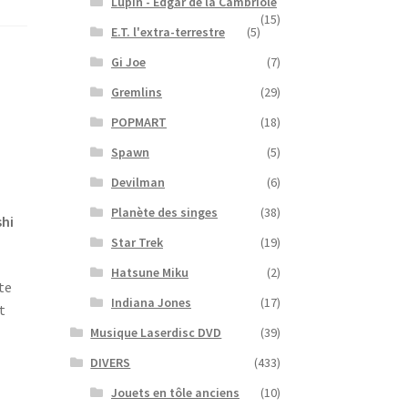
Lupin - Edgar de la Cambriole
(15)
E.T. l'extra-terrestre
(5)
Gi Joe
(7)
Gremlins
(29)
POPMART
(18)
Spawn
(5)
Devilman
(6)
Planète des singes
(38)
hi
Star Trek
(19)
Hatsune Miku
(2)
tte
Indiana Jones
(17)
t
Musique Laserdisc DVD
(39)
DIVERS
(433)
Jouets en tôle anciens
(10)