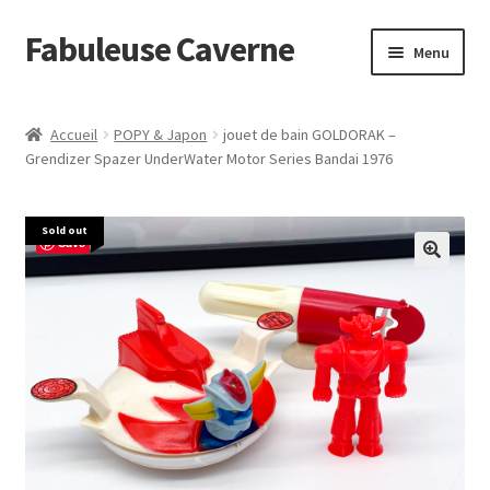
Fabuleuse Caverne
Aller
Aller
Menu
à
au
la
contenu
Accueil
navigation
Accueil
POPY & Japon
jouet de bain GOLDORAK –
Ouvrir
Grendizer Spazer UnderWater Motor Series Bandai 1976
En boutique
le
menu
Superflat Museum Murakami
Sold out
enfant
Save
En réapprovisionnement