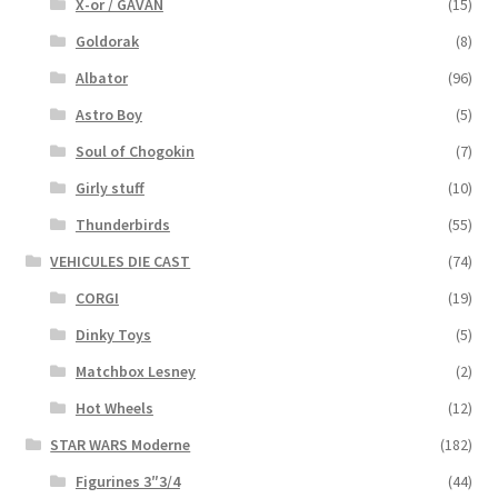
X-or / GAVAN
(15)
Goldorak
(8)
Albator
(96)
Astro Boy
(5)
Soul of Chogokin
(7)
Girly stuff
(10)
Thunderbirds
(55)
VEHICULES DIE CAST
(74)
CORGI
(19)
Dinky Toys
(5)
Matchbox Lesney
(2)
Hot Wheels
(12)
STAR WARS Moderne
(182)
Figurines 3″3/4
(44)