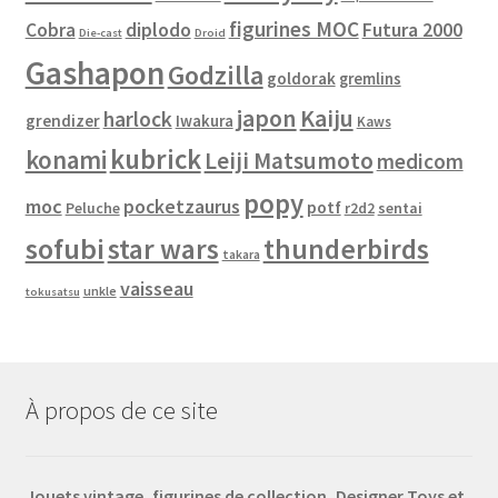
figurines MOC
Cobra
diplodo
Futura 2000
Die-cast
Droid
Gashapon
Godzilla
goldorak
gremlins
japon
Kaiju
harlock
grendizer
Iwakura
Kaws
kubrick
konami
Leiji Matsumoto
medicom
popy
moc
pocketzaurus
potf
Peluche
sentai
r2d2
sofubi
star wars
thunderbirds
takara
vaisseau
unkle
tokusatsu
À propos de ce site
Jouets vintage, figurines de collection, Designer Toys et