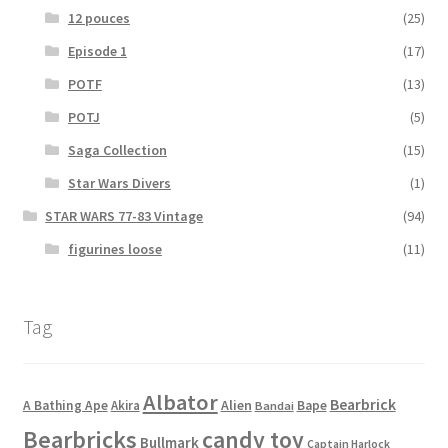
12 pouces
(25)
Episode 1
(17)
POTF
(13)
POTJ
(5)
Saga Collection
(15)
Star Wars Divers
(1)
STAR WARS 77-83 Vintage
(94)
figurines loose
(11)
Tag
Albator
Bearbrick
Alien
A Bathing Ape
Akira
Bape
Bandai
Bearbricks
candy toy
Bullmark
Captain Harlock