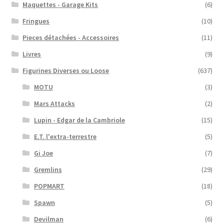
Maquettes - Garage Kits
(6)
Fringues
(10)
Pieces détachées - Accessoires
(11)
Livres
(9)
Figurines Diverses ou Loose
(637)
MOTU
(3)
Mars Attacks
(2)
Lupin - Edgar de la Cambriole
(15)
E.T. l'extra-terrestre
(5)
Gi Joe
(7)
Gremlins
(29)
POPMART
(18)
Spawn
(5)
Devilman
(6)