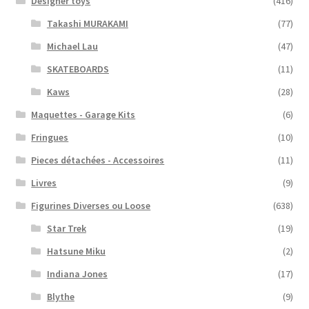
Designer toys
(416)
Takashi MURAKAMI
(77)
Michael Lau
(47)
SKATEBOARDS
(11)
Kaws
(28)
Maquettes - Garage Kits
(6)
Fringues
(10)
Pieces détachées - Accessoires
(11)
Livres
(9)
Figurines Diverses ou Loose
(638)
Star Trek
(19)
Hatsune Miku
(2)
Indiana Jones
(17)
Blythe
(9)