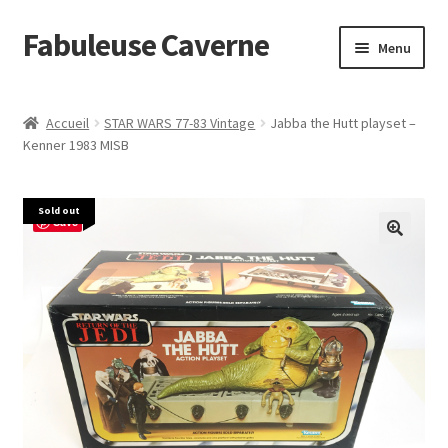
Fabuleuse Caverne
Aller
Aller
Menu
à
au
la
contenu
Accueil
navigation
Accueil
STAR WARS 77-83 Vintage
Jabba the Hutt playset –
Ouvrir
Kenner 1983 MISB
En boutique
le
menu
Superflat Museum Murakami
Sold out
enfant
Save
En réapprovisionnement