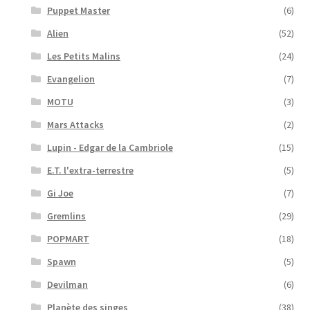
Puppet Master
(6)
Alien
(52)
Les Petits Malins
(24)
Evangelion
(7)
MOTU
(3)
Mars Attacks
(2)
Lupin - Edgar de la Cambriole
(15)
E.T. l'extra-terrestre
(5)
Gi Joe
(7)
Gremlins
(29)
POPMART
(18)
Spawn
(5)
Devilman
(6)
Planète des singes
(38)