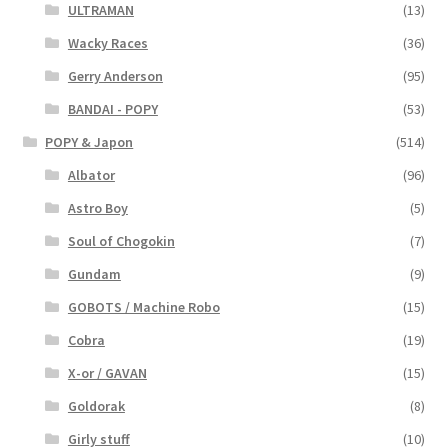
ULTRAMAN
(13)
Wacky Races
(36)
Gerry Anderson
(95)
BANDAI - POPY
(53)
POPY & Japon
(514)
Albator
(96)
Astro Boy
(5)
Soul of Chogokin
(7)
Gundam
(9)
GOBOTS / Machine Robo
(15)
Cobra
(19)
X-or / GAVAN
(15)
Goldorak
(8)
Girly stuff
(10)