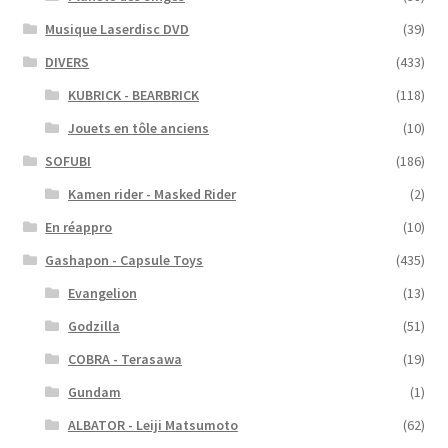
Musique Laserdisc DVD
(39)
DIVERS
(433)
KUBRICK - BEARBRICK
(118)
Jouets en tôle anciens
(10)
SOFUBI
(186)
Kamen rider - Masked Rider
(2)
En réappro
(10)
Gashapon - Capsule Toys
(435)
Evangelion
(13)
Godzilla
(51)
COBRA - Terasawa
(19)
Gundam
(1)
ALBATOR - Leiji Matsumoto
(62)