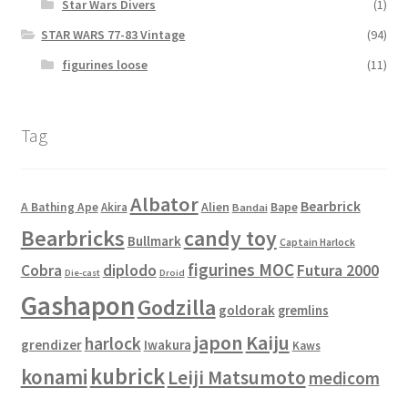
Star Wars Divers
(1)
STAR WARS 77-83 Vintage
(94)
figurines loose
(11)
Tag
Albator
Bearbrick
Alien
A Bathing Ape
Akira
Bape
Bandai
Bearbricks
candy toy
Bullmark
Captain Harlock
figurines MOC
Cobra
diplodo
Futura 2000
Die-cast
Droid
Gashapon
Godzilla
goldorak
gremlins
japon
Kaiju
harlock
grendizer
Iwakura
Kaws
kubrick
konami
Leiji Matsumoto
medicom