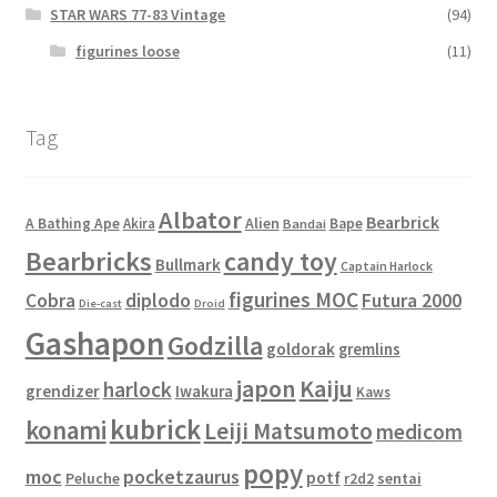
STAR WARS 77-83 Vintage
(94)
figurines loose
(11)
Tag
Albator
Bearbrick
Alien
A Bathing Ape
Akira
Bape
Bandai
Bearbricks
candy toy
Bullmark
Captain Harlock
figurines MOC
Cobra
diplodo
Futura 2000
Die-cast
Droid
Gashapon
Godzilla
goldorak
gremlins
japon
Kaiju
harlock
grendizer
Iwakura
Kaws
kubrick
konami
Leiji Matsumoto
medicom
popy
moc
pocketzaurus
potf
Peluche
sentai
r2d2