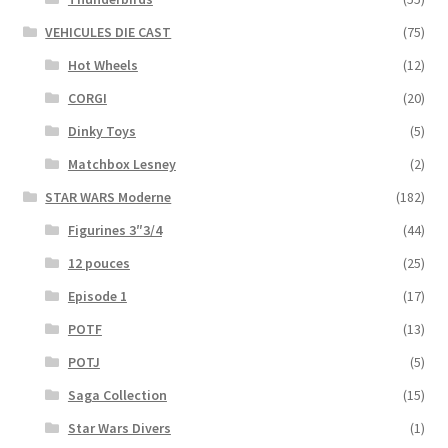
VEHICULES DIE CAST
(75)
Hot Wheels
(12)
CORGI
(20)
Dinky Toys
(5)
Matchbox Lesney
(2)
STAR WARS Moderne
(182)
Figurines 3″3/4
(44)
12 pouces
(25)
Episode 1
(17)
POTF
(13)
POTJ
(5)
Saga Collection
(15)
Star Wars Divers
(1)