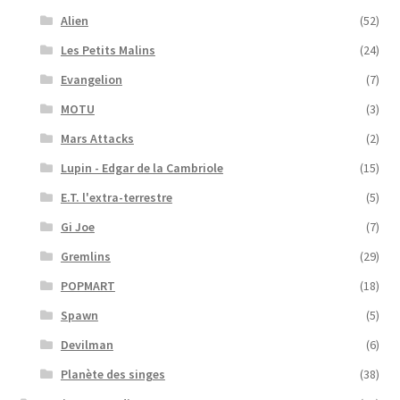
Alien
(52)
Les Petits Malins
(24)
Evangelion
(7)
MOTU
(3)
Mars Attacks
(2)
Lupin - Edgar de la Cambriole
(15)
E.T. l'extra-terrestre
(5)
Gi Joe
(7)
Gremlins
(29)
POPMART
(18)
Spawn
(5)
Devilman
(6)
Planète des singes
(38)