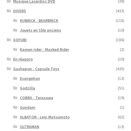
Musique Laserdisc DVD
(39)
DIVERS
(433)
KUBRICK - BEARBRICK
(118)
Jouets en tôle anciens
(10)
SOFUBI
(186)
Kamen rider - Masked Rider
(2)
En réappro
(10)
Gashapon - Capsule Toys
(435)
Evangelion
(13)
Godzilla
(51)
COBRA - Terasawa
(19)
Gundam
(1)
ALBATOR - Leiji Matsumoto
(62)
ULTRAMAN
(13)