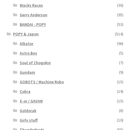
Wacky Races
(36)
Gerry Anderson
(95)
BANDAI - POPY
(53)
POPY & Japon
(514)
Albator
(96)
Astro Boy
(5)
Soul of Chogokin
(7)
Gundam
(9)
GOBOTS / Machine Robo
(15)
Cobra
(19)
X-or / GAVAN
(15)
Goldorak
(8)
Girly stuff
(10)
Thunderbirds
(55)