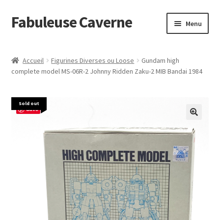
Fabuleuse Caverne
Aller
Aller
Menu
à
au
la
contenu
Accueil
navigation
Accueil
Figurines Diverses ou Loose
Gundam high
Ouvrir
complete model MS-06R-2 Johnny Ridden Zaku-2 MIB Bandai 1984
En boutique
le
menu
Superflat Museum Murakami
Sold out
enfant
Save
En réapprovisionnement