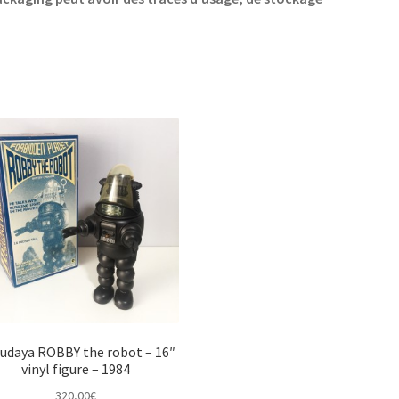
udaya ROBBY the robot – 16″
vinyl figure – 1984
320,00
€