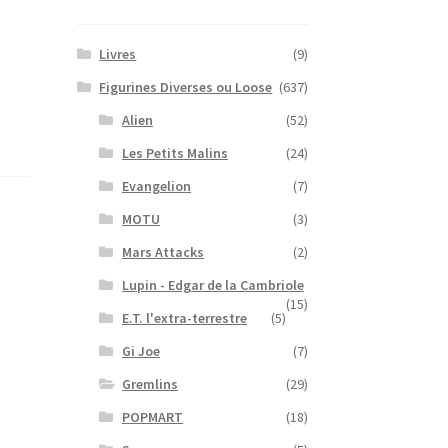
Livres
(9)
Figurines Diverses ou Loose
(637)
Alien
(52)
Les Petits Malins
(24)
Evangelion
(7)
MOTU
(3)
Mars Attacks
(2)
Lupin - Edgar de la Cambriole
(15)
E.T. l'extra-terrestre
(5)
Gi Joe
(7)
Gremlins
(29)
POPMART
(18)