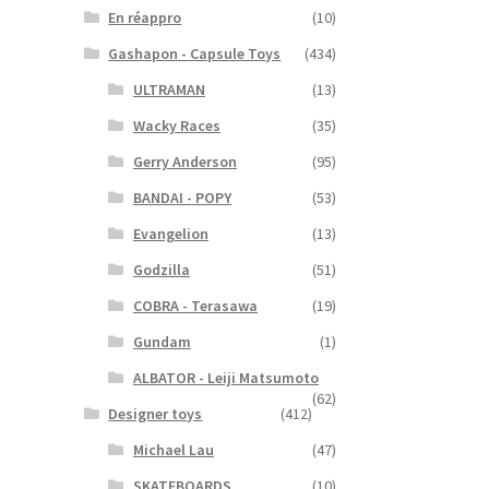
En réappro
(10)
Gashapon - Capsule Toys
(434)
ULTRAMAN
(13)
Wacky Races
(35)
Gerry Anderson
(95)
BANDAI - POPY
(53)
Evangelion
(13)
Godzilla
(51)
COBRA - Terasawa
(19)
Gundam
(1)
ALBATOR - Leiji Matsumoto
(62)
Designer toys
(412)
Michael Lau
(47)
SKATEBOARDS
(10)