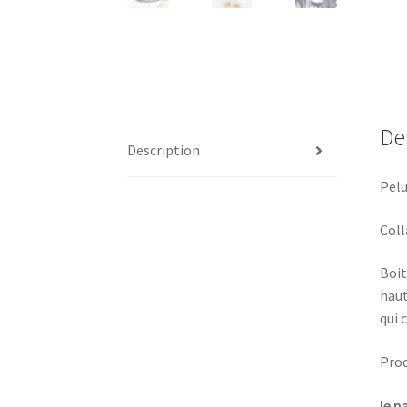
De
Description
Pelu
Coll
Boit
haut
qui 
Prod
le p