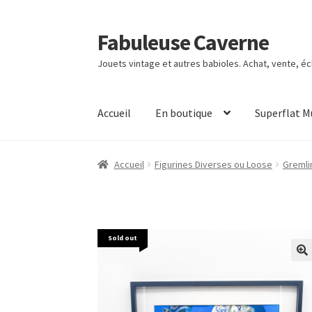
Fabuleuse Caverne
Aller
Aller
à
au
Jouets vintage et autres babioles. Achat, vente, é
la
contenu
navigation
Accueil
En boutique
Superflat 
Accueil
Figurines Diverses ou Loose
Gremli
Sold out