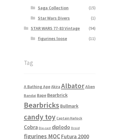
Saga Collection
(15)
Star Wars Divers
(1)
STAR WARS 77-83 Vintage
(94)
figurines loose
(11)
Tag
Albator
Alien
A Bathing Ape
Akira
Bearbrick
Bape
Bandai
Bearbricks
Bullmark
candy toy
Captain Harlock
Cobra
diplodo
Die-cast
Droid
figurines MOC
Futura 2000