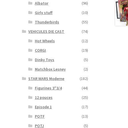
Albator
(96)
Girly stuff
(10)
Thunderbirds
(55)
VEHICULES DIE CAST
(74)
Hot Wheels
(12)
CORGI
(19)
Dinky Toys
(5)
Matchbox Lesney
(2)
STAR WARS Moderne
(182)
Figurines 3″3/4
(44)
12 pouces
(25)
Episode 1
(17)
POTF
(13)
POTJ
(5)