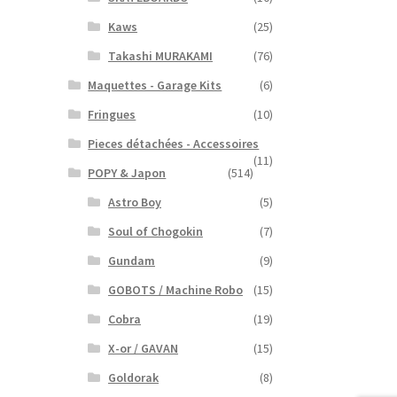
Kaws
(25)
Takashi MURAKAMI
(76)
Maquettes - Garage Kits
(6)
Fringues
(10)
Pieces détachées - Accessoires
(11)
POPY & Japon
(514)
Astro Boy
(5)
Soul of Chogokin
(7)
Gundam
(9)
GOBOTS / Machine Robo
(15)
Cobra
(19)
X-or / GAVAN
(15)
Goldorak
(8)