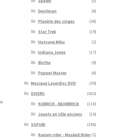
Spawn
(5)
Devilman
(6)
Planète des singes
(38)
Star Trek
(19)
Hatsune Miku
(2)
Indiana Jones
(17)
Blythe
(9)
Puppet Master
(6)
Musique Laserdisc DVD
(39)
DIVERS
(433)
ux
KUBRICK - BEARBRICK
(118)
Jouets en tôle anciens
(10)
SOFUBI
(186)
Kamen rider - Masked Rider
(2)