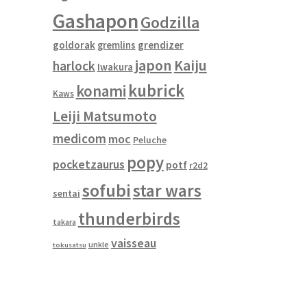
Gashapon
Godzilla
goldorak
gremlins
grendizer
japon
Kaiju
harlock
Iwakura
kubrick
konami
Kaws
Leiji Matsumoto
medicom
moc
Peluche
popy
pocketzaurus
potf
r2d2
sofubi
star wars
sentai
thunderbirds
takara
vaisseau
unkle
tokusatsu