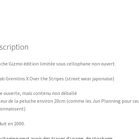
scription
che Gizmo édition limitée sous cellophane non ouvert.
ab Gremlins X Over the Stripes (street wear japonaise)
e ouverte, mais contenu non déballé
eur de la peluche environ 20cm (comme les Jun Planning pour ce
connaissent)
uit en 2000.
ackaging peut avoir des traces d’usage, de stockage