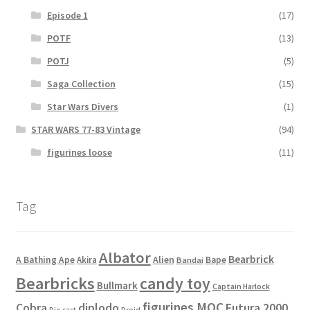
Episode 1
(17)
POTF
(13)
POTJ
(5)
Saga Collection
(15)
Star Wars Divers
(1)
STAR WARS 77-83 Vintage
(94)
figurines loose
(11)
Tag
Albator
Bearbrick
Alien
A Bathing Ape
Akira
Bape
Bandai
Bearbricks
candy toy
Bullmark
Captain Harlock
figurines MOC
Cobra
diplodo
Futura 2000
Die-cast
Droid