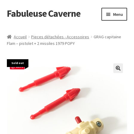
Fabuleuse Caverne
Aller
Aller
Menu
à
au
la
contenu
Accueil
navigation
Accueil
Pieces détachées - Accessoires
GRAG capitaine
Ouvrir
Flam – pistolet + 2 missiles 1979 POPY
En boutique
le
menu
Superflat Museum Murakami
Sold out
enfant
Save
En réapprovisionnement