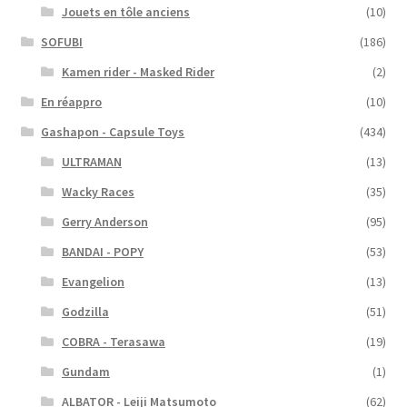
Jouets en tôle anciens
(10)
SOFUBI
(186)
Kamen rider - Masked Rider
(2)
En réappro
(10)
Gashapon - Capsule Toys
(434)
ULTRAMAN
(13)
Wacky Races
(35)
Gerry Anderson
(95)
BANDAI - POPY
(53)
Evangelion
(13)
Godzilla
(51)
COBRA - Terasawa
(19)
Gundam
(1)
ALBATOR - Leiji Matsumoto
(62)