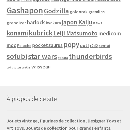
Gashapon
Godzilla
goldorak
gremlins
japon
Kaiju
harlock
grendizer
Iwakura
Kaws
kubrick
konami
Leiji Matsumoto
medicom
popy
moc
pocketzaurus
potf
Peluche
sentai
r2d2
sofubi
star wars
thunderbirds
takara
vaisseau
unkle
tokusatsu
À propos de ce site
Jouets vintage, figurines de collection, Designer Toys et
Art Toys. Jouets de collection pour grands enfants.