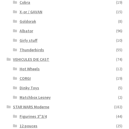
Cobra
(19)
X-or / GAVAN
(15)
Goldorak
(8)
Albator
(96)
Girly stuff
(10)
Thunderbirds
(55)
VEHICULES DIE CAST
(74)
Hot Wheels
(12)
CORGI
(19)
Dinky Toys
(5)
Matchbox Lesney
(2)
STAR WARS Moderne
(182)
Figurines 3″3/4
(44)
12 pouces
(25)