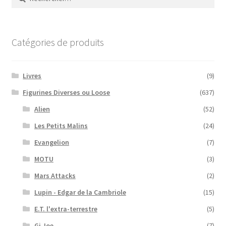
Catégories de produits
Livres
(9)
Figurines Diverses ou Loose
(637)
Alien
(52)
Les Petits Malins
(24)
Evangelion
(7)
MOTU
(3)
Mars Attacks
(2)
Lupin - Edgar de la Cambriole
(15)
E.T. l'extra-terrestre
(5)
Gi Joe
(7)