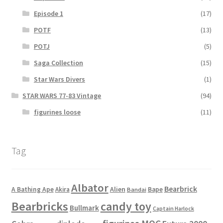
Episode 1
(17)
POTF
(13)
POTJ
(5)
Saga Collection
(15)
Star Wars Divers
(1)
STAR WARS 77-83 Vintage
(94)
figurines loose
(11)
Tag
Albator
Bearbrick
Alien
A Bathing Ape
Akira
Bape
Bandai
Bearbricks
candy toy
Bullmark
Captain Harlock