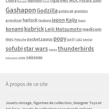
figurines MOC
Cobra
diplodo
Futura 2000
Die-cast
Droid
Gashapon
Godzilla
goldorak
gremlins
japon
Kaiju
harlock
grendizer
Iwakura
Kaws
kubrick
konami
Leiji Matsumoto
medicom
popy
moc
pocketzaurus
potf
Peluche
sentai
r2d2
sofubi
star wars
thunderbirds
takara
vaisseau
unkle
tokusatsu
À propos de ce site
Jouets vintage, figurines de collection, Designer Toys et
Art Toys. Jouets de collection pour grands enfants.