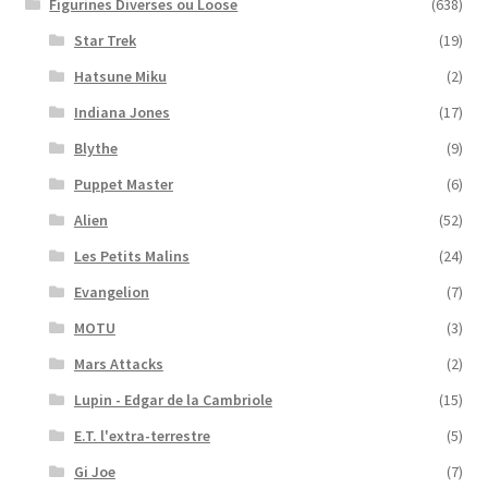
Figurines Diverses ou Loose
(638)
Star Trek
(19)
Hatsune Miku
(2)
Indiana Jones
(17)
Blythe
(9)
Puppet Master
(6)
Alien
(52)
Les Petits Malins
(24)
Evangelion
(7)
MOTU
(3)
Mars Attacks
(2)
Lupin - Edgar de la Cambriole
(15)
E.T. l'extra-terrestre
(5)
Gi Joe
(7)