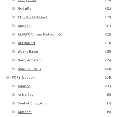
Godzilla
(51)
COBRA - Terasawa
(19)
Gundam
(1)
ALBATOR - Leiji Matsumoto
(62)
ULTRAMAN
(13)
Wacky Races
(35)
Gerry Anderson
(95)
BANDAI - POPY
(53)
POPY & Japon
(514)
Albator
(96)
Astro Boy
(5)
Soul of Chogokin
(7)
Gundam
(9)