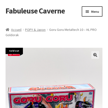
Fabuleuse Caverne
Aller
Aller
Menu
à
au
la
contenu
Accueil
navigation
Accueil
POPY & Japon
Goru Goru Metaltech 10 – HL PRO
Ouvrir
Goldorak
En boutique
le
menu
Superflat Museum Murakami
Sold out
enfant
Save
En réapprovisionnement