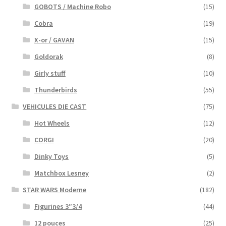
GOBOTS / Machine Robo
(15)
Cobra
(19)
X-or / GAVAN
(15)
Goldorak
(8)
Girly stuff
(10)
Thunderbirds
(55)
VEHICULES DIE CAST
(75)
Hot Wheels
(12)
CORGI
(20)
Dinky Toys
(5)
Matchbox Lesney
(2)
STAR WARS Moderne
(182)
Figurines 3″3/4
(44)
12 pouces
(25)