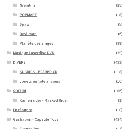
Gremlins
(29)
POPMART
(18)
Spawn
(5)
Devilman
(6)
Planète des singes
(38)
Musique Laserdisc DVD
(39)
DIVERS
(433)
KUBRICK - BEARBRICK
(118)
Jouets en tôle anciens
(10)
SOFUBI
(186)
Kamen rider - Masked Rider
(2)
En réappro
(10)
Gashapon - Capsule Toys
(434)
Evangelion
(13)