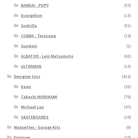
BANDAI - POPY
(53)
Evangelion
(13)
Godzilla
(51)
COBRA - Terasawa
(19)
Gundam
(1)
ALBATOR - Leiji Matsumoto
(62)
ULTRAMAN
(13)
Designer toys
(412)
Kaws
(25)
Takashi MURAKAMI
(76)
Michael Lau
(47)
SKATEBOARDS
(10)
Maquettes - Garage Kits
(6)
Fringues
(10)