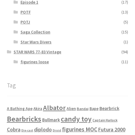
Episode 1
(17)
POTF
(13)
POTJ
(5)
Saga Collection
(15)
Star Wars Divers
(1)
STAR WARS 77-83 Vintage
(94)
figurines loose
(11)
Tag
Albator
Bearbrick
Alien
A Bathing Ape
Akira
Bape
Bandai
Bearbricks
candy toy
Bullmark
Captain Harlock
figurines MOC
Cobra
diplodo
Futura 2000
Die-cast
Droid