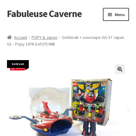
Fabuleuse Caverne
Aller
Aller
Menu
à
au
la
contenu
Accueil
navigation
Accueil
POPY & Japon
Goldorak + soucoupe GA-37 Japan
Ouvrir
V2 – Popy 1978 (ref.07) MIB
En boutique
le
menu
Superflat Museum Murakami
Sold out
enfant
Save
En réapprovisionnement