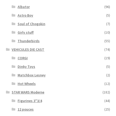
Albator
(96)
Astro Boy
(5)
Soul of Chogokin
(7)
Girly stuff
(10)
Thunderbirds
(55)
VEHICULES DIE CAST
(74)
CORGI
(19)
Dinky Toys
(5)
Matchbox Lesney
(2)
Hot Wheels
(12)
STAR WARS Moderne
(182)
Figurines 3″3/4
(44)
12 pouces
(25)