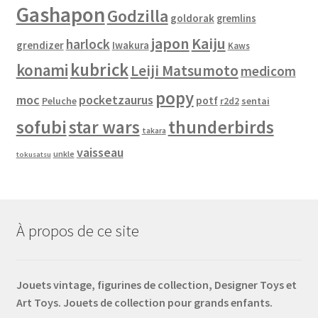
Gashapon
Godzilla
goldorak
gremlins
japon
Kaiju
harlock
grendizer
Iwakura
Kaws
kubrick
konami
Leiji Matsumoto
medicom
popy
moc
pocketzaurus
potf
Peluche
sentai
r2d2
sofubi
star wars
thunderbirds
takara
vaisseau
unkle
tokusatsu
À propos de ce site
Jouets vintage, figurines de collection, Designer Toys et
Art Toys. Jouets de collection pour grands enfants.