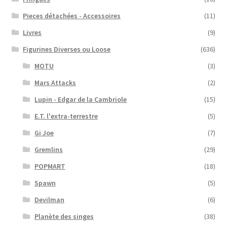
Pieces détachées - Accessoires
(11)
Livres
(9)
Figurines Diverses ou Loose
(636)
MOTU
(3)
Mars Attacks
(2)
Lupin - Edgar de la Cambriole
(15)
E.T. l'extra-terrestre
(5)
Gi Joe
(7)
Gremlins
(29)
POPMART
(18)
Spawn
(5)
Devilman
(6)
Planète des singes
(38)