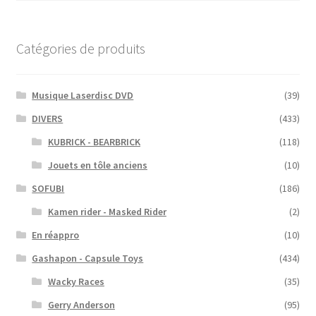
Catégories de produits
Musique Laserdisc DVD
(39)
DIVERS
(433)
KUBRICK - BEARBRICK
(118)
Jouets en tôle anciens
(10)
SOFUBI
(186)
Kamen rider - Masked Rider
(2)
En réappro
(10)
Gashapon - Capsule Toys
(434)
Wacky Races
(35)
Gerry Anderson
(95)