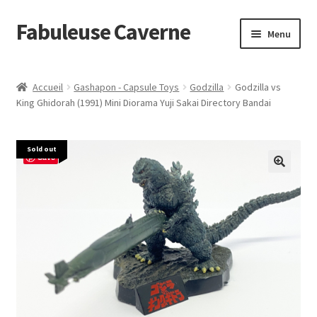
Fabuleuse Caverne
Aller
Aller
Menu
à
au
la
contenu
Accueil
navigation
Accueil
Gashapon - Capsule Toys
Godzilla
Godzilla vs
Ouvrir
King Ghidorah (1991) Mini Diorama Yuji Sakai Directory Bandai
En boutique
le
menu
Superflat Museum Murakami
Sold out
enfant
Save
En réapprovisionnement