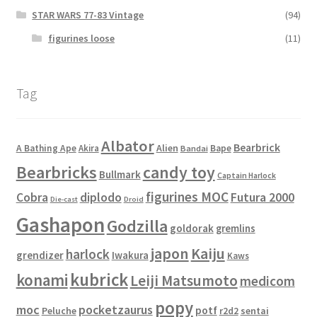
STAR WARS 77-83 Vintage
(94)
figurines loose
(11)
Tag
Albator
Bearbrick
Alien
A Bathing Ape
Akira
Bape
Bandai
Bearbricks
candy toy
Bullmark
Captain Harlock
figurines MOC
Cobra
diplodo
Futura 2000
Die-cast
Droid
Gashapon
Godzilla
goldorak
gremlins
japon
Kaiju
harlock
grendizer
Iwakura
Kaws
kubrick
konami
Leiji Matsumoto
medicom
popy
moc
pocketzaurus
potf
Peluche
sentai
r2d2