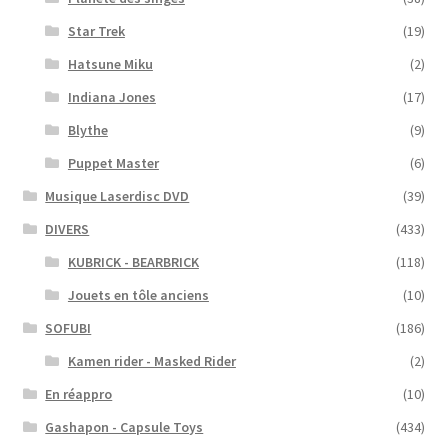
Star Trek
(19)
Hatsune Miku
(2)
Indiana Jones
(17)
Blythe
(9)
Puppet Master
(6)
Musique Laserdisc DVD
(39)
DIVERS
(433)
KUBRICK - BEARBRICK
(118)
Jouets en tôle anciens
(10)
SOFUBI
(186)
Kamen rider - Masked Rider
(2)
En réappro
(10)
Gashapon - Capsule Toys
(434)