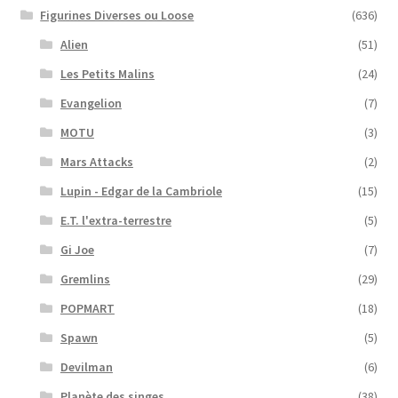
Figurines Diverses ou Loose
(636)
Alien
(51)
Les Petits Malins
(24)
Evangelion
(7)
MOTU
(3)
Mars Attacks
(2)
Lupin - Edgar de la Cambriole
(15)
E.T. l'extra-terrestre
(5)
Gi Joe
(7)
Gremlins
(29)
POPMART
(18)
Spawn
(5)
Devilman
(6)
Planète des singes
(38)