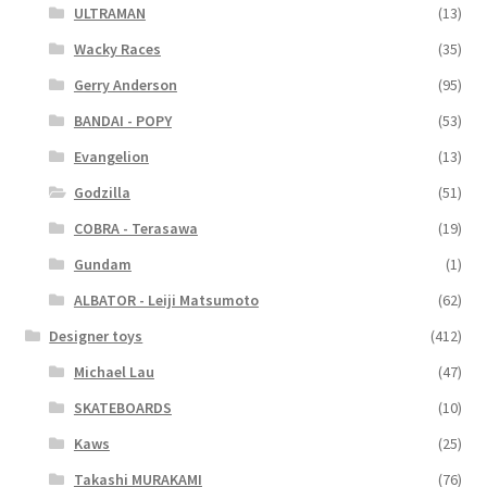
ULTRAMAN
(13)
Wacky Races
(35)
Gerry Anderson
(95)
BANDAI - POPY
(53)
Evangelion
(13)
Godzilla
(51)
COBRA - Terasawa
(19)
Gundam
(1)
ALBATOR - Leiji Matsumoto
(62)
Designer toys
(412)
Michael Lau
(47)
SKATEBOARDS
(10)
Kaws
(25)
Takashi MURAKAMI
(76)