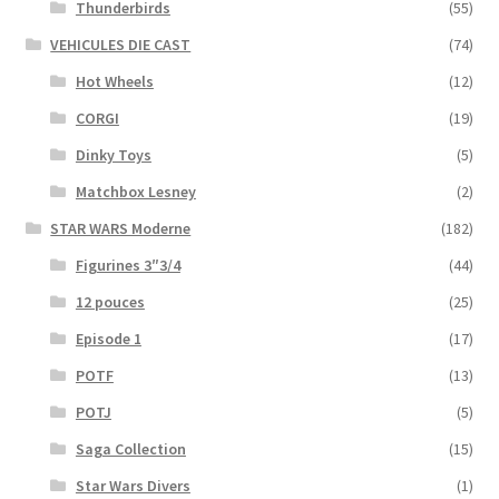
Thunderbirds
(55)
VEHICULES DIE CAST
(74)
Hot Wheels
(12)
CORGI
(19)
Dinky Toys
(5)
Matchbox Lesney
(2)
STAR WARS Moderne
(182)
Figurines 3″3/4
(44)
12 pouces
(25)
Episode 1
(17)
POTF
(13)
POTJ
(5)
Saga Collection
(15)
Star Wars Divers
(1)