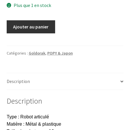
Plus que 1 en stock
quantité
Ajouter au panier
de
Gin
Gin
Metaltech
Catégories :
Goldorak
,
POPY & Japon
04
GOLDORAK
-
Description
HLpro
2012
NIB
Description
Type : Robot articulé
Matière : Métal & plastique