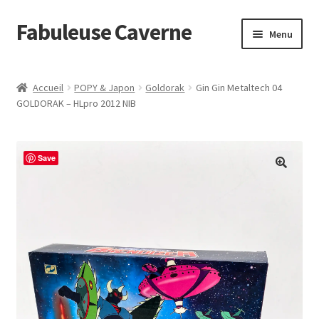
Fabuleuse Caverne
Aller
Aller
Menu
à
au
la
contenu
Accueil
navigation
Accueil
POPY & Japon
Goldorak
Gin Gin Metaltech 04
Ouvrir
GOLDORAK – HLpro 2012 NIB
En boutique
le
menu
Superflat Museum Murakami
enfant
Save
En réapprovisionnement