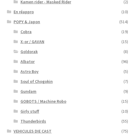
Kamen rider - Masked Rider
(2)
En réappro
(10)
POPY & Japon
(514)
Cobra
(19)
X-or / GAVAN
(15)
Goldorak
(8)
Albator
(96)
Astro Boy
(5)
Soul of Chogokin
(7)
Gundam
(9)
GOBOTS / Machine Robo
(15)
Girly stuff
(10)
Thunderbirds
(55)
VEHICULES DIE CAST
(75)