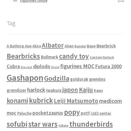
figurines loose
(11)
Tag
Albator
Bearbrick
Alien
A Bathing Ape
Akira
Bape
Bandai
Bearbricks
candy toy
Bullmark
Captain Harlock
figurines MOC
Cobra
diplodo
Futura 2000
Die-cast
Droid
Gashapon
Godzilla
goldorak
gremlins
japon
Kaiju
harlock
grendizer
Iwakura
Kaws
kubrick
konami
Leiji Matsumoto
medicom
popy
moc
pocketzaurus
potf
Peluche
sentai
r2d2
sofubi
star wars
thunderbirds
takara