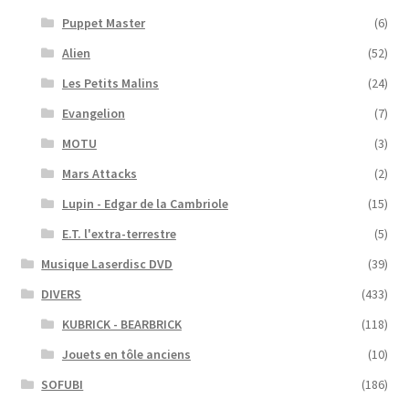
Puppet Master
(6)
Alien
(52)
Les Petits Malins
(24)
Evangelion
(7)
MOTU
(3)
Mars Attacks
(2)
Lupin - Edgar de la Cambriole
(15)
E.T. l'extra-terrestre
(5)
Musique Laserdisc DVD
(39)
DIVERS
(433)
KUBRICK - BEARBRICK
(118)
Jouets en tôle anciens
(10)
SOFUBI
(186)