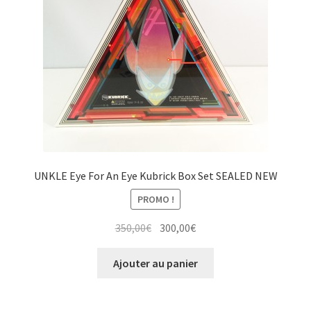
UNKLE Eye For An Eye Kubrick Box Set SEALED NEW
PROMO !
Le
Le
350,00
€
300,00
€
prix
prix
initial
actuel
Ajouter au panier
était :
est :
350,00€.
300,00€.