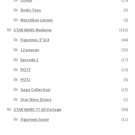
CORGI
(19)
Dinky Toys
(5)
Matchbox Lesney
(2)
STAR WARS Moderne
(182)
Figurines 3″3/4
(44)
12 pouces
(25)
Episode 1
(17)
POTF
(13)
POTJ
(5)
Saga Collection
(15)
Star Wars Divers
(1)
STAR WARS 77-83 Vintage
(94)
figurines loose
(11)