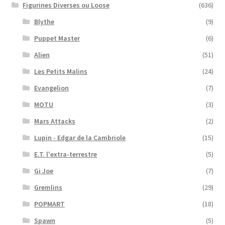
Figurines Diverses ou Loose
(636)
Blythe
(9)
Puppet Master
(6)
Alien
(51)
Les Petits Malins
(24)
Evangelion
(7)
MOTU
(3)
Mars Attacks
(2)
Lupin - Edgar de la Cambriole
(15)
E.T. l'extra-terrestre
(5)
Gi Joe
(7)
Gremlins
(29)
POPMART
(18)
Spawn
(5)