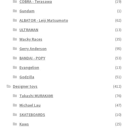
COBRA - Terasawa
(19)
Gundam
(1)
ALBATOR - Leiji Matsumoto
(62)
ULTRAMAN
(13)
Wacky Races
(35)
Gerry Anderson
(95)
BANDAI - POPY
(53)
Evangelion
(13)
Godzilla
(51)
Designer toys
(412)
Takashi MURAKAMI
(76)
Michael Lau
(47)
SKATEBOARDS
(10)
Kaws
(25)