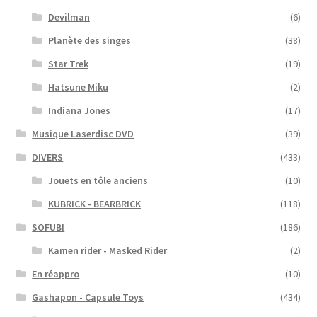
Devilman
(6)
Planète des singes
(38)
Star Trek
(19)
Hatsune Miku
(2)
Indiana Jones
(17)
Musique Laserdisc DVD
(39)
DIVERS
(433)
Jouets en tôle anciens
(10)
KUBRICK - BEARBRICK
(118)
SOFUBI
(186)
Kamen rider - Masked Rider
(2)
En réappro
(10)
Gashapon - Capsule Toys
(434)