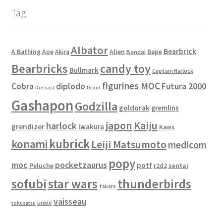
Tag
Albator
Bearbrick
Alien
A Bathing Ape
Akira
Bape
Bandai
Bearbricks
candy toy
Bullmark
Captain Harlock
figurines MOC
Cobra
diplodo
Futura 2000
Die-cast
Droid
Gashapon
Godzilla
goldorak
gremlins
japon
Kaiju
harlock
grendizer
Iwakura
Kaws
kubrick
konami
Leiji Matsumoto
medicom
popy
moc
pocketzaurus
potf
Peluche
sentai
r2d2
sofubi
star wars
thunderbirds
takara
vaisseau
unkle
tokusatsu