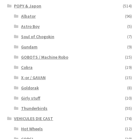
POPY & Japon
(514)
Albator
(96)
Astro Boy
(5)
Soul of Chogokin
(7)
Gundam
(9)
GOBOTS / Machine Robo
(15)
Cobra
(19)
X-or / GAVAN
(15)
Goldorak
(8)
Girly stuff
(10)
Thunderbirds
(55)
VEHICULES DIE CAST
(74)
Hot Wheels
(12)