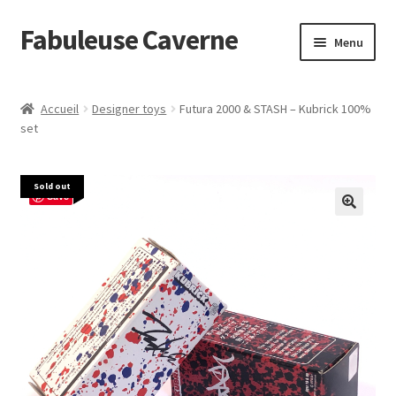
Fabuleuse Caverne
Aller
Aller
Menu
à
au
la
contenu
Accueil
navigation
Accueil
Designer toys
Futura 2000 & STASH – Kubrick 100%
Ouvrir
set
En boutique
le
menu
Superflat Museum Murakami
Sold out
enfant
Save
En réapprovisionnement