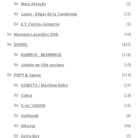
Mars Attacks
(2)
Lupin - Edgar de la Cambriole
(15)
E.T. l'extra-terrestre
(5)
Musique Laserdisc DVD
(39)
DIVERS
(433)
KUBRICK - BEARBRICK
(118)
Jouets en tôle anciens
(10)
POPY & Japon
(514)
GOBOTS / Machine Robo
(15)
Cobra
(19)
X-or / GAVAN
(15)
Goldorak
(8)
Albator
(96)
Astro Boy
(5)