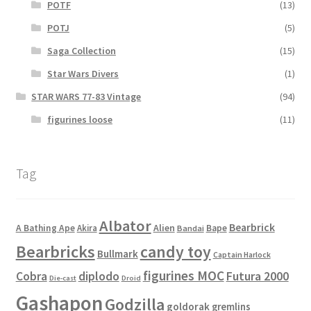
POTF
(13)
POTJ
(5)
Saga Collection
(15)
Star Wars Divers
(1)
STAR WARS 77-83 Vintage
(94)
figurines loose
(11)
Tag
Albator
Bearbrick
Alien
A Bathing Ape
Akira
Bape
Bandai
Bearbricks
candy toy
Bullmark
Captain Harlock
figurines MOC
Cobra
diplodo
Futura 2000
Die-cast
Droid
Gashapon
Godzilla
goldorak
gremlins