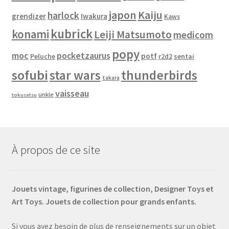
japon
Kaiju
harlock
grendizer
Iwakura
Kaws
kubrick
konami
Leiji Matsumoto
medicom
popy
moc
pocketzaurus
potf
Peluche
sentai
r2d2
sofubi
star wars
thunderbirds
takara
vaisseau
unkle
tokusatsu
À propos de ce site
Jouets vintage, figurines de collection, Designer Toys et
Art Toys. Jouets de collection pour grands enfants.
Si vous avez besoin de plus de renseignements sur un objet