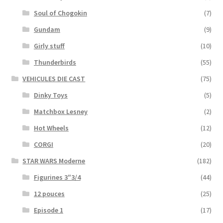
Soul of Chogokin
(7)
Gundam
(9)
Girly stuff
(10)
Thunderbirds
(55)
VEHICULES DIE CAST
(75)
Dinky Toys
(5)
Matchbox Lesney
(2)
Hot Wheels
(12)
CORGI
(20)
STAR WARS Moderne
(182)
Figurines 3″3/4
(44)
12 pouces
(25)
Episode 1
(17)