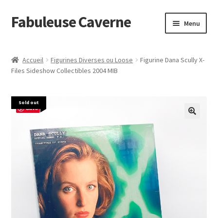
Fabuleuse Caverne
Aller
Aller
Menu
à
au
la
contenu
Accueil
navigation
Accueil
Figurines Diverses ou Loose
Figurine Dana Scully X-
Ouvrir
Files Sideshow Collectibles 2004 MIB
En boutique
le
menu
Superflat Museum Murakami
Sold out
enfant
Save
En réapprovisionnement