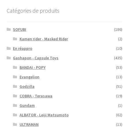
Catégories de produits
SOFUBI
(186)
Kamen rider - Masked Rider
(2)
En réappro
(10)
Gashapon - Capsule Toys
(435)
BANDAI - POPY
(53)
Evangelion
(13)
Godzilla
(51)
COBRA - Terasawa
(19)
Gundam
(1)
ALBATOR - Leiji Matsumoto
(62)
ULTRAMAN
(13)