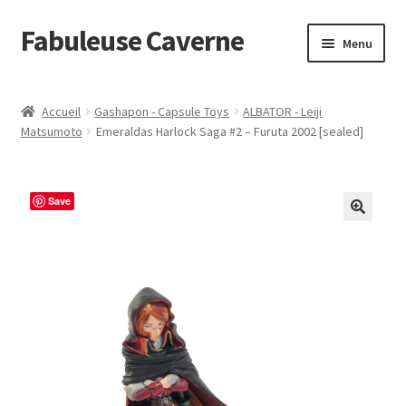
Fabuleuse Caverne
Aller
Aller
Menu
à
au
la
contenu
Accueil
navigation
Accueil
Gashapon - Capsule Toys
ALBATOR - Leiji
Ouvrir
Matsumoto
Emeraldas Harlock Saga #2 – Furuta 2002 [sealed]
En boutique
le
menu
Superflat Museum Murakami
enfant
Save
En réapprovisionnement