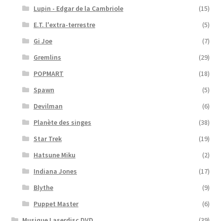
Lupin - Edgar de la Cambriole
(15)
E.T. l'extra-terrestre
(5)
Gi Joe
(7)
Gremlins
(29)
POPMART
(18)
Spawn
(5)
Devilman
(6)
Planète des singes
(38)
Star Trek
(19)
Hatsune Miku
(2)
Indiana Jones
(17)
Blythe
(9)
Puppet Master
(6)
Musique Laserdisc DVD
(39)