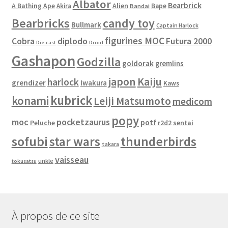
Albator
Bearbrick
Alien
A Bathing Ape
Akira
Bape
Bandai
Bearbricks
candy toy
Bullmark
Captain Harlock
figurines MOC
Cobra
diplodo
Futura 2000
Die-cast
Droid
Gashapon
Godzilla
goldorak
gremlins
japon
Kaiju
harlock
grendizer
Iwakura
Kaws
kubrick
konami
Leiji Matsumoto
medicom
popy
moc
pocketzaurus
potf
Peluche
sentai
r2d2
sofubi
star wars
thunderbirds
takara
vaisseau
unkle
tokusatsu
À propos de ce site