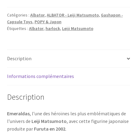
Harlock
Saga
Catégories :
Albator
,
ALBATOR - Leiji Matsumoto
,
Gashapon -
Capsule Toys
,
POPY & Japon
#2
Étiquettes :
Albator
,
harlock
,
Leiji Matsumoto
-
Furuta
2002
[sealed]
Description
Informations complémentaires
Description
Emeraldas
, l’une des héroïnes les plus emblématiques de
l’univers de
Leiji Matsumoto
, avec cette figurine japonaise
produite par
Furuta en 2002
.