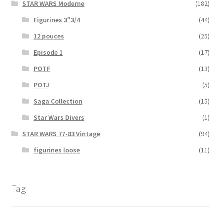
STAR WARS Moderne
(182)
Figurines 3″3/4
(44)
12 pouces
(25)
Episode 1
(17)
POTF
(13)
POTJ
(5)
Saga Collection
(15)
Star Wars Divers
(1)
STAR WARS 77-83 Vintage
(94)
figurines loose
(11)
Tag