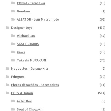
COBRA - Terasawa
(19)
Gundam
(1)
ALBATOR - Leiji Matsumoto
(62)
Designer toys
(412)
Michael Lau
(47)
SKATEBOARDS
(10)
Kaws
(25)
Takashi MURAKAMI
(76)
Maquettes - Garage Kits
(6)
Fringues
(10)
Pieces détachées - Accessoires
(11)
POPY & Japon
(514)
Astro Boy
(5)
Soul of Chogokin
(7)