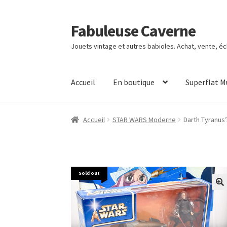
Fabuleuse Caverne
Aller
Aller
à
au
Jouets vintage et autres babioles. Achat, vente, é
la
contenu
navigation
Accueil
En boutique
Superflat 
Accueil
STAR WARS Moderne
Darth Tyranus
Sold out