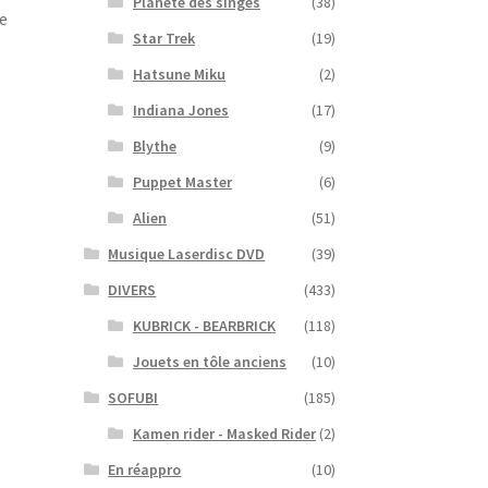
Planète des singes
(38)
e
Star Trek
(19)
Hatsune Miku
(2)
Indiana Jones
(17)
Blythe
(9)
Puppet Master
(6)
Alien
(51)
Musique Laserdisc DVD
(39)
DIVERS
(433)
KUBRICK - BEARBRICK
(118)
Jouets en tôle anciens
(10)
SOFUBI
(185)
Kamen rider - Masked Rider
(2)
En réappro
(10)