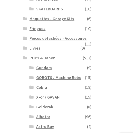
SKATEBOARDS
(10)
Maquettes - Garage Kits
(6)
Fringues
(10)
Pieces détachées - Accessoires
(11)
Livres
(9)
POPY & Japon
(513)
Gundam
(9)
GOBOTS / Machine Robo
(15)
Cobra
(19)
X-or / GAVAN
(15)
Goldorak
(8)
Albator
(96)
Astro Boy
(4)