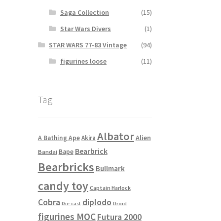
Saga Collection
(15)
Star Wars Divers
(1)
STAR WARS 77-83 Vintage
(94)
figurines loose
(11)
Tag
Albator
Alien
A Bathing Ape
Akira
Bearbrick
Bape
Bandai
Bearbricks
Bullmark
candy toy
Captain Harlock
Cobra
diplodo
Die-cast
Droid
figurines MOC
Futura 2000