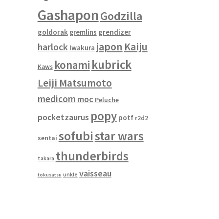
Gashapon
Godzilla
goldorak
gremlins
grendizer
japon
Kaiju
harlock
Iwakura
kubrick
konami
Kaws
Leiji Matsumoto
medicom
moc
Peluche
popy
pocketzaurus
potf
r2d2
sofubi
star wars
sentai
thunderbirds
takara
vaisseau
unkle
tokusatsu