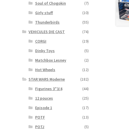
Soul of Chogokin
(7)
Girly stuff
(10)
Thunderbirds
(55)
VEHICULES DIE CAST
(74)
CORGI
(19)
Dinky Toys
(5)
Matchbox Lesney
(2)
Hot Wheels
(12)
STAR WARS Moderne
(182)
Figurines 3″3/4
(44)
12 pouces
(25)
Episode 1
(17)
POTF
(13)
POTJ
(5)