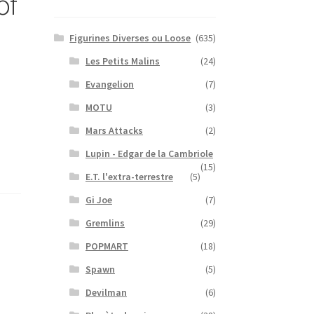
of
Figurines Diverses ou Loose
(635)
Les Petits Malins
(24)
Evangelion
(7)
MOTU
(3)
Mars Attacks
(2)
Lupin - Edgar de la Cambriole
(15)
E.T. l'extra-terrestre
(5)
Gi Joe
(7)
Gremlins
(29)
POPMART
(18)
Spawn
(5)
Devilman
(6)