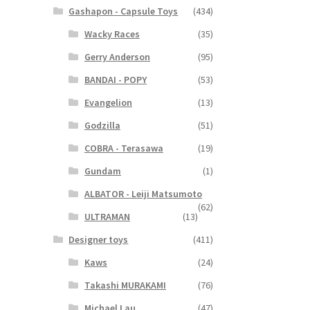
Gashapon - Capsule Toys
(434)
Wacky Races
(35)
Gerry Anderson
(95)
BANDAI - POPY
(53)
Evangelion
(13)
Godzilla
(51)
COBRA - Terasawa
(19)
Gundam
(1)
ALBATOR - Leiji Matsumoto
(62)
ULTRAMAN
(13)
Designer toys
(411)
Kaws
(24)
Takashi MURAKAMI
(76)
Michael Lau
(47)