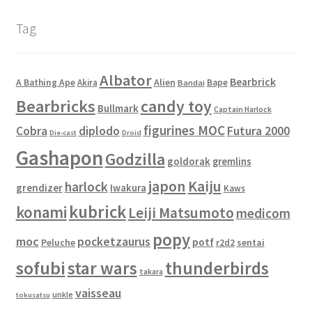
Tag
Albator
Bearbrick
Alien
A Bathing Ape
Akira
Bape
Bandai
Bearbricks
candy toy
Bullmark
Captain Harlock
figurines MOC
Cobra
diplodo
Futura 2000
Die-cast
Droid
Gashapon
Godzilla
goldorak
gremlins
japon
Kaiju
harlock
grendizer
Iwakura
Kaws
kubrick
konami
Leiji Matsumoto
medicom
popy
moc
pocketzaurus
potf
Peluche
sentai
r2d2
sofubi
star wars
thunderbirds
takara
vaisseau
unkle
tokusatsu