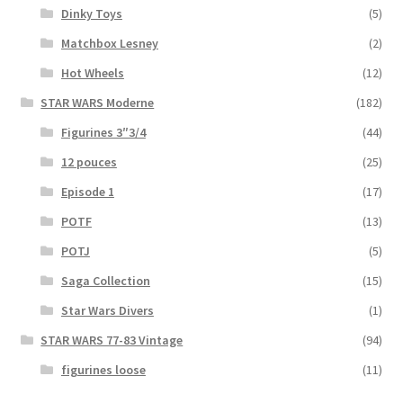
Dinky Toys
(5)
Matchbox Lesney
(2)
Hot Wheels
(12)
STAR WARS Moderne
(182)
Figurines 3″3/4
(44)
12 pouces
(25)
Episode 1
(17)
POTF
(13)
POTJ
(5)
Saga Collection
(15)
Star Wars Divers
(1)
STAR WARS 77-83 Vintage
(94)
figurines loose
(11)