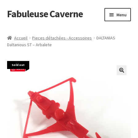
Fabuleuse Caverne
Aller
Aller
Menu
à
au
la
contenu
Accueil
navigation
Accueil
Pieces détachées - Accessoires
DALTANIAS
Ouvrir
Daltanious ST – Arbalete
En boutique
le
menu
Superflat Museum Murakami
Sold out
enfant
Save
En réapprovisionnement