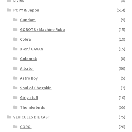
Livres
(9)
POPY & Japon
(514)
Gundam
(9)
GOBOTS / Machine Robo
(15)
Cobra
(19)
X-or / GAVAN
(15)
Goldorak
(8)
Albator
(96)
Astro Boy
(5)
Soul of Chogokin
(7)
Girly stuff
(10)
Thunderbirds
(55)
VEHICULES DIE CAST
(75)
CORGI
(20)