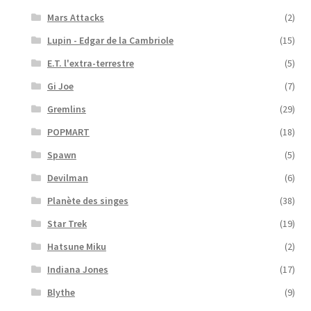
Mars Attacks
(2)
Lupin - Edgar de la Cambriole
(15)
E.T. l'extra-terrestre
(5)
Gi Joe
(7)
Gremlins
(29)
POPMART
(18)
Spawn
(5)
Devilman
(6)
Planète des singes
(38)
Star Trek
(19)
Hatsune Miku
(2)
Indiana Jones
(17)
Blythe
(9)