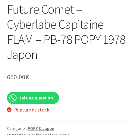
Future Comet –
Cyberlabe Capitaine
FLAM – PB-78 POPY 1978
Japon
650,00
€
Jai une question
Rupture de stock
Catégorie :
POPY & Japon