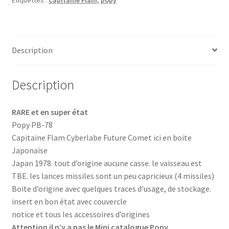
Étiquettes :
Capitaine Flam
,
popy
Description
Description
RARE et en super état
Popy PB-78
Capitaine Flam Cyberlabe Future Comet ici en boite
Japonaise
Japan 1978. tout d’origine aucune casse. le vaisseau est
TBE. les lances missiles sont un peu capricieux (4 missiles)
Boite d’origine avec quelques traces d’usage, de stockage.
insert en bon état avec couvercle
notice et tous les accessoires d’origines
Attention il n’y a pas le Mini catalogue Popy