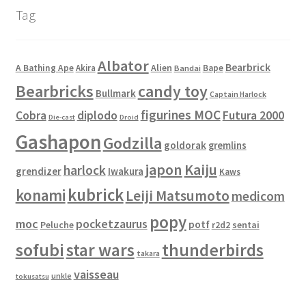
Tag
Albator
Bearbrick
Alien
A Bathing Ape
Akira
Bape
Bandai
Bearbricks
candy toy
Bullmark
Captain Harlock
figurines MOC
Cobra
diplodo
Futura 2000
Die-cast
Droid
Gashapon
Godzilla
goldorak
gremlins
japon
Kaiju
harlock
grendizer
Iwakura
Kaws
kubrick
konami
Leiji Matsumoto
medicom
popy
moc
pocketzaurus
potf
Peluche
sentai
r2d2
sofubi
star wars
thunderbirds
takara
vaisseau
unkle
tokusatsu