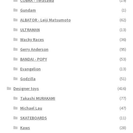
COBRA - Terasawa
(19)
Gundam
(1)
ALBATOR - Leiji Matsumoto
(62)
ULTRAMAN
(13)
Wacky Races
(36)
Gerry Anderson
(95)
BANDAI - POPY
(53)
Evangelion
(13)
Godzilla
(51)
Designer toys
(416)
Takashi MURAKAMI
(77)
Michael Lau
(47)
SKATEBOARDS
(11)
Kaws
(28)