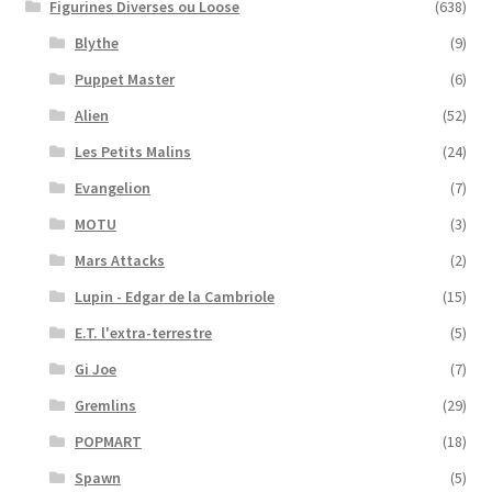
Figurines Diverses ou Loose
(638)
Blythe
(9)
Puppet Master
(6)
Alien
(52)
Les Petits Malins
(24)
Evangelion
(7)
MOTU
(3)
Mars Attacks
(2)
Lupin - Edgar de la Cambriole
(15)
E.T. l'extra-terrestre
(5)
Gi Joe
(7)
Gremlins
(29)
POPMART
(18)
Spawn
(5)