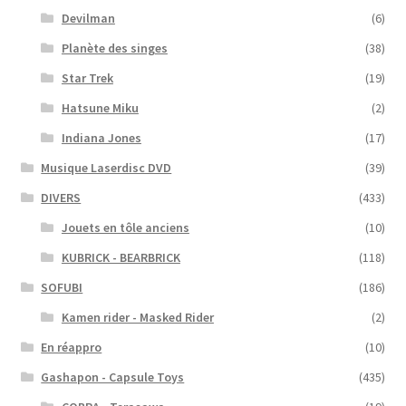
Devilman
(6)
Planète des singes
(38)
Star Trek
(19)
Hatsune Miku
(2)
Indiana Jones
(17)
Musique Laserdisc DVD
(39)
DIVERS
(433)
Jouets en tôle anciens
(10)
KUBRICK - BEARBRICK
(118)
SOFUBI
(186)
Kamen rider - Masked Rider
(2)
En réappro
(10)
Gashapon - Capsule Toys
(435)