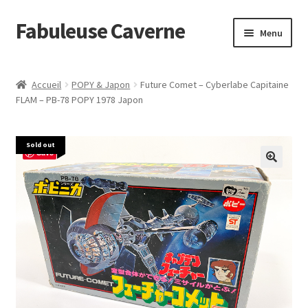
Fabuleuse Caverne
Aller
Aller
Menu
à
au
la
contenu
Accueil
navigation
Accueil
POPY & Japon
Future Comet – Cyberlabe Capitaine
Ouvrir
FLAM – PB-78 POPY 1978 Japon
En boutique
le
menu
Superflat Museum Murakami
Sold out
enfant
Save
En réapprovisionnement