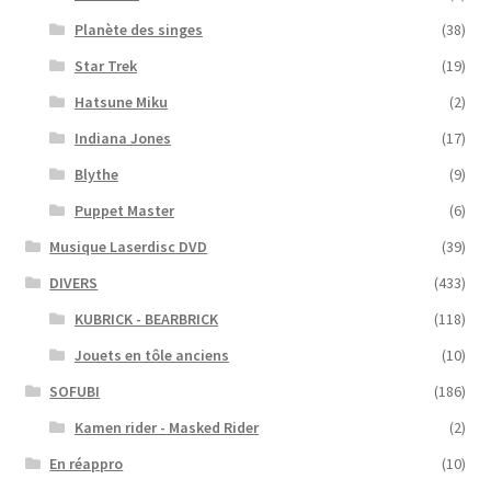
Planète des singes
(38)
Star Trek
(19)
Hatsune Miku
(2)
Indiana Jones
(17)
Blythe
(9)
Puppet Master
(6)
Musique Laserdisc DVD
(39)
DIVERS
(433)
KUBRICK - BEARBRICK
(118)
Jouets en tôle anciens
(10)
SOFUBI
(186)
Kamen rider - Masked Rider
(2)
En réappro
(10)