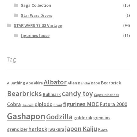
Saga Collection
(15)
Star Wars Divers
(1)
STAR WARS 77-83 Vintage
(94)
figurines loose
(11)
Tag
Albator
Bearbrick
Alien
A Bathing Ape
Akira
Bape
Bandai
Bearbricks
candy toy
Bullmark
Captain Harlock
figurines MOC
Cobra
diplodo
Futura 2000
Die-cast
Droid
Gashapon
Godzilla
goldorak
gremlins
japon
Kaiju
harlock
grendizer
Iwakura
Kaws