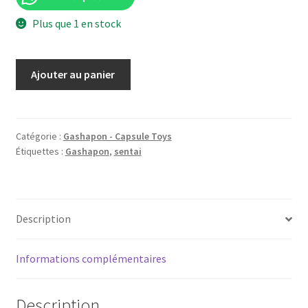
Plus que 1 en stock
quantité
Ajouter au panier
de
Cutie
Honey
Movie
Catégorie :
Gashapon - Capsule Toys
Étiquettes :
Gashapon
,
sentai
Bandai
HGIF
Gashapon
Full
Description
Set
NEW
Informations complémentaires
Description