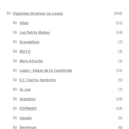
Figurines Diverses ou Loose
(638)
Alien
(52)
Les Petits Malins
(24)
Evangelion
(7)
MOTU
(3)
Mars Attacks
(2)
Lupin - Edgar de la Cambriole
(15)
E.T. l'extra-terrestre
(5)
Gi Joe
(7)
Gremlins
(29)
POPMART
(18)
Spawn
(5)
Devilman
(6)