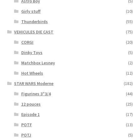
Astro Boy
(5)
Girly stuff
(10)
Thunderbirds
(55)
VEHICULES DIE CAST
(75)
CORGI
(20)
Dinky Toys
(5)
Matchbox Lesney
(2)
Hot Wheels
(12)
STAR WARS Moderne
(182)
Figurines 3″3/4
(44)
12 pouces
(25)
Episode 1
(17)
POTF
(13)
POTJ
(5)