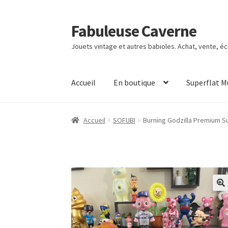
Fabuleuse Caverne
Aller
Aller
à
au
Jouets vintage et autres babioles. Achat, vente, é
la
contenu
navigation
Accueil
En boutique
Superflat 
Accueil
SOFUBI
Burning Godzilla Premium S