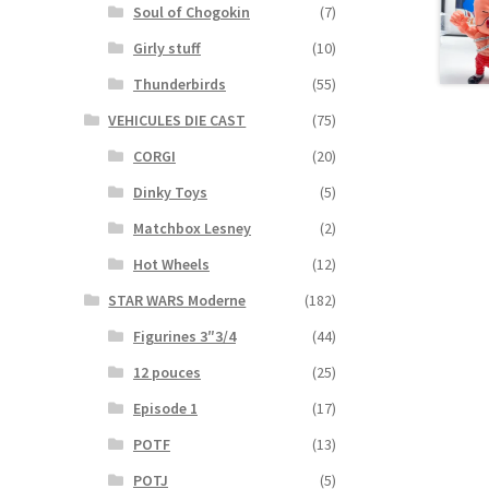
Soul of Chogokin
(7)
Girly stuff
(10)
Thunderbirds
(55)
VEHICULES DIE CAST
(75)
CORGI
(20)
Dinky Toys
(5)
Matchbox Lesney
(2)
Hot Wheels
(12)
STAR WARS Moderne
(182)
Figurines 3″3/4
(44)
12 pouces
(25)
Episode 1
(17)
POTF
(13)
POTJ
(5)