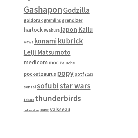
Gashapon
Godzilla
goldorak
gremlins
grendizer
japon
Kaiju
harlock
Iwakura
kubrick
konami
Kaws
Leiji Matsumoto
medicom
moc
Peluche
popy
pocketzaurus
potf
r2d2
sofubi
star wars
sentai
thunderbirds
takara
vaisseau
unkle
tokusatsu