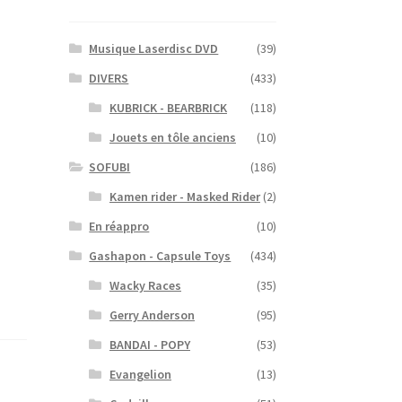
Musique Laserdisc DVD
(39)
DIVERS
(433)
KUBRICK - BEARBRICK
(118)
Jouets en tôle anciens
(10)
SOFUBI
(186)
Kamen rider - Masked Rider
(2)
En réappro
(10)
Gashapon - Capsule Toys
(434)
Wacky Races
(35)
Gerry Anderson
(95)
BANDAI - POPY
(53)
Evangelion
(13)