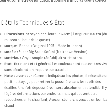
teur
et son
mètre de longueur
, il domine n’importe quelle collect
Détails Techniques & État
Dimensions incroyables :
Hauteur
60 cm
| Longueur
100 cm
(du
museau au bout de la queue).
Marque :
Bandai (Original 1995 – Made in Japan).
Modèle :
Super Big Scale Sofubi (Meltdown Version).
Matériau :
Vinyle souple (Sofubi) ultra-résistant.
État :
Excellent état général
. Les couleurs sont restées très viv
sans décoloration majeure due au soleil.
Note du vendeur :
Comme indiqué sur les photos, il nécessite u
petit nettoyage pour retirer la poussière dans les replis des
écailles. Une fois dépoussiéré, il sera absolument splendide. Il y
légères déformations par endroits, mais qui peuvent être
retouchées en le chauffant, Avec un sèche-cheveux ou un bon ba
chaud.