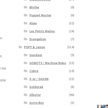
Blythe
(9)
Puppet Master
(6)
Alien
(52)
Les Petits Malins
(24)
un
Evangelion
(7)
POPY & Japon
(514)
Gundam
(9)
n
GOBOTS / Machine Robo
(15)
 via
Cobra
(19)
X-or / GAVAN
(15)
able
Goldorak
(8)
Albator
(96)
Astro Boy
(5)