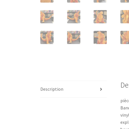
De
Description
pièc
Band
viny
expl