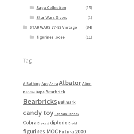
Saga Collection
(15)
Star Wars Divers
(1)
STAR WARS 77-83 Vintage
(94)
figurines loose
(11)
Tag
Albator
Alien
A Bathing Ape
Akira
Bearbrick
Bape
Bandai
Bearbricks
Bullmark
candy toy
Captain Harlock
Cobra
diplodo
Die-cast
Droid
figurines MOC
Futura 2000