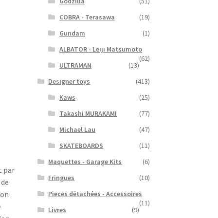
Godzilla
(51)
COBRA - Terasawa
(19)
Gundam
(1)
ALBATOR - Leiji Matsumoto
(62)
ULTRAMAN
(13)
Designer toys
(413)
Kaws
(25)
Takashi MURAKAMI
(77)
Michael Lau
(47)
SKATEBOARDS
(11)
Maquettes - Garage Kits
(6)
t par
Fringues
(10)
 de
Pieces détachées - Accessoires
son
(11)
e
Livres
(9)