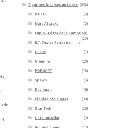
ion.
Figurines Diverses ou Loose
(638)
MOTU
(3)
Mars Attacks
(2)
Lupin - Edgar de la Cambriole
(15)
E.T. l'extra-terrestre
(5)
Gi Joe
(7)
Gremlins
(29)
POPMART
(18)
es,
Spawn
(5)
Devilman
(6)
n
Planète des singes
(38)
 a de
Star Trek
(19)
Hatsune Miku
(2)
in
Indiana Jones
(17)