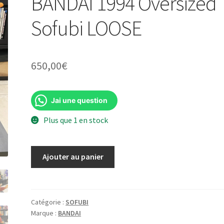
BANDAI 1994 Oversized
Sofubi LOOSE
650,00
€
Jai une question
Plus que 1 en stock
quantité
Ajouter au panier
de
Burning
Godzilla
Premium
Catégorie :
SOFUBI
Marque :
BANDAI
Super