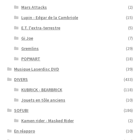
Mars Attacks
(2)
Lupin - Edgar de la Cambriole
(15)
E.T. l'extra-terrestre
(5)
Gi Joe
(7)
Gremlins
(29)
POPMART
(18)
Musique Laserdisc DVD
(39)
DIVERS
(433)
KUBRICK - BEARBRICK
(118)
Jouets en tôle anciens
(10)
SOFUBI
(186)
Kamen rider - Masked Rider
(2)
En réappro
(10)