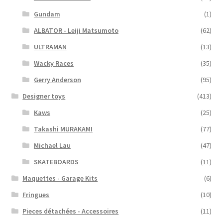
Gundam
(1)
ALBATOR - Leiji Matsumoto
(62)
ULTRAMAN
(13)
Wacky Races
(35)
Gerry Anderson
(95)
Designer toys
(413)
Kaws
(25)
Takashi MURAKAMI
(77)
Michael Lau
(47)
SKATEBOARDS
(11)
Maquettes - Garage Kits
(6)
Fringues
(10)
Pieces détachées - Accessoires
(11)