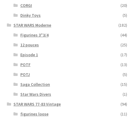
CORGI
(20)
Dinky Toys
(5)
STAR WARS Moderne
(182)
Figurines 3″3/4
(44)
12 pouces
(25)
Episode 1
(17)
POTF
(13)
POTJ
(5)
Saga Collection
(15)
Star Wars Divers
(1)
STAR WARS 77-83 Vintage
(94)
figurines loose
(11)