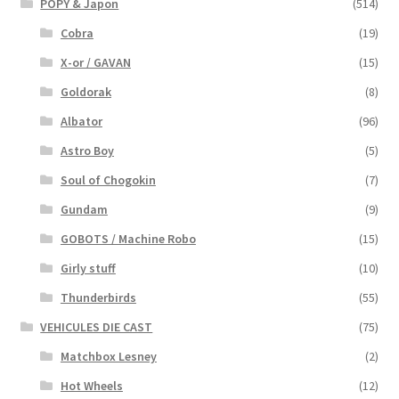
POPY & Japon
(514)
Cobra
(19)
X-or / GAVAN
(15)
Goldorak
(8)
Albator
(96)
Astro Boy
(5)
Soul of Chogokin
(7)
Gundam
(9)
GOBOTS / Machine Robo
(15)
Girly stuff
(10)
Thunderbirds
(55)
VEHICULES DIE CAST
(75)
Matchbox Lesney
(2)
Hot Wheels
(12)