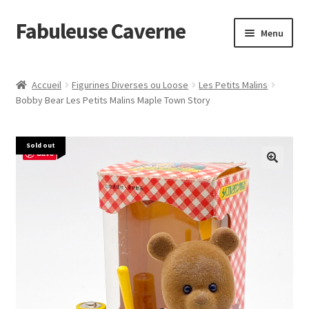
Fabuleuse Caverne
Aller
Aller
Menu
à
au
la
contenu
Accueil
navigation
Accueil
Figurines Diverses ou Loose
Les Petits Malins
Ouvrir
Bobby Bear Les Petits Malins Maple Town Story
En boutique
le
menu
Superflat Museum Murakami
Sold out
enfant
Save
En réapprovisionnement