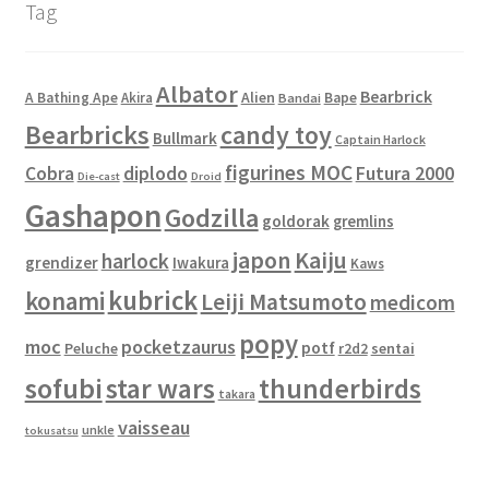
Tag
Albator
Bearbrick
Alien
A Bathing Ape
Akira
Bape
Bandai
Bearbricks
candy toy
Bullmark
Captain Harlock
figurines MOC
Cobra
diplodo
Futura 2000
Die-cast
Droid
Gashapon
Godzilla
goldorak
gremlins
japon
Kaiju
harlock
grendizer
Iwakura
Kaws
kubrick
konami
Leiji Matsumoto
medicom
popy
moc
pocketzaurus
potf
Peluche
sentai
r2d2
sofubi
star wars
thunderbirds
takara
vaisseau
unkle
tokusatsu