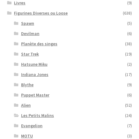
Livres
(9)
Figurines Diverses ou Loose
(638)
Spawn
(5)
Devilman
(6)
Planète des singes
(38)
Star Trek
(19)
Hatsune Miku
(2)
Indiana Jones
(17)
Blythe
(9)
Puppet Master
(6)
Alien
(52)
Les Petits Malins
(24)
Evangelion
(7)
MOTU
(3)