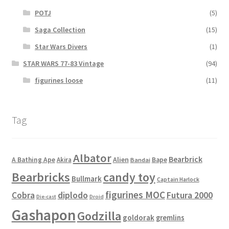
POTJ
(5)
Saga Collection
(15)
Star Wars Divers
(1)
STAR WARS 77-83 Vintage
(94)
figurines loose
(11)
Tag
Albator
Bearbrick
Alien
A Bathing Ape
Akira
Bape
Bandai
Bearbricks
candy toy
Bullmark
Captain Harlock
figurines MOC
Cobra
diplodo
Futura 2000
Die-cast
Droid
Gashapon
Godzilla
goldorak
gremlins