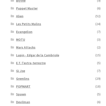
Blythe
(9)
Puppet Master
(6)
Alien
(52)
Les Petits Malins
(24)
Evangelion
(7)
MOTU
(3)
Mars Attacks
(2)
Lupin - Edgar de la Cambriole
(15)
E.T. l'extra-terrestre
(5)
Gi Joe
(7)
Gremlins
(29)
POPMART
(18)
Spawn
(5)
Devilman
(6)