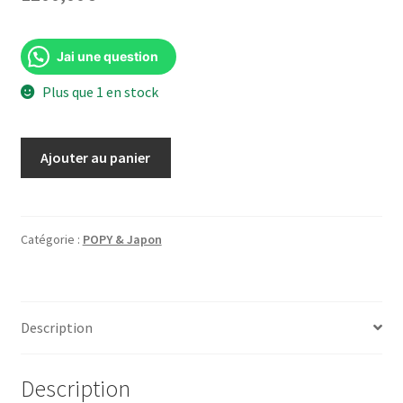
Jai une question
Plus que 1 en stock
quantité
Ajouter au panier
de
Bioman
Big
Scale
Catégorie :
POPY & Japon
Bio
Dragon
DX
Description
Bandai
1984
MIB
Description