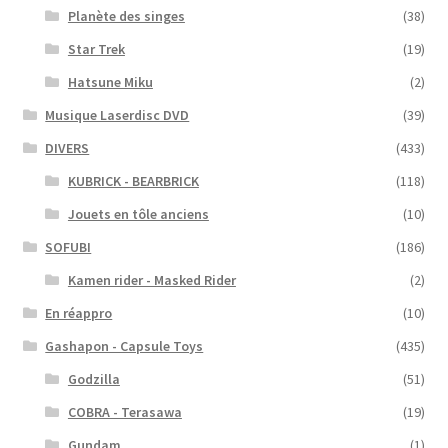
Planète des singes
(38)
Star Trek
(19)
Hatsune Miku
(2)
Musique Laserdisc DVD
(39)
DIVERS
(433)
KUBRICK - BEARBRICK
(118)
Jouets en tôle anciens
(10)
SOFUBI
(186)
Kamen rider - Masked Rider
(2)
En réappro
(10)
Gashapon - Capsule Toys
(435)
Godzilla
(51)
COBRA - Terasawa
(19)
Gundam
(1)