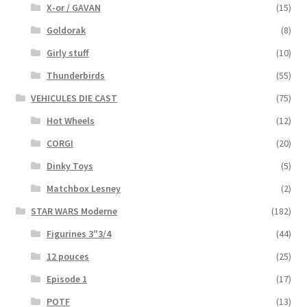
X-or / GAVAN
(15)
Goldorak
(8)
Girly stuff
(10)
Thunderbirds
(55)
VEHICULES DIE CAST
(75)
Hot Wheels
(12)
CORGI
(20)
Dinky Toys
(5)
Matchbox Lesney
(2)
STAR WARS Moderne
(182)
Figurines 3″3/4
(44)
12 pouces
(25)
Episode 1
(17)
POTF
(13)