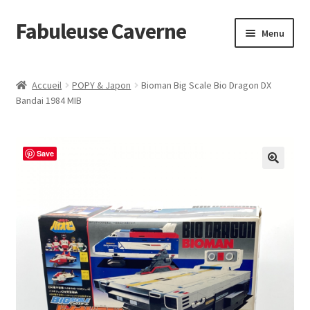
Fabuleuse Caverne
Aller
Aller
Menu
à
au
la
contenu
Accueil
navigation
Accueil
POPY & Japon
Bioman Big Scale Bio Dragon DX
Ouvrir
Bandai 1984 MIB
En boutique
le
menu
Superflat Museum Murakami
enfant
Save
En réapprovisionnement