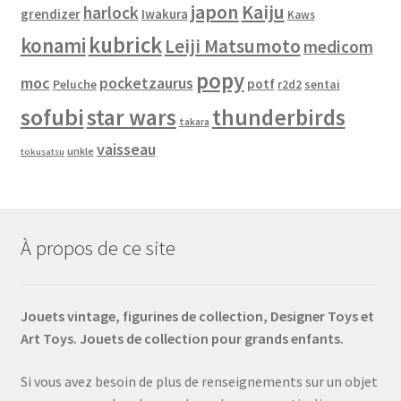
japon
Kaiju
harlock
grendizer
Iwakura
Kaws
kubrick
konami
Leiji Matsumoto
medicom
popy
moc
pocketzaurus
potf
Peluche
sentai
r2d2
sofubi
star wars
thunderbirds
takara
vaisseau
unkle
tokusatsu
À propos de ce site
Jouets vintage, figurines de collection, Designer Toys et
Art Toys. Jouets de collection pour grands enfants.
Si vous avez besoin de plus de renseignements sur un objet