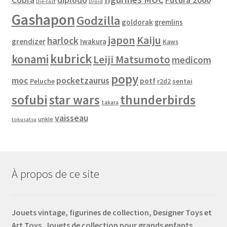
Cobra
diplodo
Futura 2000
Die-cast
Droid
Gashapon
Godzilla
goldorak
gremlins
japon
Kaiju
harlock
grendizer
Iwakura
Kaws
kubrick
konami
Leiji Matsumoto
medicom
popy
moc
pocketzaurus
potf
Peluche
sentai
r2d2
sofubi
star wars
thunderbirds
takara
vaisseau
unkle
tokusatsu
À propos de ce site
Jouets vintage, figurines de collection, Designer Toys et
Art Toys. Jouets de collection pour grands enfants.