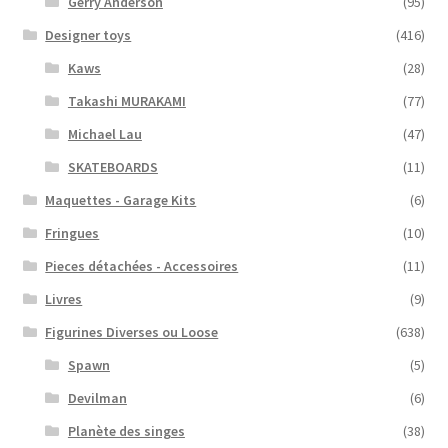
Gerry Anderson
(95)
Designer toys
(416)
Kaws
(28)
Takashi MURAKAMI
(77)
Michael Lau
(47)
SKATEBOARDS
(11)
Maquettes - Garage Kits
(6)
Fringues
(10)
Pieces détachées - Accessoires
(11)
Livres
(9)
Figurines Diverses ou Loose
(638)
Spawn
(5)
Devilman
(6)
Planète des singes
(38)