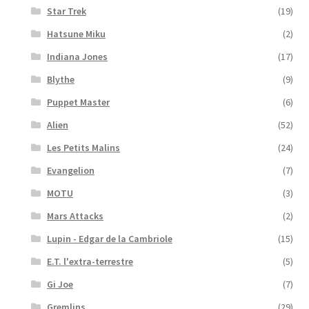
Star Trek
(19)
Hatsune Miku
(2)
Indiana Jones
(17)
Blythe
(9)
Puppet Master
(6)
Alien
(52)
Les Petits Malins
(24)
Evangelion
(7)
MOTU
(3)
Mars Attacks
(2)
Lupin - Edgar de la Cambriole
(15)
E.T. l'extra-terrestre
(5)
Gi Joe
(7)
Gremlins
(29)