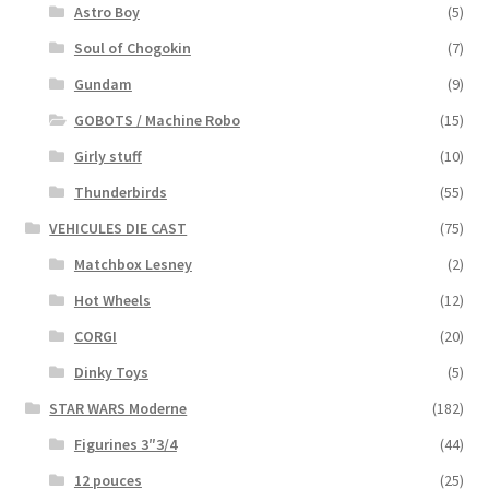
Astro Boy
(5)
Soul of Chogokin
(7)
Gundam
(9)
GOBOTS / Machine Robo
(15)
Girly stuff
(10)
Thunderbirds
(55)
VEHICULES DIE CAST
(75)
Matchbox Lesney
(2)
Hot Wheels
(12)
CORGI
(20)
Dinky Toys
(5)
STAR WARS Moderne
(182)
Figurines 3″3/4
(44)
12 pouces
(25)