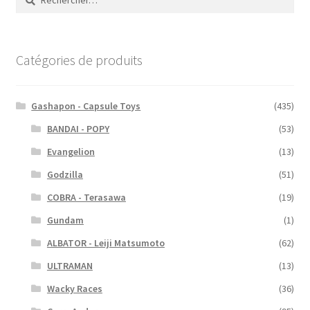
Catégories de produits
Gashapon - Capsule Toys
(435)
BANDAI - POPY
(53)
Evangelion
(13)
Godzilla
(51)
COBRA - Terasawa
(19)
Gundam
(1)
ALBATOR - Leiji Matsumoto
(62)
ULTRAMAN
(13)
Wacky Races
(36)