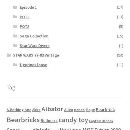
Episode 1
(17)
POTF
(13)
POTJ
(5)
Saga Collection
(15)
Star Wars Divers
(1)
STAR WARS 77-83 Vintage
(94)
figurines loose
(11)
Tag
Albator
Bearbrick
Alien
A Bathing Ape
Akira
Bape
Bandai
Bearbricks
candy toy
Bullmark
Captain Harlock
figurines MOC