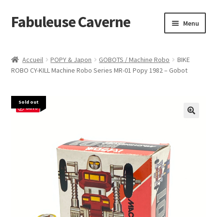
Fabuleuse Caverne
Aller
Aller
Menu
à
au
la
contenu
Accueil
navigation
Accueil
POPY & Japon
GOBOTS / Machine Robo
BIKE
Ouvrir
ROBO CY-KILL Machine Robo Series MR-01 Popy 1982 – Gobot
En boutique
le
menu
Superflat Museum Murakami
Sold out
enfant
Save
En réapprovisionnement