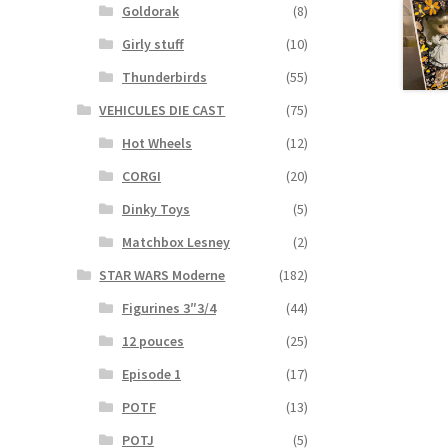
Goldorak
(8)
Girly stuff
(10)
Thunderbirds
(55)
VEHICULES DIE CAST
(75)
Hot Wheels
(12)
CORGI
(20)
Dinky Toys
(5)
Matchbox Lesney
(2)
STAR WARS Moderne
(182)
Figurines 3″3/4
(44)
12 pouces
(25)
Episode 1
(17)
POTF
(13)
POTJ
(5)