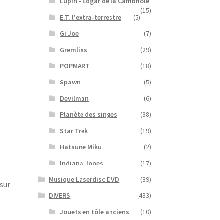
Lupin - Edgar de la Cambriole
(15)
E.T. l'extra-terrestre
(5)
Gi Joe
(7)
Gremlins
(29)
POPMART
(18)
Spawn
(5)
Devilman
(6)
Planète des singes
(38)
Star Trek
(19)
.
Hatsune Miku
(2)
Indiana Jones
(17)
Musique Laserdisc DVD
(39)
 sur
DIVERS
(433)
Jouets en tôle anciens
(10)