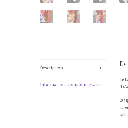
De
Description
Le t
Informations complémentaires
Il s
la f
ici 
le h