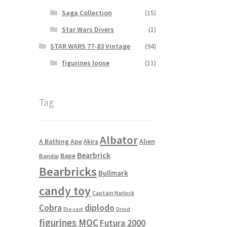
Saga Collection
(15)
Star Wars Divers
(1)
STAR WARS 77-83 Vintage
(94)
figurines loose
(11)
Tag
Albator
Alien
A Bathing Ape
Akira
Bearbrick
Bape
Bandai
Bearbricks
Bullmark
candy toy
Captain Harlock
Cobra
diplodo
Die-cast
Droid
figurines MOC
Futura 2000