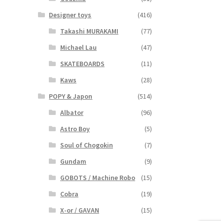
Designer toys
(416)
Takashi MURAKAMI
(77)
Michael Lau
(47)
SKATEBOARDS
(11)
Kaws
(28)
POPY & Japon
(514)
Albator
(96)
Astro Boy
(5)
Soul of Chogokin
(7)
Gundam
(9)
GOBOTS / Machine Robo
(15)
Cobra
(19)
X-or / GAVAN
(15)