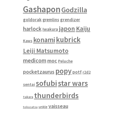
Gashapon
Godzilla
goldorak
gremlins
grendizer
japon
Kaiju
harlock
Iwakura
kubrick
konami
Kaws
Leiji Matsumoto
medicom
moc
Peluche
popy
pocketzaurus
potf
r2d2
sofubi
star wars
sentai
thunderbirds
takara
vaisseau
unkle
tokusatsu