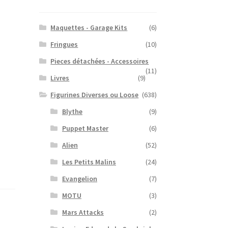
Maquettes - Garage Kits
(6)
Fringues
(10)
Pieces détachées - Accessoires
(11)
Livres
(9)
Figurines Diverses ou Loose
(638)
Blythe
(9)
Puppet Master
(6)
Alien
(52)
Les Petits Malins
(24)
Evangelion
(7)
MOTU
(3)
Mars Attacks
(2)