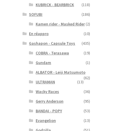
KUBRICK - BEARBRICK
(118)
SOFUBI
(186)
Kamen rider - Masked Rider
(2)
En réappro
(10)
Gashapon - Capsule Toys
(435)
COBRA - Terasawa
(19)
Gundam
(1)
ALBATOR - Leiji Matsumoto
(62)
ULTRAMAN
(13)
Wacky Races
(36)
Gerry Anderson
(95)
BANDAI - POPY
(53)
Evangelion
(13)
Godzilla
(51)