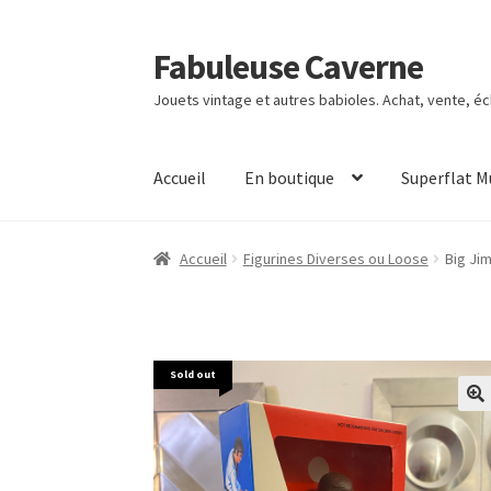
Fabuleuse Caverne
Aller
Aller
à
au
Jouets vintage et autres babioles. Achat, vente, é
la
contenu
navigation
Accueil
En boutique
Superflat 
Accueil
Figurines Diverses ou Loose
Big Ji
Sold out