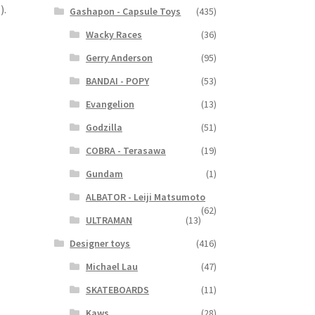
).
Gashapon - Capsule Toys
(435)
Wacky Races
(36)
Gerry Anderson
(95)
BANDAI - POPY
(53)
Evangelion
(13)
Godzilla
(51)
COBRA - Terasawa
(19)
Gundam
(1)
ALBATOR - Leiji Matsumoto
(62)
ULTRAMAN
(13)
Designer toys
(416)
Michael Lau
(47)
SKATEBOARDS
(11)
Kaws
(28)