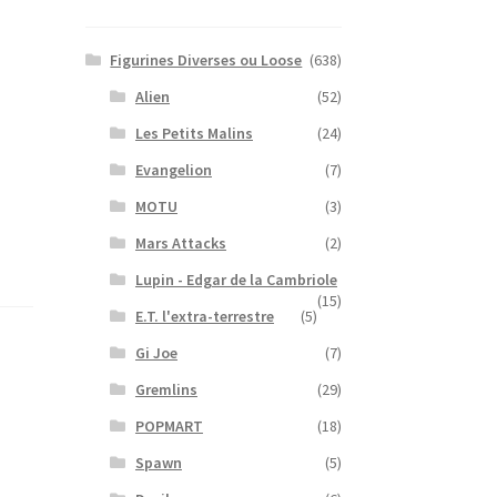
Figurines Diverses ou Loose
(638)
Alien
(52)
Les Petits Malins
(24)
Evangelion
(7)
MOTU
(3)
Mars Attacks
(2)
Lupin - Edgar de la Cambriole
(15)
E.T. l'extra-terrestre
(5)
Gi Joe
(7)
Gremlins
(29)
POPMART
(18)
Spawn
(5)