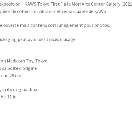
’exposition ” KAWS Tokyo First ” à la Mori Arts Center Gallery (2021
pièce de collection vibrante et remarquable de KAWS
e ouverte mais contenu sorti uniquement pour photos.
ackaging peut avoir des traces d’usage
ion Medicom Toy, Tokyo
 sa boite d’origine
eur: 28 cm
; in its original box
ht: 11 in.