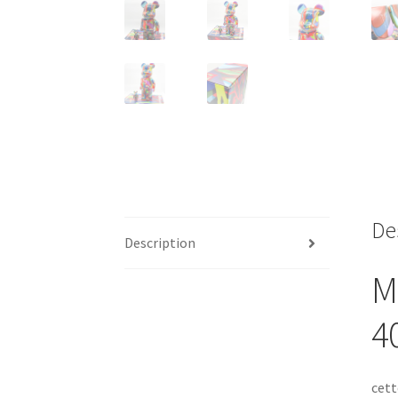
De
Description
M
4
cett