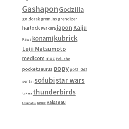
Gashapon
Godzilla
goldorak
gremlins
grendizer
japon
Kaiju
harlock
Iwakura
kubrick
konami
Kaws
Leiji Matsumoto
medicom
moc
Peluche
popy
pocketzaurus
potf
r2d2
sofubi
star wars
sentai
thunderbirds
takara
vaisseau
unkle
tokusatsu