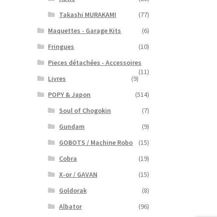
Takashi MURAKAMI
(77)
Maquettes - Garage Kits
(6)
Fringues
(10)
Pieces détachées - Accessoires
(11)
Livres
(9)
POPY & Japon
(514)
Soul of Chogokin
(7)
Gundam
(9)
GOBOTS / Machine Robo
(15)
Cobra
(19)
X-or / GAVAN
(15)
Goldorak
(8)
Albator
(96)