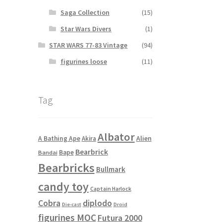
Saga Collection
(15)
Star Wars Divers
(1)
STAR WARS 77-83 Vintage
(94)
figurines loose
(11)
Tag
Albator
Alien
A Bathing Ape
Akira
Bearbrick
Bape
Bandai
Bearbricks
Bullmark
candy toy
Captain Harlock
Cobra
diplodo
Die-cast
Droid
figurines MOC
Futura 2000