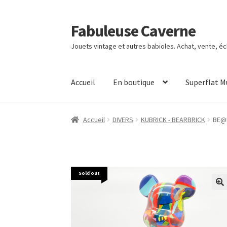
Fabuleuse Caverne
Aller
Aller
à
au
Jouets vintage et autres babioles. Achat, vente, é
la
contenu
navigation
Accueil
En boutique
Superflat 
Accueil
DIVERS
KUBRICK - BEARBRICK
BE@R
Sold out