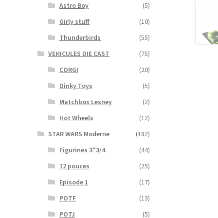
Astro Boy
(5)
Girly stuff
(10)
Thunderbirds
(55)
VEHICULES DIE CAST
(75)
CORGI
(20)
Dinky Toys
(5)
Matchbox Lesney
(2)
Hot Wheels
(12)
STAR WARS Moderne
(182)
Figurines 3″3/4
(44)
12 pouces
(25)
Episode 1
(17)
POTF
(13)
POTJ
(5)