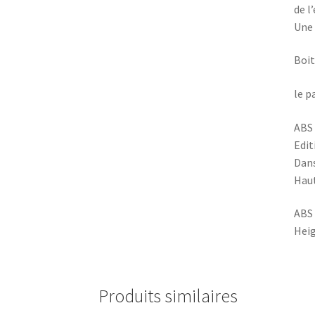
de l
Une 
Boit
le p
ABS
Edit
Dans
Haut
ABS 
Heig
Produits similaires