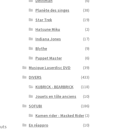
Devilman
(6)
Planète des singes
(38)
Star Trek
(19)
Hatsune Miku
(2)
Indiana Jones
(17)
Blythe
(9)
Puppet Master
(6)
Musique Laserdisc DVD
(39)
DIVERS
(433)
KUBRICK - BEARBRICK
(118)
Jouets en tôle anciens
(10)
SOFUBI
(186)
Kamen rider - Masked Rider
(2)
En réappro
(10)
buts