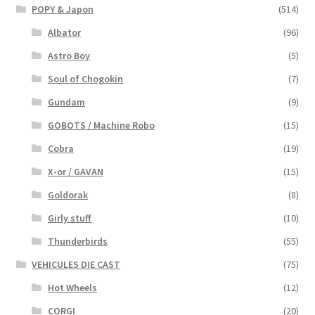
POPY & Japon
(514)
Albator
(96)
Astro Boy
(5)
Soul of Chogokin
(7)
Gundam
(9)
GOBOTS / Machine Robo
(15)
Cobra
(19)
X-or / GAVAN
(15)
Goldorak
(8)
Girly stuff
(10)
Thunderbirds
(55)
VEHICULES DIE CAST
(75)
Hot Wheels
(12)
CORGI
(20)