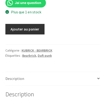
Jai une question
Plus que 1 en stock
quantité
Ajouter au panier
de
Bearbrick
x
BAPE
Catégorie :
KUBRICK - BEARBRICK
Étiquettes :
Bearbrick
,
Daft punk
28th
Anniversary
Camo
#2
Description
1000%
A
Bathing
Description
Ape