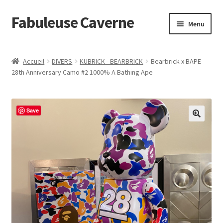
Fabuleuse Caverne
Aller
Aller
Menu
à
au
la
contenu
Accueil
navigation
Accueil
DIVERS
KUBRICK - BEARBRICK
Bearbrick x BAPE
Ouvrir
28th Anniversary Camo #2 1000% A Bathing Ape
En boutique
le
menu
Superflat Museum Murakami
enfant
Save
En réapprovisionnement