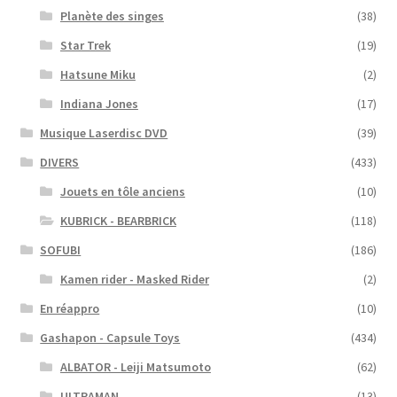
Planète des singes
(38)
Star Trek
(19)
Hatsune Miku
(2)
Indiana Jones
(17)
Musique Laserdisc DVD
(39)
DIVERS
(433)
Jouets en tôle anciens
(10)
KUBRICK - BEARBRICK
(118)
SOFUBI
(186)
Kamen rider - Masked Rider
(2)
En réappro
(10)
Gashapon - Capsule Toys
(434)
ALBATOR - Leiji Matsumoto
(62)
ULTRAMAN
(13)