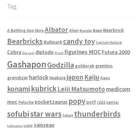
Tag
Albator
Bearbrick
Alien
A Bathing Ape
Akira
Bape
Bandai
Bearbricks
candy toy
Bullmark
Captain Harlock
figurines MOC
Cobra
diplodo
Futura 2000
Die-cast
Droid
Gashapon
Godzilla
goldorak
gremlins
japon
Kaiju
harlock
grendizer
Iwakura
Kaws
kubrick
konami
Leiji Matsumoto
medicom
popy
moc
pocketzaurus
potf
Peluche
sentai
r2d2
sofubi
star wars
thunderbirds
takara
vaisseau
unkle
tokusatsu