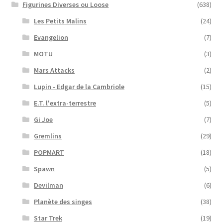
Figurines Diverses ou Loose
(638)
Les Petits Malins
(24)
Evangelion
(7)
MOTU
(3)
Mars Attacks
(2)
Lupin - Edgar de la Cambriole
(15)
E.T. l'extra-terrestre
(5)
Gi Joe
(7)
Gremlins
(29)
POPMART
(18)
Spawn
(5)
Devilman
(6)
Planète des singes
(38)
Star Trek
(19)