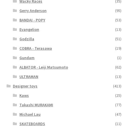
Wacky Races
(35)
Gerry Anderson
(95)
BANDAI - POPY
(53)
Evangelion
(13)
Godzilla
(51)
COBRA - Terasawa
(19)
Gundam
(1)
ALBATOR - Leiji Matsumoto
(62)
ULTRAMAN
(13)
Designer toys
(413)
Kaws
(25)
Takashi MURAKAMI
(77)
Michael Lau
(47)
SKATEBOARDS
(11)