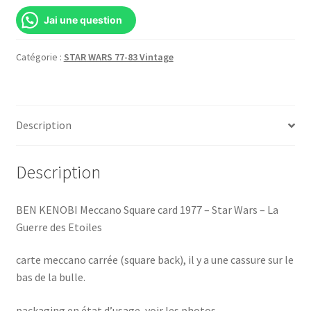
Jai une question
Catégorie :
STAR WARS 77-83 Vintage
Description
Description
BEN KENOBI Meccano Square card 1977 – Star Wars – La
Guerre des Etoiles
carte meccano carrée (square back), il y a une cassure sur le
bas de la bulle.
packaging en état d’usage, voir les photos.