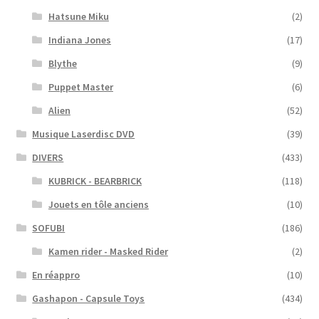
Hatsune Miku
(2)
Indiana Jones
(17)
Blythe
(9)
Puppet Master
(6)
Alien
(52)
Musique Laserdisc DVD
(39)
DIVERS
(433)
KUBRICK - BEARBRICK
(118)
Jouets en tôle anciens
(10)
SOFUBI
(186)
Kamen rider - Masked Rider
(2)
En réappro
(10)
Gashapon - Capsule Toys
(434)