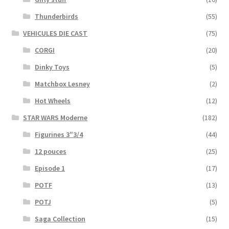
Thunderbirds
(55)
VEHICULES DIE CAST
(75)
CORGI
(20)
Dinky Toys
(5)
Matchbox Lesney
(2)
Hot Wheels
(12)
STAR WARS Moderne
(182)
Figurines 3″3/4
(44)
12 pouces
(25)
Episode 1
(17)
POTF
(13)
POTJ
(5)
Saga Collection
(15)