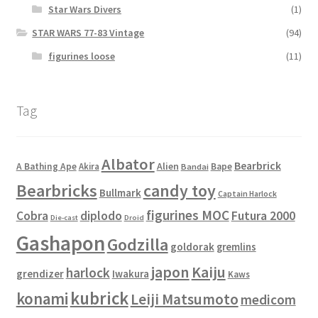
Star Wars Divers
(1)
STAR WARS 77-83 Vintage
(94)
figurines loose
(11)
Tag
Albator
Bearbrick
Alien
A Bathing Ape
Akira
Bape
Bandai
Bearbricks
candy toy
Bullmark
Captain Harlock
figurines MOC
Cobra
diplodo
Futura 2000
Die-cast
Droid
Gashapon
Godzilla
goldorak
gremlins
japon
Kaiju
harlock
grendizer
Iwakura
Kaws
kubrick
konami
Leiji Matsumoto
medicom