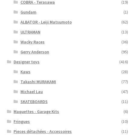
COBRA - Terasawa
(19)
Gundam
(1)
ALBATOR - Leiji Matsumoto
(62)
ULTRAMAN
(13)
Wacky Races
(36)
Gerry Anderson
(95)
Designer toys
(416)
Kaws
(28)
Takashi MURAKAMI
(77)
Michael Lau
(47)
SKATEBOARDS
(11)
Maquettes - Garage Kits
(6)
Fringues
(10)
Pieces détachées - Accessoires
(11)