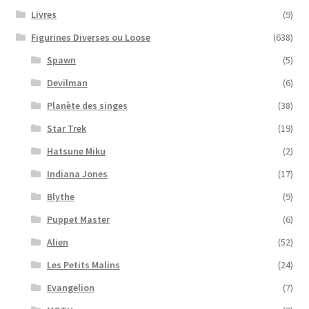
Livres
(9)
Figurines Diverses ou Loose
(638)
Spawn
(5)
Devilman
(6)
Planète des singes
(38)
Star Trek
(19)
Hatsune Miku
(2)
Indiana Jones
(17)
Blythe
(9)
Puppet Master
(6)
Alien
(52)
Les Petits Malins
(24)
Evangelion
(7)