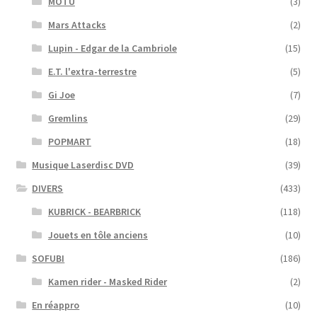
MOTU
(3)
Mars Attacks
(2)
Lupin - Edgar de la Cambriole
(15)
E.T. l'extra-terrestre
(5)
Gi Joe
(7)
Gremlins
(29)
POPMART
(18)
Musique Laserdisc DVD
(39)
DIVERS
(433)
KUBRICK - BEARBRICK
(118)
Jouets en tôle anciens
(10)
SOFUBI
(186)
Kamen rider - Masked Rider
(2)
En réappro
(10)