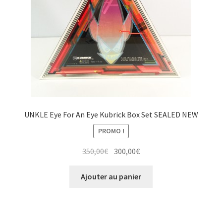
UNKLE Eye For An Eye Kubrick Box Set SEALED NEW
PROMO !
Le
Le
350,00
€
300,00
€
prix
prix
initial
actuel
Ajouter au panier
était :
est :
350,00€.
300,00€.