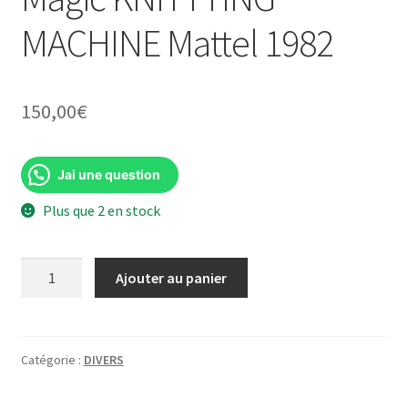
MACHINE Mattel 1982
150,00
€
Jai une question
Plus que 2 en stock
quantité
Ajouter au panier
de
BARBIE
Making
Hobby
Catégorie :
DIVERS
Magic
KNITTTING