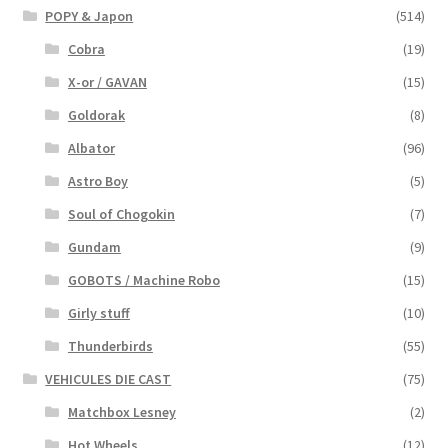
POPY & Japon
(514)
Cobra
(19)
X-or / GAVAN
(15)
Goldorak
(8)
Albator
(96)
Astro Boy
(5)
Soul of Chogokin
(7)
Gundam
(9)
GOBOTS / Machine Robo
(15)
Girly stuff
(10)
Thunderbirds
(55)
VEHICULES DIE CAST
(75)
Matchbox Lesney
(2)
Hot Wheels
(12)