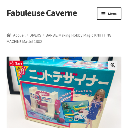
Fabuleuse Caverne
Aller
Aller
Menu
à
au
la
contenu
Accueil
navigation
Accueil
DIVERS
BARBIE Making Hobby Magic KNITTTING
Ouvrir
MACHINE Mattel 1982
En boutique
le
menu
Superflat Museum Murakami
enfant
Save
En réapprovisionnement