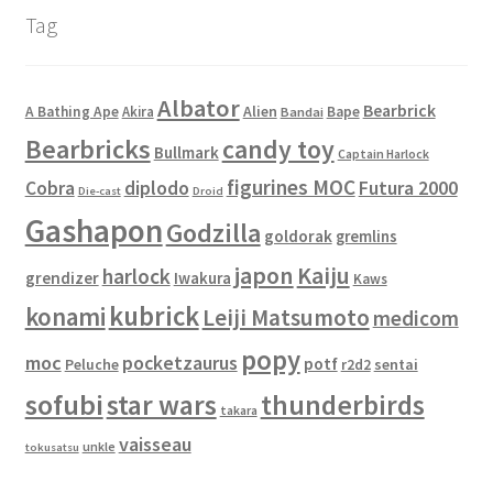
Tag
Albator
Bearbrick
Alien
A Bathing Ape
Akira
Bape
Bandai
Bearbricks
candy toy
Bullmark
Captain Harlock
figurines MOC
Cobra
diplodo
Futura 2000
Die-cast
Droid
Gashapon
Godzilla
goldorak
gremlins
japon
Kaiju
harlock
grendizer
Iwakura
Kaws
kubrick
konami
Leiji Matsumoto
medicom
popy
moc
pocketzaurus
potf
Peluche
sentai
r2d2
sofubi
star wars
thunderbirds
takara
vaisseau
unkle
tokusatsu