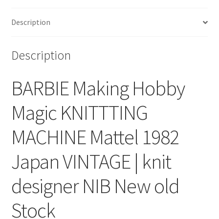
MACHINE
Description
Mattel
1982
Description
BARBIE Making Hobby
Magic KNITTTING
MACHINE Mattel 1982
Japan VINTAGE | knit
designer NIB New old
Stock