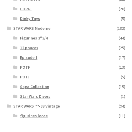
CORGI
(20)
Dinky Toys
(5)
STAR WARS Moderne
(182)
Figurines 3″3/4
(44)
12 pouces
(25)
Episode 1
(17)
POTF
(13)
POTJ
(5)
Saga Collection
(15)
Star Wars Divers
(1)
STAR WARS 77-83 Vintage
(94)
figurines loose
(11)