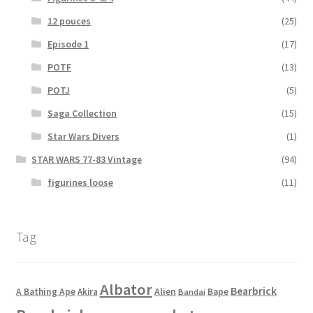
12 pouces
(25)
Episode 1
(17)
POTF
(13)
POTJ
(5)
Saga Collection
(15)
Star Wars Divers
(1)
STAR WARS 77-83 Vintage
(94)
figurines loose
(11)
Tag
Albator
Bearbrick
Alien
A Bathing Ape
Akira
Bape
Bandai