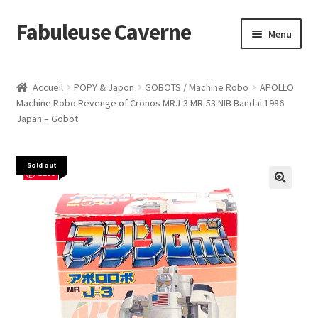
Fabuleuse Caverne
Aller
Aller
Menu
à
au
la
contenu
Accueil
navigation
Accueil
POPY & Japon
GOBOTS / Machine Robo
APOLLO
Ouvrir
Machine Robo Revenge of Cronos MRJ-3 MR-53 NIB Bandai 1986
En boutique
Japan – Gobot
le
menu
Superflat Museum Murakami
enfant
Sold out
Save
En réapprovisionnement