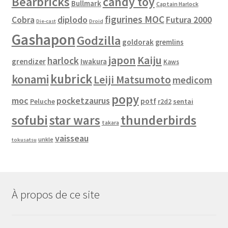
Bearbricks
candy toy
Bullmark
Captain Harlock
figurines MOC
Cobra
diplodo
Futura 2000
Die-cast
Droid
Gashapon
Godzilla
goldorak
gremlins
japon
Kaiju
harlock
grendizer
Iwakura
Kaws
kubrick
konami
Leiji Matsumoto
medicom
popy
moc
pocketzaurus
potf
Peluche
sentai
r2d2
sofubi
star wars
thunderbirds
takara
vaisseau
unkle
tokusatsu
À propos de ce site