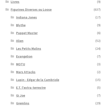
Livres
(9)
Figurines Diverses ou Loose
(637)
Indiana Jones
(17)
Blythe
(9)
Puppet Master
(6)
Alien
(52)
Les Petits Malins
(24)
Evangelion
(7)
MOTU
(3)
Mars Attacks
(2)
Lupin - Edgar de la Cambriole
(15)
E.T. l'extra-terrestre
(5)
Gi Joe
(7)
Gremlins
(29)