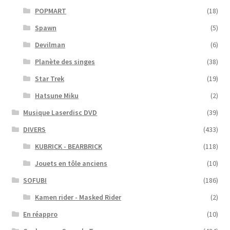
POPMART
(18)
Spawn
(5)
Devilman
(6)
Planète des singes
(38)
Star Trek
(19)
Hatsune Miku
(2)
Musique Laserdisc DVD
(39)
DIVERS
(433)
KUBRICK - BEARBRICK
(118)
Jouets en tôle anciens
(10)
SOFUBI
(186)
Kamen rider - Masked Rider
(2)
En réappro
(10)