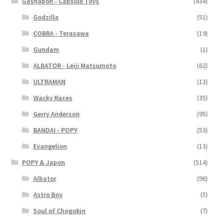
Gashapon - Capsule Toys
(434)
Godzilla
(51)
COBRA - Terasawa
(19)
Gundam
(1)
ALBATOR - Leiji Matsumoto
(62)
ULTRAMAN
(13)
Wacky Races
(35)
Gerry Anderson
(95)
BANDAI - POPY
(53)
Evangelion
(13)
POPY & Japon
(514)
Albator
(96)
Astro Boy
(5)
Soul of Chogokin
(7)