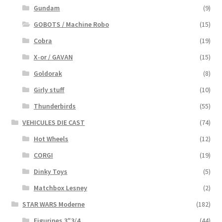
Gundam
(9)
GOBOTS / Machine Robo
(15)
Cobra
(19)
X-or / GAVAN
(15)
Goldorak
(8)
Girly stuff
(10)
Thunderbirds
(55)
VEHICULES DIE CAST
(74)
Hot Wheels
(12)
CORGI
(19)
Dinky Toys
(5)
Matchbox Lesney
(2)
STAR WARS Moderne
(182)
Figurines 3″3/4
(44)