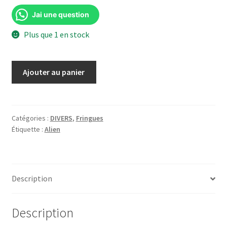
Jai une question
Plus que 1 en stock
quantité
Ajouter au panier
de
ALIEN
Stomper
Hi
Catégories :
DIVERS
,
Fringues
Étiquette :
Alien
Reebok
2016
|
LE426
Description
|
8,5US
Weyland-
Description
yutani