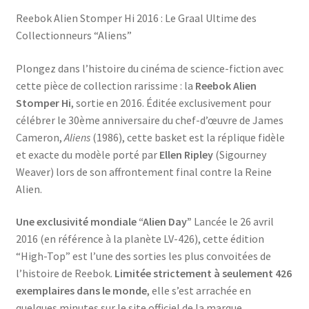
Ripley
Reebok Alien Stomper Hi 2016 : Le Graal Ultime des
Collectionneurs “Aliens”
Plongez dans l’histoire du cinéma de science-fiction avec
cette pièce de collection rarissime : la
Reebok Alien
Stomper Hi
, sortie en 2016. Éditée exclusivement pour
célébrer le 30ème anniversaire du chef-d’œuvre de James
Cameron,
Aliens
(1986), cette basket est la réplique fidèle
et exacte du modèle porté par
Ellen Ripley
(Sigourney
Weaver) lors de son affrontement final contre la Reine
Alien.
Une exclusivité mondiale “Alien Day”
Lancée le 26 avril
2016 (en référence à la planète LV-426), cette édition
“High-Top” est l’une des sorties les plus convoitées de
l’histoire de Reebok.
Limitée strictement à seulement 426
exemplaires dans le monde
, elle s’est arrachée en
quelques minutes sur le site officiel de la marque.