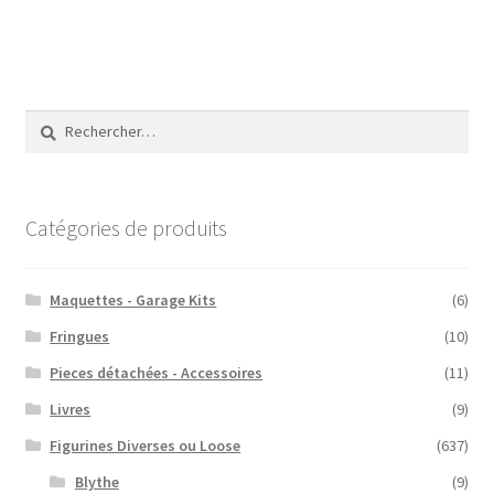
350,00€.
300,00€.
Rechercher :
Catégories de produits
Maquettes - Garage Kits
(6)
Fringues
(10)
Pieces détachées - Accessoires
(11)
Livres
(9)
Figurines Diverses ou Loose
(637)
Blythe
(9)