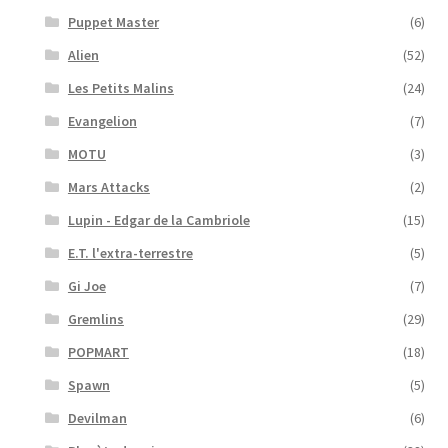
Puppet Master
(6)
Alien
(52)
Les Petits Malins
(24)
Evangelion
(7)
MOTU
(3)
Mars Attacks
(2)
Lupin - Edgar de la Cambriole
(15)
E.T. l'extra-terrestre
(5)
Gi Joe
(7)
Gremlins
(29)
POPMART
(18)
Spawn
(5)
Devilman
(6)