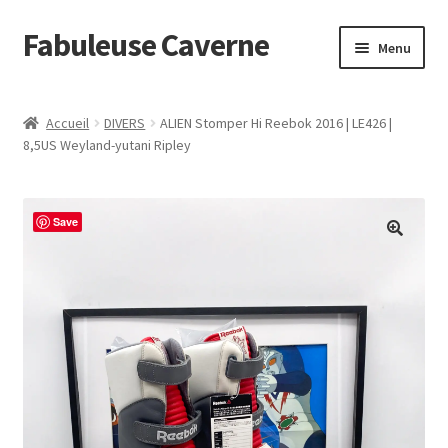
Fabuleuse Caverne
Aller
Aller
Menu
à
au
la
contenu
Accueil
navigation
Accueil
DIVERS
ALIEN Stomper Hi Reebok 2016 | LE426 |
Ouvrir
8,5US Weyland-yutani Ripley
En boutique
le
menu
Superflat Museum Murakami
enfant
Save
En réapprovisionnement