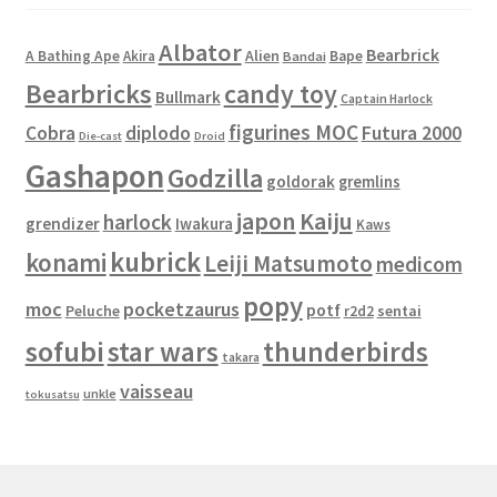
Albator
Bearbrick
Alien
A Bathing Ape
Akira
Bape
Bandai
Bearbricks
candy toy
Bullmark
Captain Harlock
figurines MOC
Cobra
diplodo
Futura 2000
Die-cast
Droid
Gashapon
Godzilla
goldorak
gremlins
japon
Kaiju
harlock
grendizer
Iwakura
Kaws
kubrick
konami
Leiji Matsumoto
medicom
popy
moc
pocketzaurus
potf
Peluche
sentai
r2d2
sofubi
star wars
thunderbirds
takara
vaisseau
unkle
tokusatsu