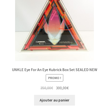
UNKLE Eye For An Eye Kubrick Box Set SEALED NEW
PROMO !
Le
Le
350,00
€
300,00
€
prix
prix
initial
actuel
Ajouter au panier
était :
est :