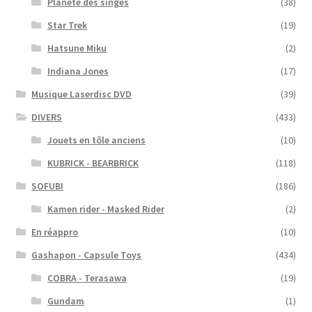
Planète des singes
(38)
Star Trek
(19)
Hatsune Miku
(2)
Indiana Jones
(17)
Musique Laserdisc DVD
(39)
DIVERS
(433)
Jouets en tôle anciens
(10)
KUBRICK - BEARBRICK
(118)
SOFUBI
(186)
Kamen rider - Masked Rider
(2)
En réappro
(10)
Gashapon - Capsule Toys
(434)
COBRA - Terasawa
(19)
Gundam
(1)