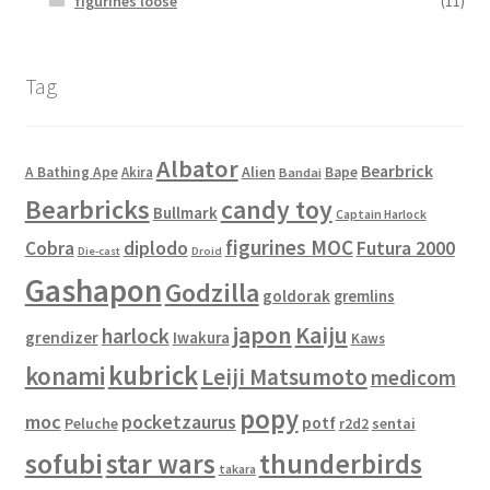
figurines loose
(11)
Tag
Albator
Bearbrick
Alien
A Bathing Ape
Akira
Bape
Bandai
Bearbricks
candy toy
Bullmark
Captain Harlock
figurines MOC
Cobra
diplodo
Futura 2000
Die-cast
Droid
Gashapon
Godzilla
goldorak
gremlins
japon
Kaiju
harlock
grendizer
Iwakura
Kaws
kubrick
konami
Leiji Matsumoto
medicom
popy
moc
pocketzaurus
potf
Peluche
sentai
r2d2
sofubi
star wars
thunderbirds
takara