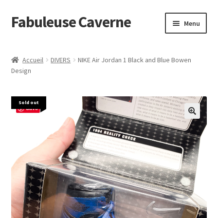
Fabuleuse Caverne
Aller
Aller
Menu
à
au
la
contenu
Accueil
navigation
Accueil
DIVERS
NIKE Air Jordan 1 Black and Blue Bowen
Ouvrir
Design
En boutique
le
menu
Superflat Museum Murakami
Sold out
enfant
Save
En réapprovisionnement