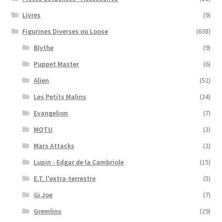
Livres
(9)
Figurines Diverses ou Loose
(638)
Blythe
(9)
Puppet Master
(6)
Alien
(52)
Les Petits Malins
(24)
Evangelion
(7)
MOTU
(3)
Mars Attacks
(2)
Lupin - Edgar de la Cambriole
(15)
E.T. l'extra-terrestre
(5)
Gi Joe
(7)
Gremlins
(29)