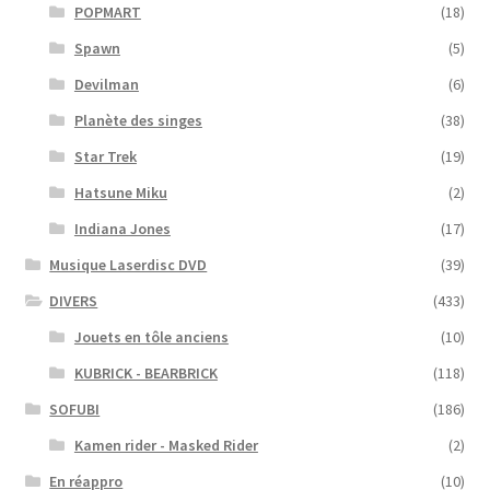
POPMART
(18)
Spawn
(5)
Devilman
(6)
Planète des singes
(38)
Star Trek
(19)
Hatsune Miku
(2)
Indiana Jones
(17)
Musique Laserdisc DVD
(39)
DIVERS
(433)
Jouets en tôle anciens
(10)
KUBRICK - BEARBRICK
(118)
SOFUBI
(186)
Kamen rider - Masked Rider
(2)
En réappro
(10)