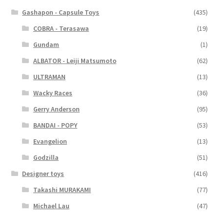
Gashapon - Capsule Toys
(435)
COBRA - Terasawa
(19)
Gundam
(1)
ALBATOR - Leiji Matsumoto
(62)
ULTRAMAN
(13)
Wacky Races
(36)
Gerry Anderson
(95)
BANDAI - POPY
(53)
Evangelion
(13)
Godzilla
(51)
Designer toys
(416)
Takashi MURAKAMI
(77)
Michael Lau
(47)