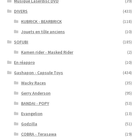
Musique Laserdisc DVD
(39)
DIVERS
(433)
KUBRICK - BEARBRICK
(118)
Jouets en tôle anciens
(10)
SOFUBI
(185)
Kamen rider - Masked Rider
(2)
En réappro
(10)
Gashapon - Capsule Toys
(434)
Wacky Races
(35)
Gerry Anderson
(95)
BANDAI - POPY
(53)
Evangelion
(13)
Godzilla
(51)
COBRA - Terasawa
(19)