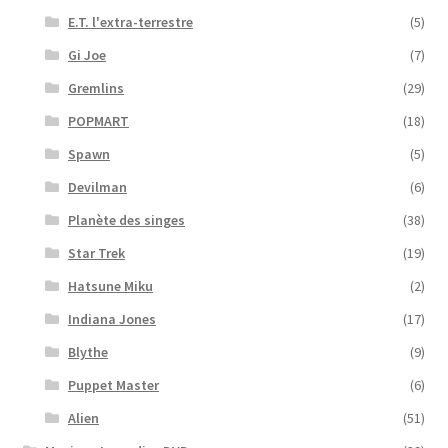
E.T. l'extra-terrestre
(5)
Gi Joe
(7)
Gremlins
(29)
POPMART
(18)
Spawn
(5)
Devilman
(6)
Planète des singes
(38)
Star Trek
(19)
Hatsune Miku
(2)
Indiana Jones
(17)
Blythe
(9)
Puppet Master
(6)
Alien
(51)